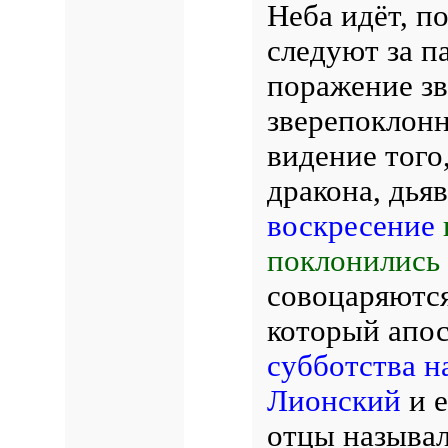
Неба идёт, п
следуют за п
поражение з
зверепоклонн
видение того
дракона, дья
воскресение
поклонились
совоцаряются
который апос
субботства н
Лионский
и е
отцы называ