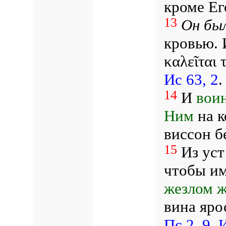
кроме Ег
13
Он
бы
кровью. 
καλεῖται 
Ис 63, 2
14
И
воин
Ним
на к
виссон б
15
Из уст
чтобы им
жезлом 
вина яро
Пс 2, 9
.
И