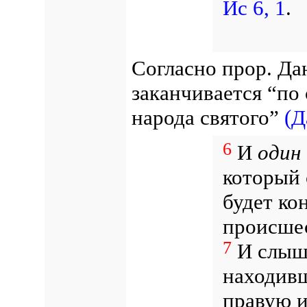
Ис 6, 1
.
Согласно прор. Да
заканчивается “п
народа святого”
(Д
6
И
один
который 
будет ко
происше
7
И слыша
находивш
правую и