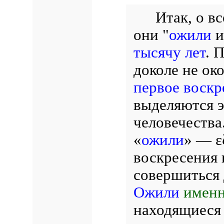
Итак, о в
они "
ожили
и
тысячу лет
. 
доколе не ок
первое воскр
выделяются э
человечества
«
ожили
» — ε
воскресения 
совершиться д
Ожили
имен
находящиеся 