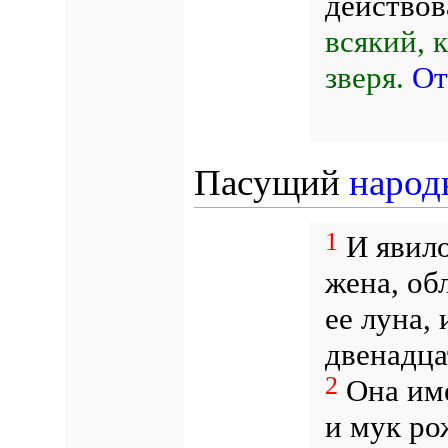
действов
всякий, 
зверя.
От
Пасущий
народ
1
И явило
жена, об
ее луна, 
двенадца
2
Она име
и мук ро