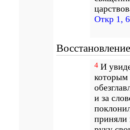
царствов
Откр 1, 6
Восстановление
4
И увиде
которым 
обезглав
и за сло
поклонил
приняли 
руку св