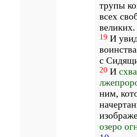
трупы ко
всех сво
великих.
19
И увид
воинства
с Сидящи
20
И
схва
лжепроро
ним, кот
начертан
изображ
озеро ог