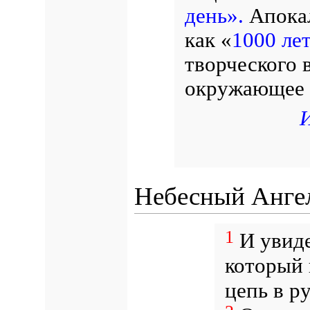
день».
Апокал
как «
1000 ле
творческого 
окружающее 
Небесный Ангел
1
И увиде
который 
цепь в р