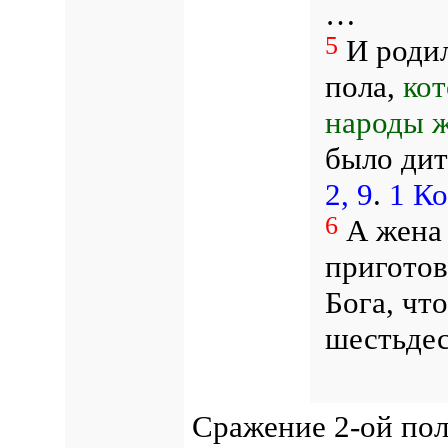
…
5
И родил
пола,
кот
народы 
было дит
2, 9
.
1 Ко
6
А жена 
приготов
Бога, чт
шестьдес
Сражение 2-ой по