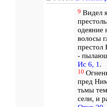
9
Видел я
престолы
одеяние 
волосы гл
престол Е
- пылаю
Ис 6, 1
.
10
Огненн
пред Ним
тьмы тем
сели, и 