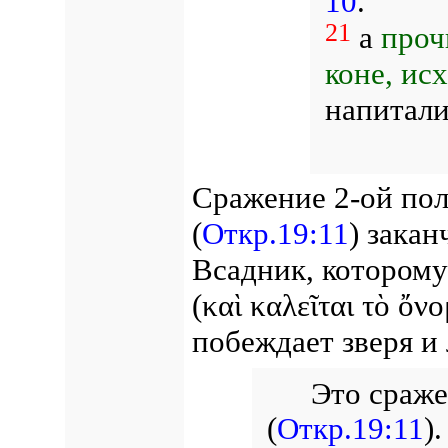
10
.
21
а
проч
коне, ис
напитали
Сражение 2-ой по
(
Откр.19:11
) закан
Всадник, которому
(καὶ καλεῖται τὸ ὄν
побеждает зверя и
Это сраже
(
Откр.19:11
)