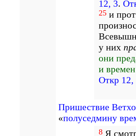
12, 3
.
Отк
25
и прот
произнос
Всевышне
у них
пр
они пред
и времен
Откр 12,
Пришествие Ветхо
«
полуседмину вре
8
Я смотр