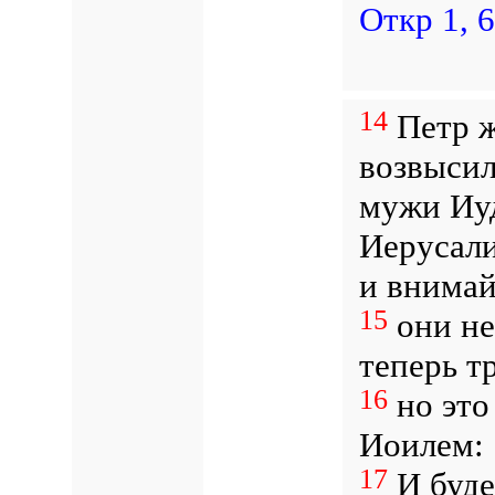
Откр 1, 6
14
Петр ж
возвысил
мужи Иуд
Иерусали
и внимай
15
они не
теперь т
16
но это
Иоилем:
17
И буде