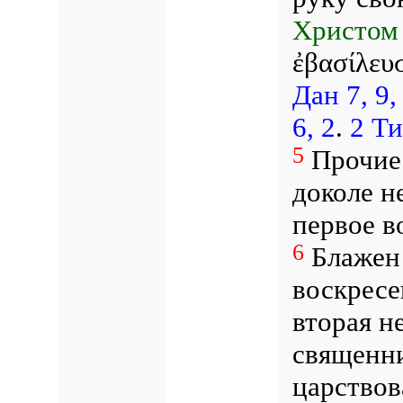
Христом 
ἐβασίλευσ
Дан 7, 9,
6, 2
.
2 Ти
5
Прочие 
доколе н
первое в
6
Блажен 
воскресе
вторая н
священни
царствов