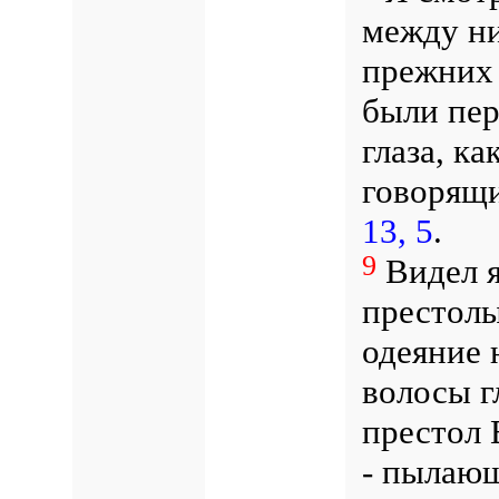
между н
прежних 
были пер
глаза, ка
говорящ
13, 5
.
9
Видел я
престолы
одеяние 
волосы гл
престол Е
- пылаю