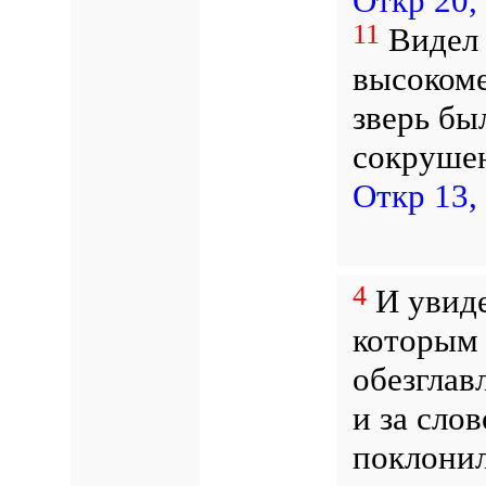
Откр 20,
11
Видел я
высокоме
зверь был
сокрушен
Откр 13,
4
И увиде
которым 
обезглав
и за сло
поклонил