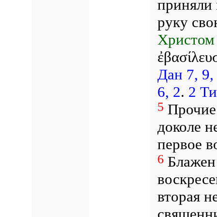
приняли 
руку св
Христом 
ἐβασίλευσ
Дан 7, 9,
6, 2
.
2 Ти
5
Прочие 
доколе н
первое в
6
Блажен 
воскресе
вторая н
священни