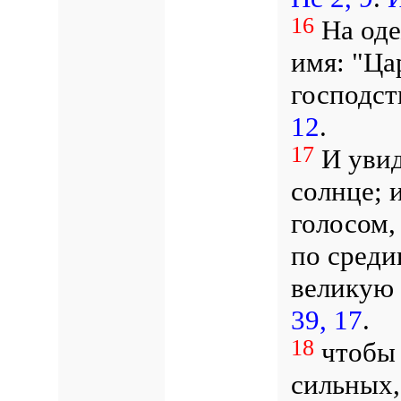
16
На оде
имя: "Ца
господс
12
.
17
И увид
солнце; 
голосом,
по среди
великую
39, 17
.
18
чтобы 
сильных,