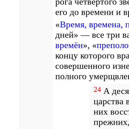
рога четвёртого зв
его до времени и 
«
Время, времена, 
дней» — все три в
времён
», «
преполо
концу которого вр
совершенного из
полного умерщвл
24
А десят
царства 
них восс
прежних,