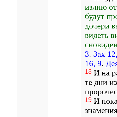
излию от
будут пр
дочери в
видеть в
сновиден
3
.
Зах 12
16, 9
.
Дея
18
И на р
те дни и
пророчес
19
И пока
знамения