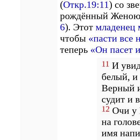
(
Откр.19:11
) со зв
рождённый Женою, 
6
). Этот
младенец 
чтобы
«пасти все 
теперь
«Он пасет 
11
И увиде
белый, и
Верный 
судит и 
12
Очи у 
на голов
имя напи