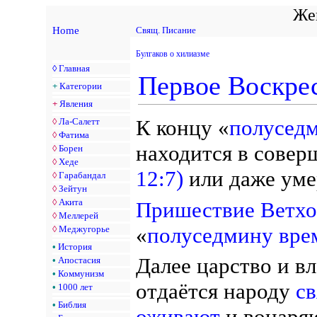
Жен
Home
Свящ. Писание
Булгаков о хилиазме
◊
Главная
Первое Воскре
+
Категории
+
Явления
К концу «
полусед
◊
Ла-Салетт
◊
Фатима
находится в сове
◊
Борен
◊
Хеде
12:7)
или даже ум
◊
Гарабандал
◊
Зейтун
◊
Акита
Пришествие Ветхо
◊
Меллерей
«
полуседмину вре
◊
Меджугорье
•
История
Далее царство и в
•
Апостасия
•
Коммунизм
отдаётся народу
с
•
1000 лет
•
Библия
оживают
и воцаряю