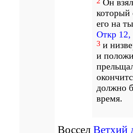
2
Он взял
который 
его на т
Откр 12,
3
и низвер
и положи
прельщал
окончитс
должно 
время.
Воссел
Ветхий 