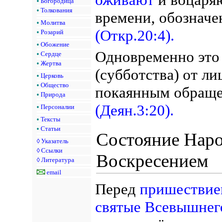
•
Богородица
•
Толкования
времени, обозначе
•
Молитва
(Откр.20:4).
•
Розарий
•
Обожение
Одновременно это 
•
Сердце
•
Жертва
(субботства) от ли
•
Церковь
•
Общество
покаянным обраще
•
Природа
(Деян.3:20).
•
Персоналии
•
Тексты
•
Статьи
Состояние Наро
◊
Указатель
◊
Ссылки
Воскресением
◊
Литература
email
Перед
пришествие
святые Всевышнег