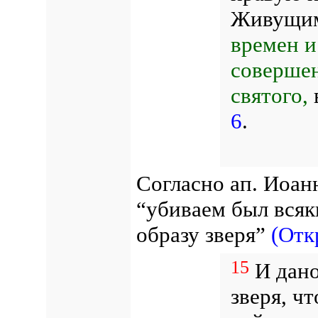
Живущим
времен и
соверше
святого,
6
.
Согласно ап. Иоан
“убиваем был всяк
образу зверя”
(Отк
15
И дано
зверя, ч