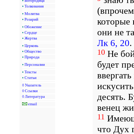
•
Богородица
•
Толкования
(впрочем 
•
Молитва
которые 
•
Розарий
•
Обожение
они не т
•
Сердце
•
Жертва
Лк 6, 20
•
Церковь
10
Не бой
•
Общество
•
Природа
будет пр
•
Персоналии
•
Тексты
ввергать
•
Статьи
искусить
◊
Указатель
◊
Ссылки
десять. Б
◊
Литература
email
венец жи
11
Имеющ
что Дух 