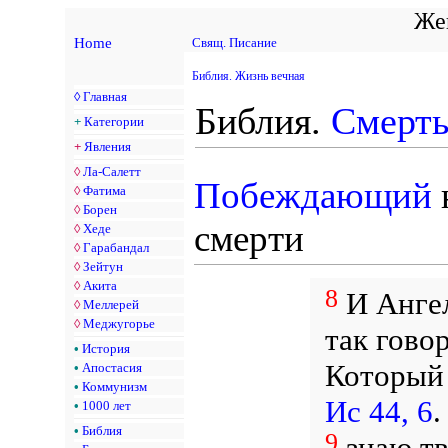
Жен
Home
Свящ. Писание
Библия. Жизнь вечная
◊
Главная
Библия.
Смерт
+
Категории
+
Явления
◊
Ла-Салетт
Побеждающий
◊
Фатима
◊
Борен
смерти
◊
Хеде
◊
Гарабандал
◊
Зейтун
◊
Акита
8
И Анге
◊
Меллерей
◊
Меджугорье
так гово
•
История
Который 
•
Апостасия
•
Коммунизм
Ис 44, 6
•
1000 лет
•
Библия
9
знаю тв