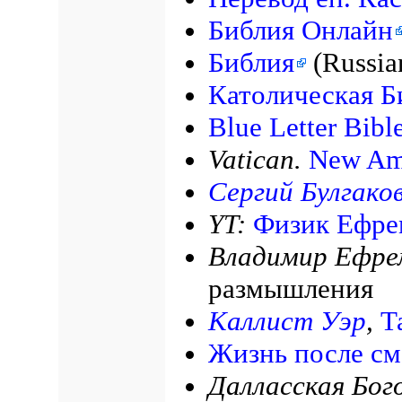
Библия Онлайн
Библия
(Russia
Католическая Б
Blue Letter Bibl
Vatican.
New Ame
Сергий Булгако
YT:
Физик Ефре
Владимир Ефре
размышления
Каллист Уэр
,
Т
Жизнь после см
Далласская Бог