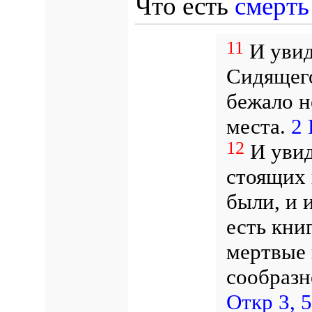
Что есть
смерть
11
И увид
Сидящего
бежало н
места.
2 
12
И увид
стоящих 
были, и 
есть кни
мертвые 
сообразн
Откр 3, 5