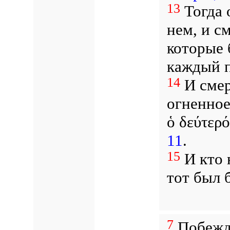
13
Тогда 
нем, и с
которые 
каждый п
14
И смер
огненно
ὁ δεύτερό
11
.
15
И кто 
тот был 
7
Побежд