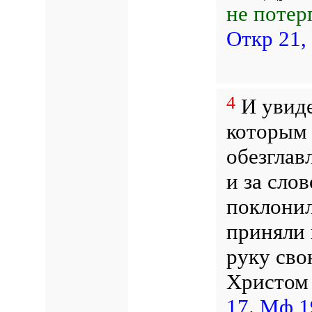
не потер
Откр 21,
4
И увиде
которым 
обезглав
и за сло
поклонил
приняли 
руку сво
Христом 
17
.
Мф 1