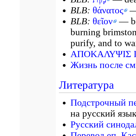
BLB:
θάνατος
—
BLB:
θεῖον
— br
burning brimston
purify, and to wa
ΑΠΟΚΑΛΥΨΙΣ 
Жизнь после см
Литература
Подстрочный п
на русский язы
Русский синода
Перевод еп. Ка