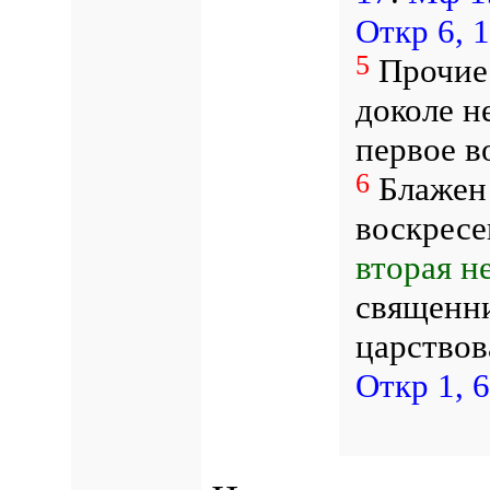
Откр 6, 
5
Прочие
доколе н
первое в
6
Блажен
воскресе
вторая н
священни
царствов
Откр 1, 6