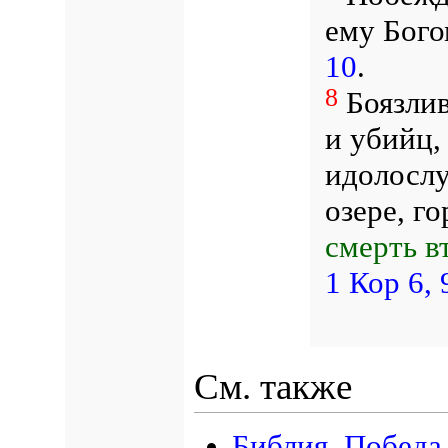
ему Бого
10
.
8
Боязли
и убийц,
идолослу
озере, г
смерть в
1 Кор 6, 
См. также
Библия. Победа