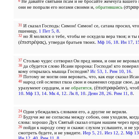
6
Не давайте святыни псам и не бросайте жемчуга вашего 
στραφ
они не попрали его ногами своими и,
обратившись
(
31
И сказал Господь: Симон! Симон! се, сатана просил, что
пшеницу,
1 Пет 5, 8
.
32
но Я молился о тебе, чтобы не оскудела вера твоя; и ты 
ἐπιστρέψας
(
), утверди братьев твоих.
Мф 16, 18
.
Ин 17, 1
37
Столько чудес сотворил Он пред ними, и они не веровал
38
да сбудется слово Исаии пророка: Господи! кто повери
кому открылась мышца Господня?
Ис 53, 1
.
Рим 10, 16
.
39
Потому не могли они веровать, что, как еще сказал Исаи
40
народ сей ослепил глаза свои и окаменил сердце свое, да
ἐπιστραφῶσιν
уразумеют сердцем, и не
обратятся,
(
), что
10
.
Мф 13, 14
.
Мк 4, 12
.
Лк 8, 10
.
Деян 28, 26
.
Рим 11, 8
.
24
Одни убеждались словами его, а другие не верили.
25
Будучи же не согласны между собою, они уходили, когд
слова: хорошо Дух Святый сказал отцам нашим через про
26
пойди к народу сему и скажи: слухом услышите, и не ур
смотреть будете, и не увидите.
Иер 5, 21
.
Иез 12, 2
.
Мф 13
Ин 12, 40
.
Рим 11, 8
.