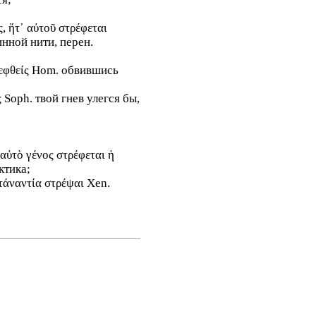
, ἥτ᾽ αὐτοῦ στρέφεται
инной нити, перен.
τρεφθείς Hom. обвившись
ς Soph. твой гнев улегся бы,
 αὐτὸ γένος στρέφεται ἡ
ктика;
τάναντία στρέψαι Xen.