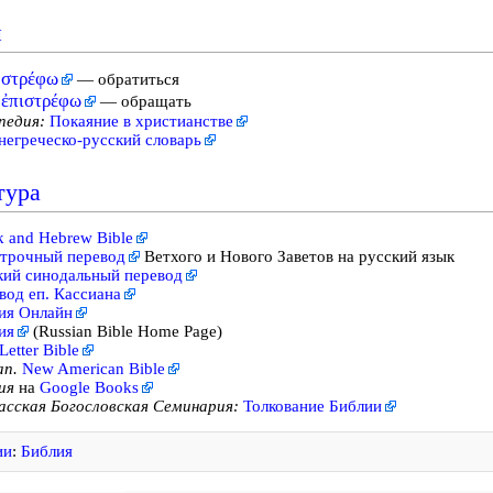
и
στρέφω
— обратиться
ἐπιστρέφω
— обращать
педия:
Покаяние в христианстве
негреческо-русский словарь
тура
k and Hebrew Bible
трочный перевод
Ветхого и Нового Заветов на русский язык
кий синодальный перевод
вод еп. Кассиана
ия Онлайн
ия
(Russian Bible Home Page)
Letter Bible
an.
New American Bible
ия
на
Google Books
асская Богословская Семинария:
Толкование Библии
ии
:
Библия