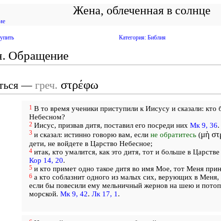
Жена, облеченная в солнце
ие
упить
Категория: Библия
я. Обращение
στρέφω
ться —
греч.
1
В то время ученики приступили к Иисусу и сказали: кто 
Небесном?
2
Иисус, призвав дитя, поставил его посреди них
Мк 9, 36
.
3
μὴ στ
и сказал: истинно говорю вам, если
не обратитесь
(
дети, не войдете в Царство Небесное;
4
итак, кто умалится, как это дитя, тот и больше в Царств
Кор 14, 20
.
5
и кто примет одно такое дитя во имя Мое, тот Меня при
6
а кто соблазнит одного из малых сих, верующих в Меня,
если бы повесили ему мельничный жернов на шею и потопи
морской.
Мк 9, 42
.
Лк 17, 1
.