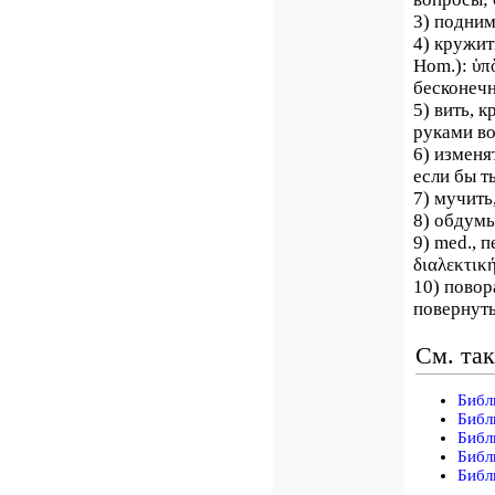
3) подним
4) кружить
Hom.): ὑπ
бесконечн
5) вить, 
руками во
6) изменят
если бы т
7) мучить,
8) обдумыв
9) med., п
διαλεκτικ
10) повор
повернуть
См. та
Библ
Библ
Библ
Библ
Библ