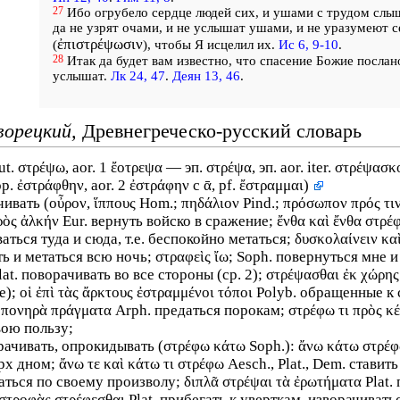
27
Ибо огрубело сердце людей сих, и ушами с трудом слыш
да не узрят очами, и не услышат ушами, и не уразумеют с
ἐπιστρέψωσιν
(
), чтобы Я исцелил их.
Ис 6, 9-10
.
28
Итак да будет вам известно, что спасение Божие послан
услышат.
Лк 24, 47
.
Деян 13, 46
.
ворецкий,
Древнегреческо-русский словарь
ut. στρέψω, aor. 1 ἔοτρεψα — эп. στρέψα, эп. aor. iter. στρέψασκ
. ἐστράφθην, aor. 2 ἐστράφην с ᾱ, pf.
ἔστραμμαι)
ивать (οὖρον, ἵππους Hom.; πηδάλιον Pind.; πρόσωπον πρός τινα
ρὸς ἀλκήν Eur. вернуть войско в сражение; ἔνθα καὶ ἔνθα στρέ
аться туда и сюда, т.е. беспокойно метаться; δυσκολαίνειν καὶ
ть и метаться всю ночь; στραφεὶς ἴω; Soph. повернуться мне 
lat. поворачивать во все стороны (ср. 2); στρέψασθαι ἐκ χώρη
де); οἱ ἐπὶ τὰς ἄρκτους ἐστραμμένοι τόποι Polyb. обращенные 
ς πονηρὰ πράγματα Arph. предаться порокам; στρέφω τι πρὸς κέ
свою пользу;
рачивать, опрокидывать (στρέφω κάτω Soph.): ἄνω κάτω στρέ
рх дном; ἄνω τε καὶ κάτω τι στρέφω Aesch., Plat., Dem. ставить 
ться по своему произволу; διπλᾶ στρέψαι τὰ ἐρωτήματα Plat.
στροφὰς στρέφεσθαι Plat. прибегать к уверткам, изворачивать