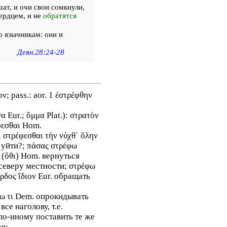
ат, и очи свои сомкнули,
ердцем, и не
обратятся
о язычникам: они и
Деян.28:24-28
ον; pass.: aor. 1 ἐστρέφθην
 Eur.; ὄμμα Plat.): στρατὸν
φεσθαι Hom.
 στρέφεσθαι τὴν νύχθ᾽ ὅλην
и уйти?; πάσας στρέφω
ς (ὅθι) Hom. вернуться
к северу местности; στρέφω
ρδος ἴδιον Eur. обращать
φω τι Dem. опрокидывать
все наголову, т.е.
 по-иному поставить те же
ся;