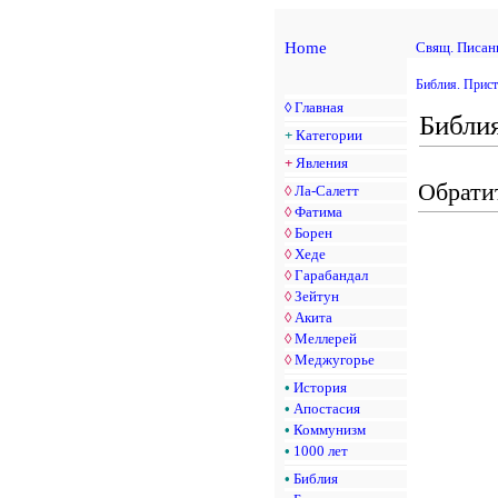
Home
Свящ. Писан
Библия. Прист
◊
Главная
Библи
+
Категории
+
Явления
Обрати
◊
Ла-Салетт
◊
Фатима
◊
Борен
◊
Хеде
◊
Гарабандал
◊
Зейтун
◊
Акита
◊
Меллерей
◊
Меджугорье
•
История
•
Апостасия
•
Коммунизм
•
1000 лет
•
Библия