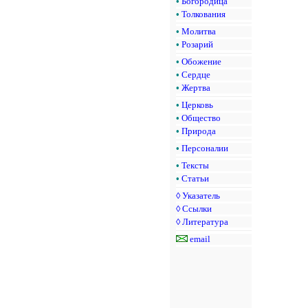
•
Богородица
•
Толкования
•
Молитва
•
Розарий
•
Обожение
•
Сердце
•
Жертва
•
Церковь
•
Общество
•
Природа
•
Персоналии
•
Тексты
•
Статьи
◊
Указатель
◊
Ссылки
◊
Литература
email