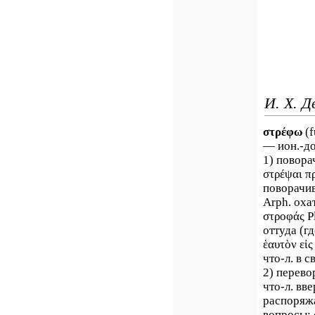
И. Х. Д
στρέφω
(f
— ион.-дор
1) поворач
στρέψαι π
поворачив
Arph. оха
στροφάς P
оттуда (г
ἑαυτὸν εἰ
что-л. в 
2) перево
что-л. вве
распоряжа
вопросы; 