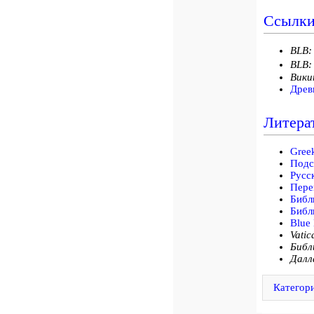
Ссылк
BLB:
BLB:
Вики
Древ
Литера
Gree
Подс
Русс
Пере
Библ
Библ
Blue 
Vatic
Библ
Далл
Категор