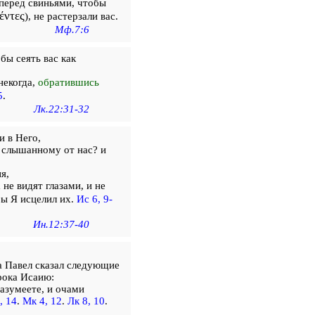
перед свиньями, чтобы
έντες
), не растерзали вас.
Мф.7:6
бы сеять вас как
некогда,
обратившись
5
.
Лк.22:31-32
и в Него,
л слышанному от нас? и
я,
 не видят глазами, и не
бы Я исцелил их.
Ис 6, 9-
Ин.12:37-40
а Павел сказал следующие
рока Исаию:
азумеете, и очами
, 14
.
Мк 4, 12
.
Лк 8, 10
.