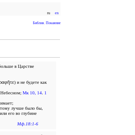
ru
en
Библия. Покаяние
больше в Царстве
ραφῆτε
) и не будете как
е Небесном;
Мк 10, 14
.
1
нимает;
 тому лучше было бы,
ли его во глубине
Мф.18:1-6