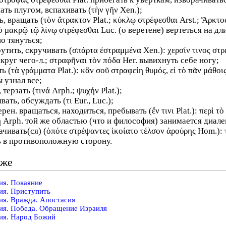
ать плугом, вспахивать (τὴν γῆν Xen.);
, вращать (τὸν ἄτρακτον Plat.; κύκλῳ στρέφεσθαι Arst.; Ἄρκτος
ὸ μακρῷ τῷ λίνῳ στρέφεσθαι Luc. (о веретене) вертеться на дл
о тянуться;
крутить, скручивать (σπάρτα ἐστραμμένα Xen.): χερσίν τινος σ
круг чего-л.; στραφῆναι τὸν πόδα Her. вывихнуть себе ногу;
ь (τὰ γράμματα Plat.): κἂν σοῦ στραφείη θυμός, εἰ τὸ πᾶν μάθοι
ы узнал все;
 терзать (τινά Arph.; ψυχήν Plat.);
ать, обсуждать (τι Eur., Luc.);
ерен. вращаться, находиться, пребывать (ἔν τινι Plat.): περὶ τὸ
ή Arph. той же областью (что и философия) занимается диале
ачивать(ся) (ὁπότε στρέψαντες ἱκοίατο τέλσον ἀρούρης Hom.): 
 в противоположную сторону.
кже
ия. Покаяние
ия. Приступить
ия. Вражда. Апостасия
ия. Победа. Обращение Израиля
ия. Народ Божий