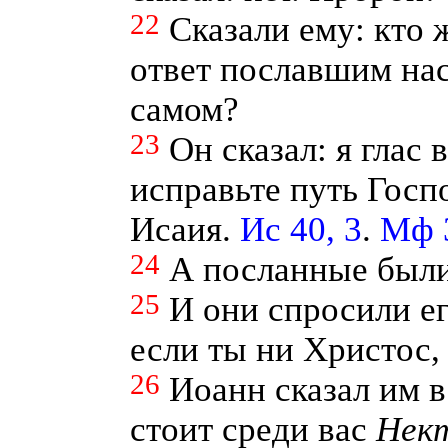
22
Сказали ему: кто 
ответ пославшим нас
самом?
23
Он сказал: я глас
исправьте путь Госпо
Исаия.
Ис 40, 3
.
Мф 3
24
А посланные были
25
И они спросили ег
если ты ни Христос,
26
Иоанн сказал им в 
стоит среди вас
Нек