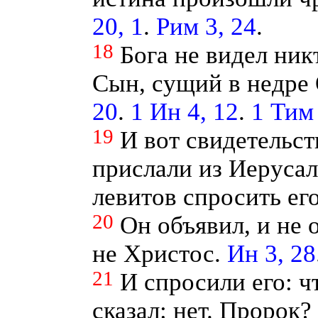
20, 1
.
Рим 3, 24
.
18
Бога не видел ни
Сын, сущий в недре 
20
.
1 Ин 4, 12
.
1 Тим 
19
И вот свидетельст
прислали из Иеруса
левитов спросить ег
20
Он объявил, и не о
не Христос.
Ин 3, 28
21
И спросили его: ч
сказал: нет. Пророк?