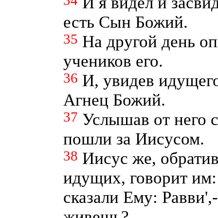
34
И я видел и засви
есть Сын Божий.
35
На другой день оп
учеников его.
36
И, увидев идущего
Агнец Божий.
37
Услышав от него с
пошли за Иисусом.
38
Иисус же, обрати
идущих, говорит им:
сказали Ему: Равви',-
живешь?