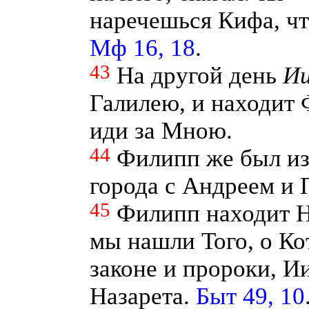
наречешься Кифа, чт
Мф 16, 18
.
43
На другой день
Ии
Галилею, и находит 
иди за Мною.
44
Филипп же был и
города с Андреем и 
45
Филипп находит Н
мы нашли Того, о К
законе и пророки, И
Назарета.
Быт 49, 10