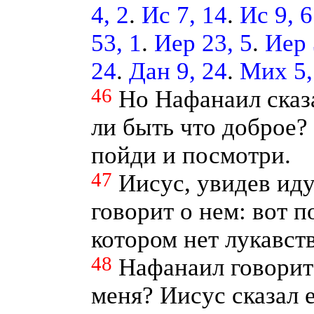
4, 2
.
Ис 7, 14
.
Ис 9, 6
53, 1
.
Иер 23, 5
.
Иер 
24
.
Дан 9, 24
.
Мих 5,
46
Но Нафанаил сказа
ли быть что доброе?
пойди и посмотри.
47
Иисус, увидев ид
говорит о нем: вот 
котором нет лукавств
48
Нафанаил говорит
меня? Иисус сказал 