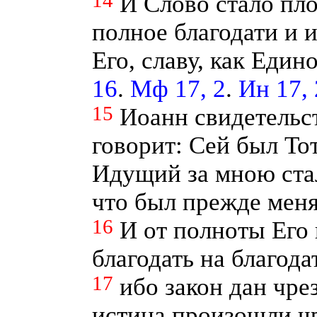
14
И Слово стало пло
полное благодати и 
Его, славу, как Един
16
.
Мф 17, 2
.
Ин 17, 
15
Иоанн свидетельст
говорит: Сей был Тот
Идущий за мною ста
что был прежде мен
16
И от полноты Его
благодать на благода
17
ибо закон дан чре
истина произошли ч