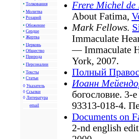
Frere Michel de l
•
Толкования
•
Молитва
About Fatima,
Vo
•
Розарий
Mark Fellows.
S
•
Обожение
•
Сердце
Immaculate Hear
•
Жертва
•
Церковь
— Immaculate He
•
Общество
•
Природа
York, 2007.
•
Персоналии
Полный Правос
•
Тексты
•
Статьи
Иоанн Мейенд
◊
Указатель
богословие. 3-е
◊
Ссылки
◊
Литература
93313-018-4. Пе
email
Documents on Fa
2-nd english edi