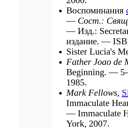
2000.
Воспоминания
—
Сост.: Свящ
— Изд.: Secreta
издание. — ISB
Sister Lucia's 
Father Joao de M
Beginning. — 5-t
1985.
Mark Fellows,
S
Immaculate Hear
— Immaculate He
York, 2007.