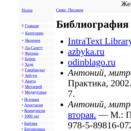
Жен
Home
Свящ. Писание
Библиография
◊
Главная
+
Категории
IntraText Librar
+
Явления
◊
Ла-Салетт
azbyka.ru
◊
Фатима
◊
Борен
odinblago.ru
◊
Хеде
Антоний, митр
◊
Гарабандал
◊
Зейтун
Практика, 2002
◊
Акита
◊
Меллерей
7.
◊
Меджугорье
•
История
Антоний, митр
•
Апостасия
•
Коммунизм
вторая.
— М.: П
•
1000 лет
978-5-89816-07
•
Библия
•
Богородица