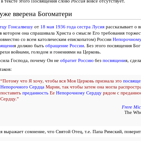
 в тексте этого Посвящения слово
Россия
вовсе отсутствует.
 уже вверена Богоматери
тцу Гонсалвешу
от
18 мая 1936 года
сестра Лусия
рассказывает о в
в котором она спрашивала Христа о смысле Его требования торже
овместно со всем католическим епископатом) России
Непорочному
вящени
я должно быть
обращение России
. Без этого посвящения Бо
 грехи войнами, голодом и гонениями на Церковь.
сила Господа, почему Он не
обратит Россию
без
посвящени
я, сде
таков:
“Потому что Я хочу, чтобы вся Моя Церковь признала это
посвяще
Непорочного Сердца
Марии, так чтобы затем она могла распростра
поставить
преданность
Ее
Непорочному Сердцу
рядом с преданн
Сердцу.”
Frere Mic
The Who
я выражает сомнение, что Святой Отец, т.е. Папа Римский, поверит