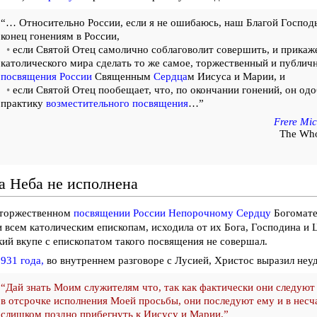
“… Относительно России, если я не ошибаюсь, наш Благой Господ
конец гонениям в России,
•
если Святой Отец самолично соблаговолит совершить, и прикаж
католического мира сделать то же самое, торжественный и публи
посвящения России
Священным
Сердца
м Иисуса и Марии, и
•
если Святой Отец пообещает, что, по окончании гонений, он од
практику
возместительного посвящения
…”
Frere Mic
The Who
а Неба не исполнена
 торжественном
посвящении России
Непорочному Сердцу
Богомате
 всем католическим епископам, исходила от их Бога, Господина и 
ий вкупе с епископатом такого посвящения не совершал.
1931 года,
во внутреннем разговоре с Лусией, Христос выразил неу
“Дай знать Моим служителям что, так как фактически они следую
в отсрочке исполнения Моей просьбы, они последуют ему и в несча
слишком поздно прибегнуть к Иисусу и Марии.”