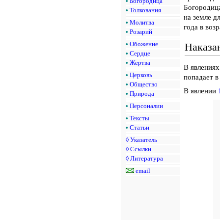
•
Богородица
Богородица
•
Толкования
на земле д
•
Молитва
года в возр
•
Розарий
•
Обожение
Наказа
•
Сердце
•
Жертва
В явлениях
•
Церковь
попадает в
•
Общество
В явлении
•
Природа
•
Персоналии
•
Тексты
•
Статьи
◊
Указатель
◊
Ссылки
◊
Литература
email