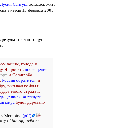
Лусия Сантуш
осталась жить
ия умерла 13 февраля 2005
в результате, много душ
в.
вом войны, голода и
ду Я просить
посвящения
порт.
a Comunhão
,
Россия обратится
, и
iру, вызывая войны и
будет много страдать;
рдце восторжествует
.
мя мира
будет даровано
ia's Memoirs.
[pdf]
ory of the Apparitions.