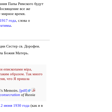
ания Папы Римского будут
освящение все же
е мирное время.
1917 года
, слова о
Фатимы
.
ции Сестер св. Дорофеи.
яла Божия Матерь.
ми епископами мiра,
 таким образом. Так много
еня, что Я пришла
ia's Memoirs.
[pdf]
consecration
of Russia
12 июня 1930 года
(как и в