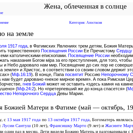
Жена, облеченная в солнце
ие
онение
Категория: Апостасия
о на земле
юля 1917 года
, в Фатимских Явлениях трем детям, Божия Матер
ить торжественного
Посвящения России
Ее Пречистому
Сердцу
семи католическими епископами.
Посвящение России
необходимо
жать наказания Богом мiра за его преступления, для того, чтоб
ы и Небо даровало нам мир. Посвящение до сих пор не соверше
на земле» и Христос, в соответствии со своим словом держит эт
сах» (
Мф.16:19
). В конце, Папа
посвятит
Россию
Непорочному 
 нам будет даровано «некое мирное время». А пока Римская Це
борчестве,
гнев Божий
может не оставить «здесь камня на камне
ушено» (
Мф.24:2
). Но «претерпевший же до конца спасется» (
Мф
ество Непорочного Сердца
Девы Марии.
я Божией Матери в Фатиме (май — октябрь, 19
у, с
13 мая 1917 года
по
13 октября 1917 года
, Богоматерь являлас
:
Лусии Сантуш
(10 лет),
Франсишку Марто
(9 лет) и
Жасинте Мар
и один раз в месяц. Дети видели Божию Матерь и разговаривали с 