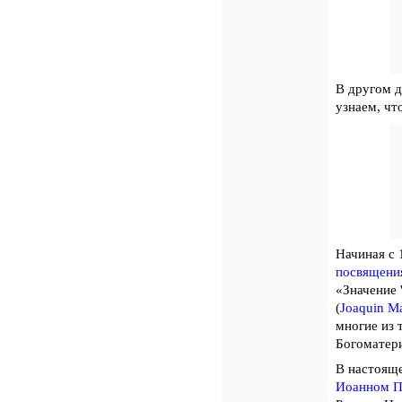
В другом д
узнаем, чт
Начиная с 
посвящени
«Значение 
(
Joaquin Ma
многие из 
Богоматер
В настояще
Иоанном П