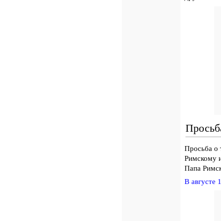
Просьб
Просьба о
Римскому и
Папа Римск
В августе 