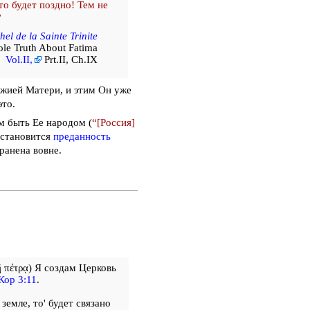
то будет поздно! Тем не
”
hel de la Sainte Trinite
le Truth About Fatima
Vol.II,
Prt.II, Ch.IX
жией Матери, и этим Он уже
это.
м быть Ее народом (
“[Россия]
установится
преданность
ранена вовне.
ῇ πέτρᾳ) Я создам Церковь
Кор 3:11
.
земле, то' будет связано