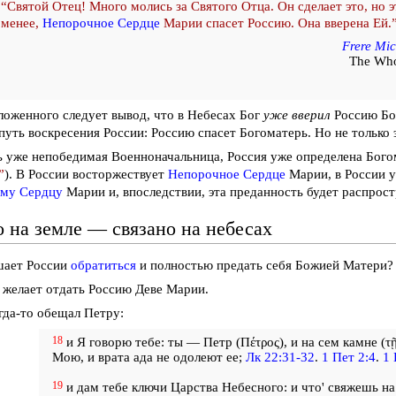
“Святой Отец! Много молись за Святого Отца. Он сделает это, но э
менее,
Непорочное Сердце
Марии спасет Россию. Она вверена Ей.
Frere Mic
The Who
оженного следует вывод, что в Небесах Бог
уже вверил
Россию Бо
путь воскресения России: Россию спасет Богоматерь. Но не только 
 уже непобедимая Военноначальница, Россия уже определена Бого
”
). В России восторжествует
Непорочное Сердце
Марии, в России 
му Сердцу
Марии и, впоследствии, эта преданность будет распрост
о на земле — связано на небесах
шает России
обратиться
и полностью предать себя Божией Матери?
 желает отдать Россию Деве Марии.
гда-то обещал Петру:
18
и Я говорю тебе: ты — Петр (Πέτρος), и на сем камне (τ
Мою, и врата ада не одолеют ее;
Лк 22:31-32
.
1 Пет 2:4
.
1 
19
и дам тебе ключи Царства Небесного: и что' свяжешь на 