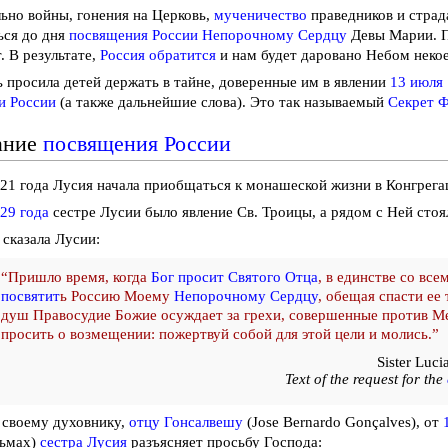
ьно войны, гонения на Церковь,
мученичество
праведников и страд
ься до дня
посвящения России
Непорочному Сердцу
Девы Марии. П
. В результате,
Россия обратится
и нам будет даровано Небом неко
 просила детей держать в тайне, доверенные им в явлении
13 июля 
и России
(а также дальнейшие слова). Это так называемый
Секрет 
ание
посвящения России
21 года Лусия начала приобщаться к монашеской жизни в Конгрега
29 года
сестре Лусии было явление Св. Троицы, а рядом с Ней сто
сказала Лусии:
“Пришло время, когда
Бог просит Святого Отца
, в единстве со все
посвятит
ь Россию Моему
Непорочному Сердцу
, обещая спасти ее
душ Правосудие Божие осуждает за грехи, совершенные против М
просить о возмещении: пожертвуй собой для этой цели и молись.”
Sister Luc
Text of the request for the
 своему духовнику,
отцу Гонсалвешу
(Jose Bernardo Gonçalves), от
сьмах)
сестра Лусия
разъясняет просьбу Господа: