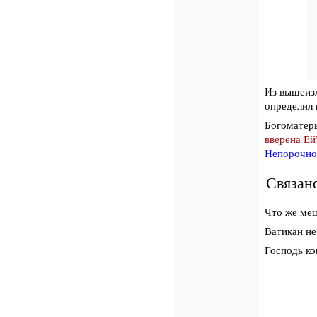
Из вышеизл
определил 
Богоматерь
вверена Ей
Непорочно
Связан
Что же ме
Ватикан не
Господь ко