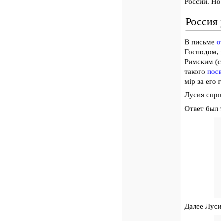
России. Но
Россия
В письме
о
Господом, 
Римским (с
такого
пос
мiр за его
Лусия спро
Ответ был 
Далее Луси