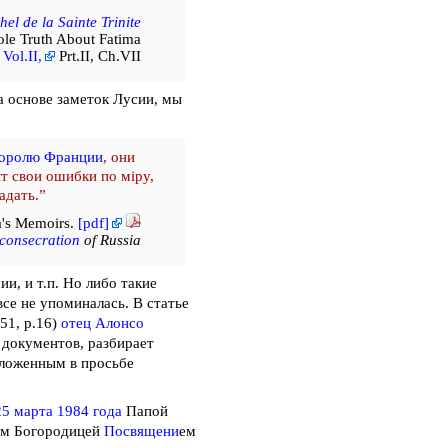
hel de la Sainte Trinite
le Truth About Fatima
Vol.II,
Prt.II, Ch.VII
а основе заметок Лусии, мы
оролю Франции
, они
т свои ошибки по мiру,
адать.”
ia's Memoirs.
[pdf]
consecration
of Russia
ии, и т.п. Но либо такие
се не упоминалась. В статье
51, p.16
)
отец Алонсо
 документов, разбирает
зложенным в просьбе
25 марта 1984 года
Папой
мым Богородицей
Посвящени
ем