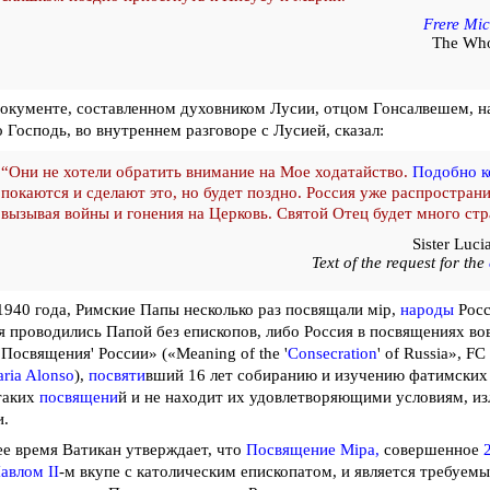
Frere Mic
The Who
окументе, составленном духовником Лусии, отцом Гонсалвешем, н
о Господь, во внутреннем разговоре с Лусией, сказал:
“Они не хотели обратить внимание на Мое ходатайство.
Подобно к
покаются и сделают это, но будет поздно. Россия уже распространи
вызывая войны и гонения на Церковь. Святой Отец будет много стр
Sister Luc
Text of the request for the
1940 года, Римские Папы несколько раз посвящали мiр,
народы
Росс
я проводились Папой без епископов, либо Россия в посвящениях вов
'Посвящения' России» («Meaning of the '
Consecration
' of Russia»,
FC 
ria Alonso
),
посвяти
вший 16 лет собиранию и изучению фатимских
таких
посвящени
й и не находит их удовлетворяющими условиям, и
и.
е время Ватикан утверждает, что
Посвящение Мiра,
совершенное
авлом II
-м вкупе с католическим епископатом, и является требуе