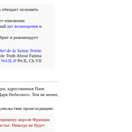
ь обещает положить
ет епископам
чный
акт возмещения
и
обрит и рекомендует
hel de la Sainte Trinite
le Truth About Fatima
Vol.II,
Prt.II, Ch.VII
ри, адресованная Папе
Царя Небесного. Тем не менее,
довольствие происходящим:
т примеру короля Франции
стье. Никогда не будет