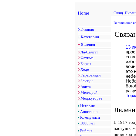
Home
Свящ. Писан
Величайшее г
◊
Главная
Связан
+
Категории
+
Явления
13 и
прос
◊
Ла-Салетт
со в
◊
Фатима
избе
◊
Борен
войн
◊
Хеде
это 
◊
Гарабандал
небе
◊
Зейтун
Неба
бого
◊
Акита
разр
◊
Меллерей
Торж
◊
Меджугорье
•
История
Явлени
•
Апостасия
•
Коммунизм
В 1917 год
•
1000 лет
пастушкам
•
Библия
происходил