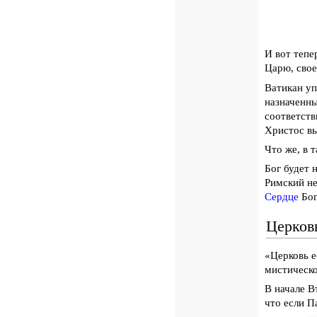
И вот тепе
Царю, свое
Ватикан уп
назначенн
соответств
Христос вы
Что же, в 
Бог будет 
Римский н
Сердце
Бог
Церков
«Церковь е
мистическ
В начале 
что если П