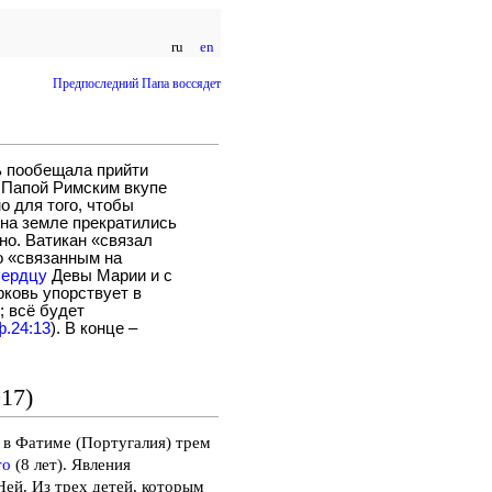
ru
en
Предпоследний Папа воссядет
ь пообещала прийти
Папой Римским вкупе
 для того, чтобы
ы на земле прекратились
но. Ватикан «связал
о «связанным на
Сердцу
Девы Марии и с
рковь упорствует в
; всё будет
.24:13
). В конце –
17)
ь в Фатиме (Португалия) трем
то
(8 лет). Явления
Ней. Из трех детей, которым