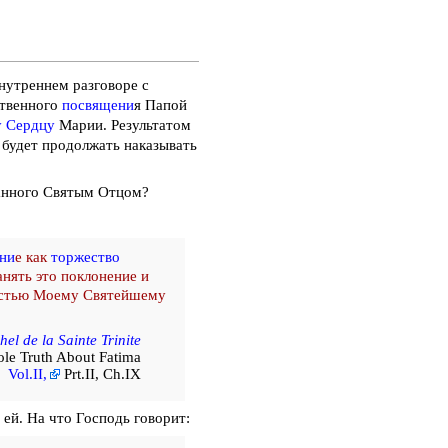
нутреннем разговоре с
ственного
посвящени
я Папой
 Сердцу
Марии. Результатом
г будет продолжать наказывать
ланного Святым Отцом?
ни
е как
торжество
нять это поклонение и
остью Моему Святейшему
hel de la Sainte Trinite
le Truth About Fatima
Vol.II,
Prt.II, Ch.IX
 ей. На что Господь говорит: