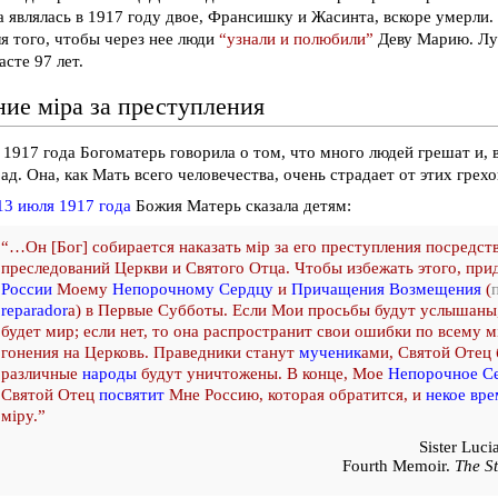
 являлась в 1917 году двое, Франсишку и Жасинта, вскоре умерли.
ля того, чтобы через нее люди
“узнали и полюбили”
Деву Марию. Лус
асте 97 лет.
ние мiра за преступления
 1917 года Богоматерь говорила о том, что много людей грешат и, 
 ад. Она, как Мать всего человечества, очень страдает от этих грехо
13 июля 1917 года
Божия Матерь сказала детям:
“…Он [Бог] собирается наказать мiр за его преступления посредст
преследований Церкви и Святого Отца. Чтобы избежать этого, при
России
Моему
Непорочному Сердцу
и
Причащения Возмещения
(
reparador
a) в Первые Субботы. Если Мои просьбы будут услышаны
будет мир; если нет, то она распространит свои ошибки по всему м
гонения на Церковь. Праведники станут
мученик
ами, Святой Отец 
различные
народы
будут уничтожены. В конце, Мое
Непорочное Се
Святой Отец
посвятит
Мне Россию, которая обратится, и
некое вре
мiру.”
Sister Luc
Fourth Memoir.
The St