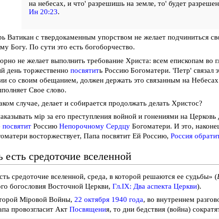
на небесах, и что' разрешишь на земле, то' будет разреше
Ин 20:23
.
рь Ватикан с твердокаменным упорством не желает подчиниться св
му Богу. По сути это есть богоборчество.
орно не желает выполнить требование Христа: всем епископам во г
ый день торжественно
посвятит
ь Россию Богоматери. 'Петр' связал э
ии со своим обещанием, должен держать это связанным на Небесах
полняет Свое слово.
таком случае, делает и собирается продолжать делать Христос?
наказывать мiр за его преступления войной и гонениями на Церковь 
е
посвятит
Россию
Непорочному Сердцу
Богоматери. И это, наконе
оматери восторжествует, Папа посвятит Ей Россию,
Россия обрати
ь есть средоточие вселенной
сть средоточие вселенной, среда, в которой решаются ее судьбы» (
ого богословия Восточной Церкви,
Гл.IX: Два аспекта Церкви
).
Второй Мiровой Войны,
22 октября 1940 года
, во внутреннем разгов
апа провозгласит Акт
Посвящени
я, то дни бедствия (война) сократя