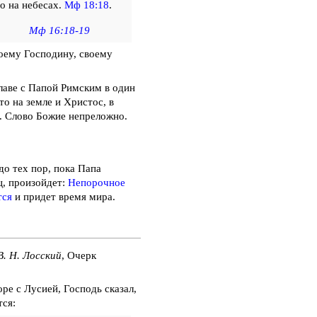
но на небесах.
Мф 18:18
.
Мф 16:18-19
оему Господину, своему
лаве с Папой Римским в один
то на земле и Христос, в
. Слово Божие непреложно.
до тех пор, пока Папа
ц, произойдет:
Непорочное
тся
и придет время мира.
В. Н. Лосский
, Очерк
оре с Лусией, Господь сказал,
тся: