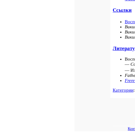
Ссылки
Восп
Вики
Вики
Вики
Литерату
Восп
—
Со
— Из
Fathe
Frere
Категории
Кон