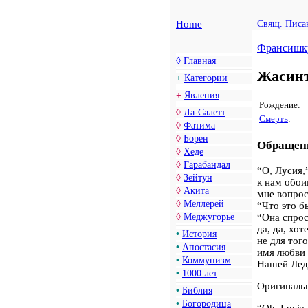
Home
Свящ. Писа
Франсишк
◊
Главная
Жасинт
+
Категории
+
Явления
Рождение:
◊
Ла-Салетт
Смерть
:
◊
Фатима
◊
Борен
Обращен
◊
Хеде
◊
Гарабандал
“О, Лусия,
◊
Зейтун
к нам обои
◊
Акита
мне вопрос
◊
Меллерей
“Что это б
“Она спрос
◊
Меджугорье
да, да, хот
•
История
не для тог
•
Апостасия
имя любви 
•
Коммунизм
Нашей Леди
•
1000 лет
Оригинальн
•
Библия
•
Богородица
“Oh, Lucia,