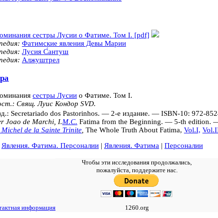
оминания сестры Лусии о Фатиме. Том I. [pdf]
педия:
Фатимские явления Девы Марии
педия:
Лусия С́антуш
педия:
Алжуштрел
ра
оминания
сестры Лусии
о Фатиме. Том I.
ст.: Свящ. Луис Кондор SVD.
д.: Secretariado dos Pastorinhos. — 2-е издание. — ISBN-10: 972-85
r Joao de Marchi, I.
M.C.
Fatima from the Beginning. — 5-th edition. 
 Michel de la Sainte Trinite
,
The Whole Truth About Fatima,
Vol.I,
Vol.I
:
Явления. Фатима. Персоналии
|
Явления. Фатима
|
Персоналии
Чтобы эти исследования продолжались,
пожалуйста, поддержите нас.
тактная информация
1260.org