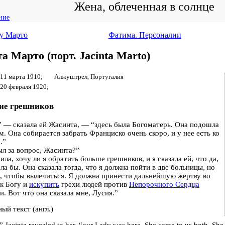
Жена, облеченная в солнце
ние
у Марто
Фатима. Персоналии
а Марто (
порт.
Jacinta Marto)
11 марта 1910;
Алжуштрел, Португалия
20 февраля 1920;
ие грешников
” — сказала ей Жасинта, — “здесь была Богоматерь. Она подошла
м. Она собирается забрать Франциско очень скоро, и у нее есть ко
.”
ыл за вопрос, Жасинта?”
ила, хочу ли я обратить больше грешников, и я сказала ей, что да,
ела бы. Она сказала тогда, что я должна пойти в две больницы, но
о, чтобы вылечиться. Я должна принести дальнейшую жертву во
к Богу и
искупить
грехи людей против
Непорочного Сердца
. Вот что она сказала мне, Лусия.”
ый текст (англ.)
” Jacinta revealed to her, “our Lady was here. She came to us both. She 