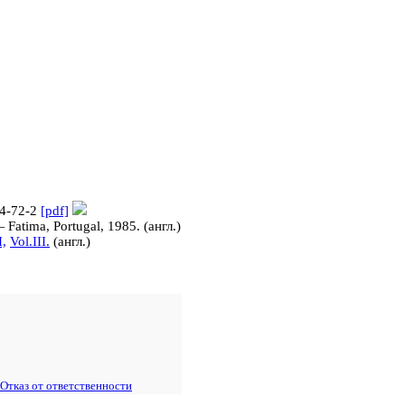
24-72-2
[pdf]
— Fatima, Portugal, 1985.
(англ.)
I,
Vol.III.
(англ.)
Отказ от ответственности