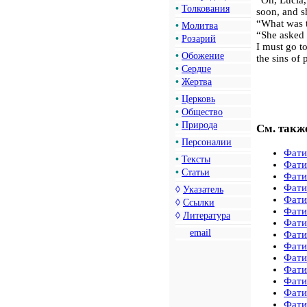
•
Толкования
soon, and s
“What was t
•
Молитва
“She asked 
•
Розарий
I must go to
•
Обожение
the sins of
•
Сердце
•
Жертва
•
Церковь
•
Общество
•
Природа
См. такж
•
Персоналии
Фати
•
Тексты
Фати
•
Статьи
Фати
Фати
◊
Указатель
Фати
◊
Ссылки
Фати
◊
Литература
Фати
email
Фати
Фати
Фати
Фати
Фати
Фати
Фати