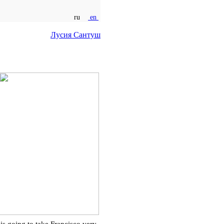
ru
en
Лусия Сантуш
is going to take Francisco very