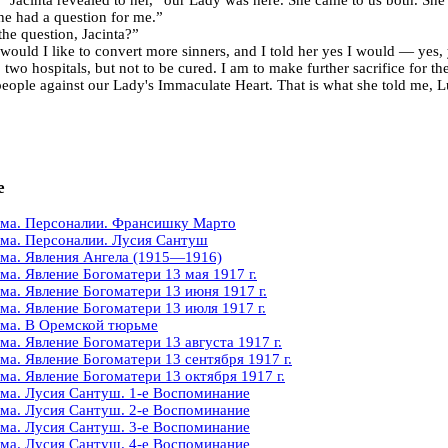
he had a question for me.”
he question, Jacinta?”
would I like to convert more sinners, and I told her yes I would — yes, 
 two hospitals, but not to be cured. I am to make further sacrifice for th
 people against our Lady's Immaculate Heart. That is what she told me, L
е
ма. Персоналии. Франсишку Марто
ма. Персоналии. Лусия Сантуш
ма. Явления Ангела (1915—1916)
ма. Явление Богоматери 13 мая 1917 г.
ма. Явление Богоматери 13 июня 1917 г.
ма. Явление Богоматери 13 июля 1917 г.
ма. В Оремской тюрьме
ма. Явление Богоматери 13 августа 1917 г.
ма. Явление Богоматери 13 сентября 1917 г.
ма. Явление Богоматери 13 октября 1917 г.
ма. Лусия Сантуш. 1-е Воспоминание
ма. Лусия Сантуш. 2-е Воспоминание
ма. Лусия Сантуш. 3-е Воспоминание
ма. Лусия Сантуш. 4-е Воспоминание