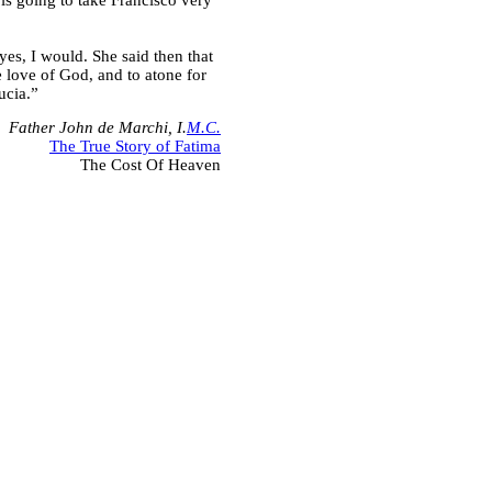
yes, I would. She said then that
e love of God, and to atone for
ucia.”
Father John de Marchi, I.
M.C.
The True Story of Fatima
The Cost Of Heaven