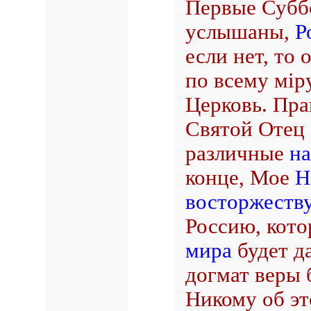
Первые Субб
услышаны,
Р
если нет, то
по всему мiр
Церковь. Пр
Святой Отец 
различные
н
конце, Мое
Н
восторжеств
Россию, кото
мира
будет д
догмат веры 
Никому об эт