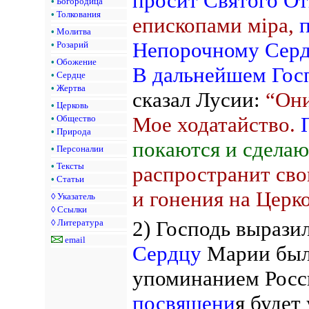
просит Святого От
•
Богородица
•
Толкования
епископами мiра,
•
Молитва
Непорочному Сер
•
Розарий
•
Обожение
В дальнейшем Гос
•
Сердце
•
Жертва
сказал Лусии:
“Они
•
Церковь
Мое ходатайство.
•
Общество
•
Природа
покаются и сделаю
•
Персоналии
•
Тексты
распространит сво
•
Статьи
и гонения на Церк
◊
Указатель
◊
Ссылки
2) Господь вырази
◊
Литература
email
Сердцу
Марии был 
упоминанием Росси
посвящени
я будет