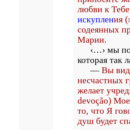
любви к Тебе
искуплен
ия (
содеянных п
Марии.
‹…›
мы по
которая так л
—
Вы вид
несчастных г
желает учред
devoção) Мо
то, что Я гов
душ будет сп