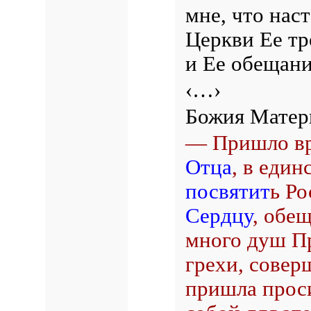
мне, что нас
Церкви Ее т
и Ее обещани
‹…›
Божия Матерь
— Пришло вр
Отца
, в един
посвятит
ь Р
Сердцу
, обещ
много душ Пр
грехи, совер
пришла прос