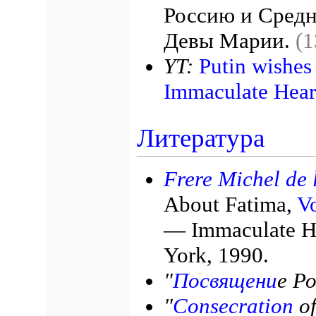
Россию и Сре
Девы Марии.
(1
YT:
Putin wishes 
Immaculate Hear
Литература
Frere Michel de l
About Fatima,
Vo
— Immaculate He
York, 1990.
"
Посвящени
е Р
"
Consecration
of