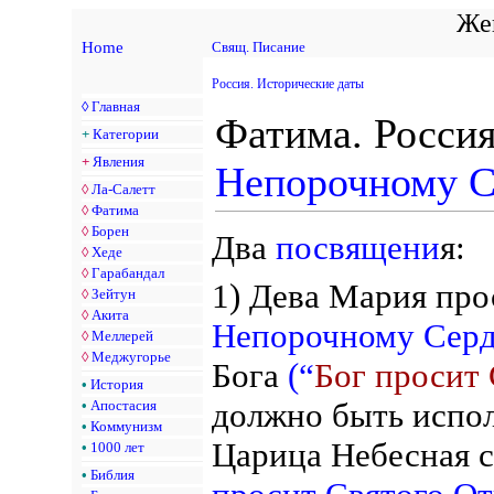
Жен
Home
Свящ. Писание
Россия. Исторические даты
◊
Главная
Фатима. Росси
+
Категории
+
Явления
Непорочному С
◊
Ла-Салетт
◊
Фатима
◊
Борен
Два
посвящени
я:
◊
Хеде
◊
Гарабандал
1) Дева Мария пр
◊
Зейтун
◊
Акита
Непорочному Сер
◊
Меллерей
◊
Меджугорье
Бога
(“
Бог просит
•
История
должно быть испол
•
Апостасия
•
Коммунизм
Царица Небесная 
•
1000 лет
•
Библия