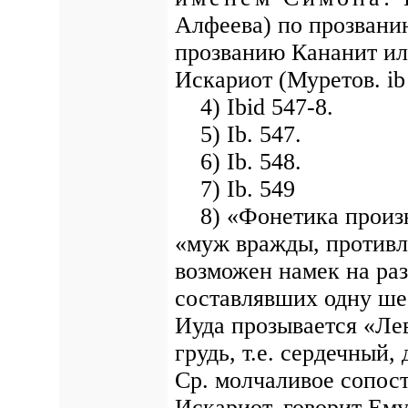
Алфеева) по прозвани
прозванию Кананит ил
Искариот (Муретов. ib
4) Ibid 547-8.
5) Ib. 547.
6) Ib. 548.
7) Ib. 549
8) «Фонетика произно
«муж вражды, противл
возможен намек на раз
составлявших одну шес
Иуда прозывается «Лев
грудь, т.е. сердечный
Ср. молчаливое сопос
Искариот, говорит Ему