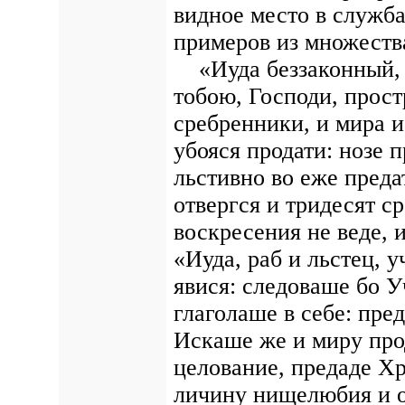
видное место в служб
примеров из множеств
«Иуда беззаконный, о
тобою, Господи, прост
сребренники, и мира и
убояся продати: нозе
льстивно во еже преда
отвергся и тридесят с
воскресения не веде, и
«Иуда, раб и льстец, у
явися: следоваше бо У
глаголаше в себе: пре
Искаше же и миру про
целование, предаде Хр
личину нищелюбия и о