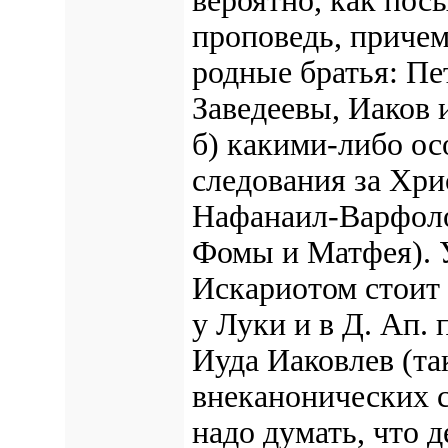
вероятно, как пос
проповедь, причем
родные братья: Пе
Заведеевы, Иаков
б) какими-либо о
следования за Хри
Нафанаил-Варфоло
Фомы и Матфея). У
Искариотом стоит
у Луки и в Д. Ап.
Иуда Иаковлев (та
внеканонических с
надо думать, что 