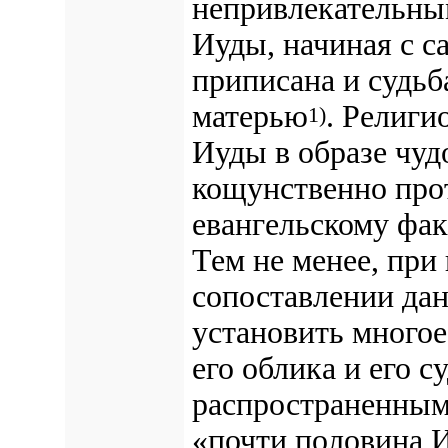
непривлекательны
Иуды, начиная с с
приписана и судьб
матерью
. Религи
1)
Иуды в образе чуд
кощунственно про
евангельскому фак
Тем не менее, при
сопоставлении да
установить многое
его облика и его с
распространенным
«почти половина И