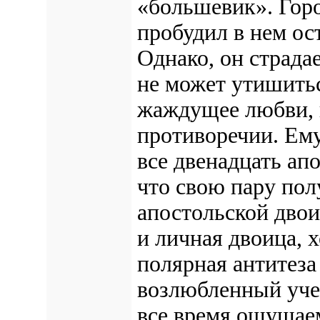
«большевик». Горо
пробудил в нем о
Однако, он страда
не может утишитьс
жаждущее любви, и
противоречии. Ему
все двенадцать ап
что свою пару пол
апостольской двои
и личная двоица, х
полярная антитеза
возлюбленный уче
все время ощущаем