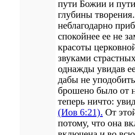
пути Божии и пути
глубины творения. 
неблагодарно приб
спокойнее ее не з
красоты церковной
звуками страстных
однажды увидав ее
дабы не уподобить
брошено было от н
теперь ничто: уви
(Иов 6:21).
От этой
потому, что она в
включена и во вс