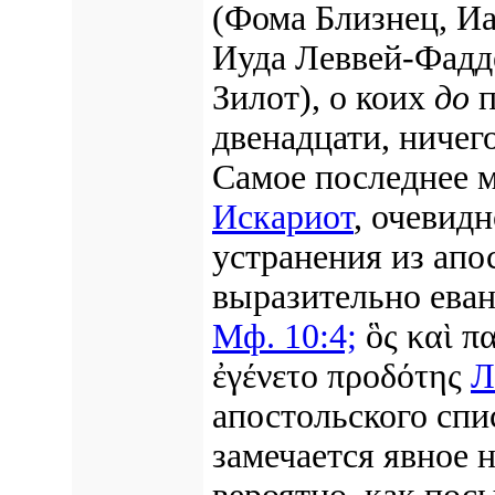
(Фома Близнец, Иа
Иуда Леввей-Фадд
Зилот), о коих
до
п
двенадцати, ничег
Самое последнее м
Искариот
, очевидн
устранения из апо
выразительно ева
Мф. 10:4;
ὃς καὶ π
ἐγένετο προδότης
Л
апостольского спи
замечается явное 