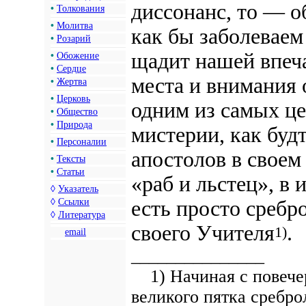
диссонанс, то — о
•
Толкования
•
Молитва
как бы заболеваем
•
Розарий
щадит нашей впеча
•
Обожение
•
Сердце
места и внимания 
•
Жертва
•
Церковь
одним из самых це
•
Общество
•
Природа
мистерии, как буд
•
Персоналии
апостолов в своем
•
Тексты
•
Статьи
«раб и льстец», в
◊
Указатель
есть просто сребр
◊
Ссылки
◊
Литература
своего Учителя
.
1)
email
_______________
1) Начиная с повечер
великого пятка сребр