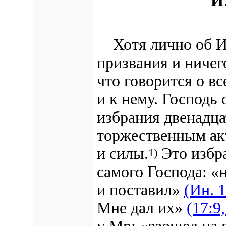
И
Хотя лично об Иу
призвания и ничего
что говорится о в
и к нему. Господь
избрания двенадца
торжественным ак
и силы.
Это избр
1)
самого Господа: «
и поставил»
(Ин. 1
Мне дал их»
(17:9,