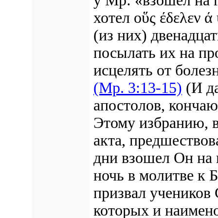
у Мр: «взошел на г
хотел
οὕς έδελεν ά
(из них) двенадца
посылать их на пр
исцелять от болез
(Мр. 3:13-15)
(И д
апостолов, конча
Этому избранию, в
акта, предшествов
дни взошел Он на 
ночь в молитве к Б
призвал учеников 
которых и наимен