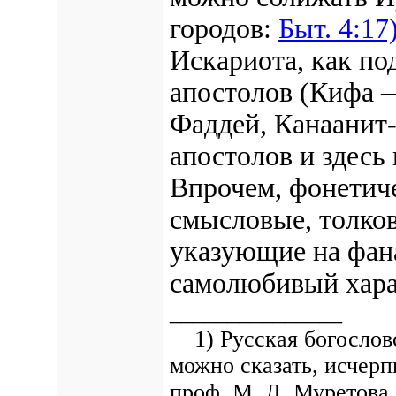
городов:
Быт. 4:17)
Искариота, как по
апостолов (Кифа —
Фаддей, Канаанит-
апостолов и здесь
Впрочем, фонетич
смысловые, толко
указующие на фан
самолюбивый харак
_______________
1) Русская богословс
можно сказать, исчер
проф. М. Д. Муретова И