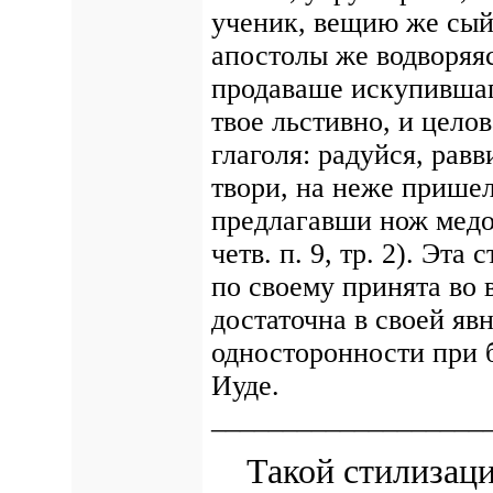
ученик, вещию же сый 
апостолы же водворяя
продаваше искупившаго
твое льстивно, и целов
глаголя: радуйся, рав
твори, на неже пришел
предлагавши нож медо
четв. п. 9, тр. 2). Эт
по своему принята во 
достаточна в своей яв
односторонности при 
Иуде.
___________________
Такой стилизацие