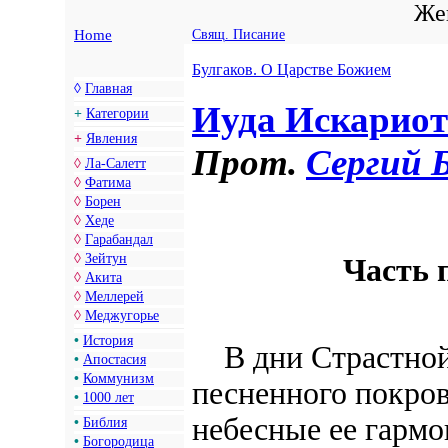
Жен
Home
Свящ. Писание
Булгаков. О Царстве Божием
◊
Главная
Иуда Искариот
+
Категории
+
Явления
Прот.
Сергий 
◊
Ла-Салетт
◊
Фатима
◊
Борен
◊
Хеде
◊
Гарабандал
◊
Зейтун
Часть 
◊
Акита
◊
Меллерей
◊
Меджугорье
•
История
В дни Страстной 
•
Апостасия
•
Коммунизм
песненного покров
•
1000 лет
небесные ее гармо
•
Библия
•
Богородица