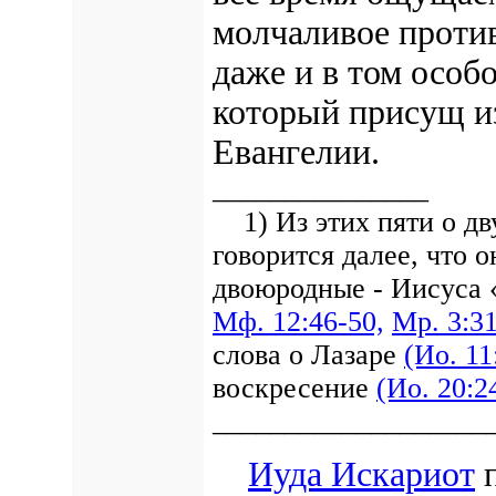
молчаливое проти
даже и в том особ
который присущ 
Евангелии.
_______________
1) Из этих пяти о дву
говорится далее, что о
двоюродные - Иисуса 
Mф. 12:46-50,
Мр. 3:3
слова о Лазаре
(Иο. 11
воскресение
(Иο. 20:2
___________________
Иуда Искариот
п