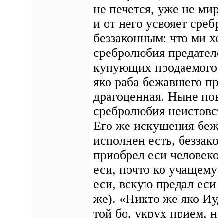
не печется, уже не ми
и от него усвояет среб
беззаконным: что ми х
сребролюбия предателе
купующих продаемого ц
яко раба бежавшего п
драгоценная. Ныне по
сребролюбия неистовст
Его же искушения беж
исполнен есть, беззак
приобрел еси человек
еси, почто ко учащем
еси, вскую предал еси
же). «Никто же яко Иу
той бо, укрух прием, 