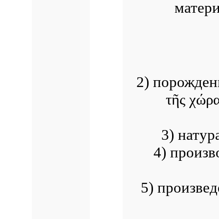
матери
2) порождени
τῆς χώρ
3) натур
4) произв
5) произвед