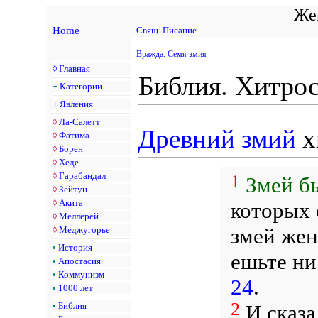
Жен
Home
Свящ. Писание
Вражда. Семя змия
◊
Главная
Библия. Хитро
+
Категории
+
Явления
◊
Ла-Салетт
Древний змий
х
◊
Фатима
◊
Борен
◊
Хеде
◊
Гарабандал
1
Змей бы
◊
Зейтун
◊
Акита
которых 
◊
Меллерей
змей жен
◊
Меджугорье
•
История
ешьте ни
•
Апостасия
•
Коммунизм
24
.
•
1000 лет
2
И сказа
•
Библия