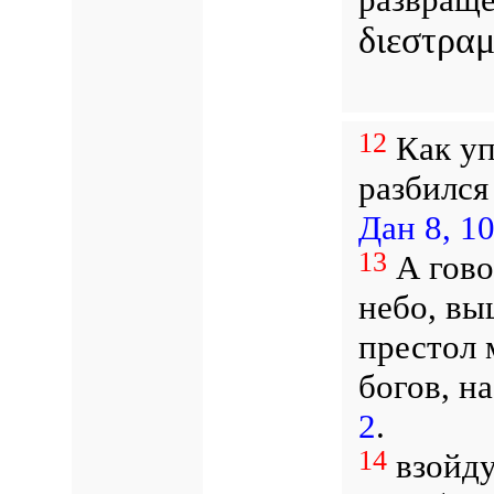
διεστρα
12
Как уп
разбился
Дан 8, 1
13
А гово
небо, вы
престол 
богов, н
2
.
14
взойду