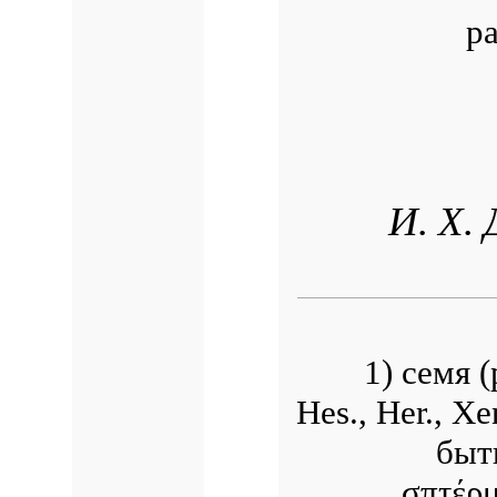
р
И. Х.
1) семя 
Hes., Her., Xe
быть
σπτέρμ