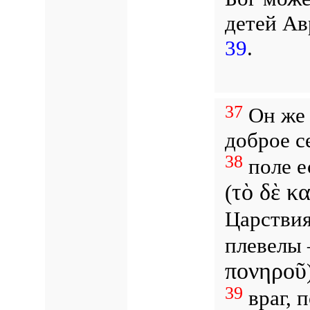
детей Ав
39
.
37
Он же 
доброе с
38
поле е
τὸ δὲ κ
(
Царствия
плевелы 
πονηροῦ
39
враг, 