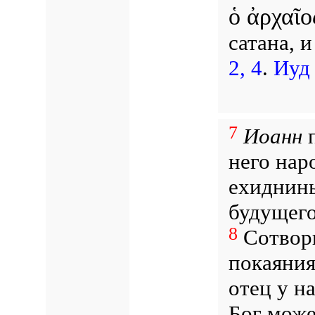
ὁ ἀρχαῖο
сатана, и
2, 4
.
Иуд 
7
Иоанн
п
него нар
ехиднины
будущего
8
Сотвори
покаяния
отец у н
Бог може