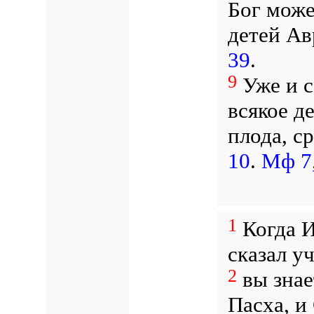
Бог може
детей Ав
39
.
9
Уже и с
всякое д
плода, с
10
.
Мф 7,
1
Когда И
сказал у
2
вы знает
Пасха, и