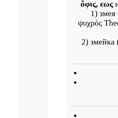
ὄφις, εως
1) змея
ψυχρός Theo
2) змейка