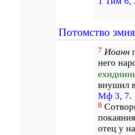
1 Тим 6, 
Потомство зми
7
Иоанн
п
него нар
ехиднин
внушил в
Мф 3, 7
.
8
Сотвори
покаяния
отец у н