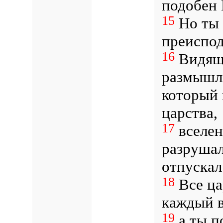
подобен
15
Но ты 
преиспо
16
Видящи
размышля
который 
царства,
17
вселен
разрушал
отпускал
18
Все ца
каждый в
19
а ты п