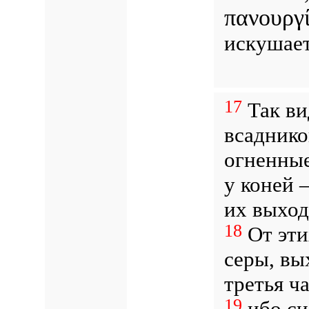
πανουργ
искушае
17
Так ви
всаднико
огненные
у коней 
их выход
18
От этих
серы, вы
третья ч
19
ибо си