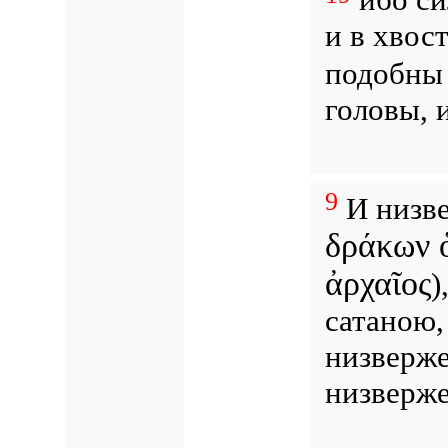
и в хвос
подобны 
головы, 
9
И низве
δράκων 
ἀρχαῖος
)
сатаною
низверже
низверж