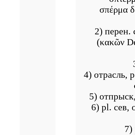
σπέρμα δ
2) перен.
(κακῶν De
4) отрасль, 
5) отпрыск,
6) pl. сев
7)