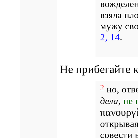
вожделен
взяла пло
мужу сво
2, 14
.
Не прибегайте 
2
но, отв
дела,
не 
πανουργ
открывая
совести 