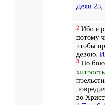
Деян 23,
2
Ибо я р
потому ч
чтобы пр
девою.
И
3
Но боюс
хитрост
прельсти
повреди
во Христ