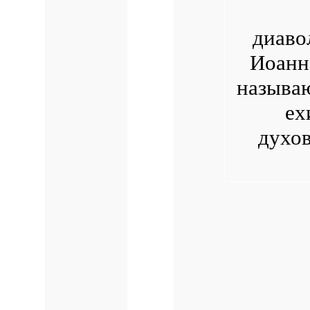
диаво
Иоанн
называ
ех
духо