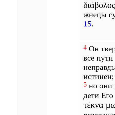
διάβολος
жнецы с
15
.
4
Он твер
все пути
неправды
истинен
5
но они 
дети Его
τέκνα μ
развраще