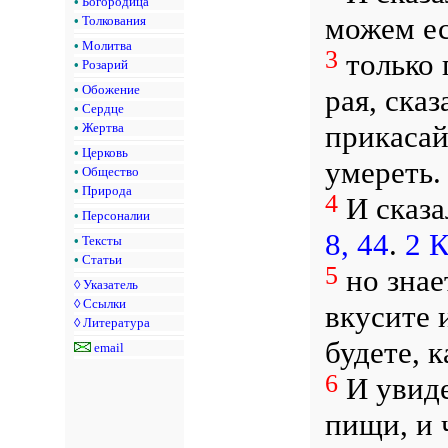
•
Богородица
можем ес
•
Толкования
•
Молитва
3
только 
•
Розарий
•
Обожение
рая, сказ
•
Сердце
прикасай
•
Жертва
•
Церковь
умереть.
•
Общество
•
Природа
4
И сказа
•
Персоналии
8, 44
.
2 К
•
Тексты
•
Статьи
5
но знает
◊
Указатель
◊
Ссылки
вкусите 
◊
Литература
будете, 
email
6
И увиде
пищи, и 