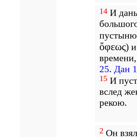
14
И даны
большого
пустыню 
ὄφεως
) 
времени,
25
.
Дан 1
15
И пуст
вслед же
рекою.
2
Он взял