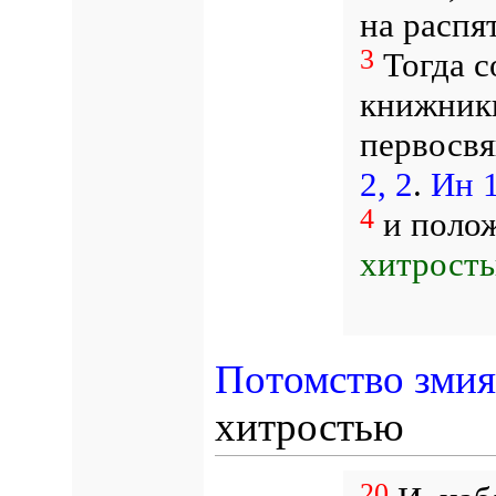
на распя
3
Тогда с
книжники
первосв
2, 2
.
Ин 1
4
и полож
хитрость
Потомство зми
хитростью
20