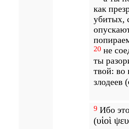
как през
убитых, 
опускают
попирае
20
не сое
ты разор
твой: во
злодеев (
9
Ибо это
υἱοὶ ψευ
(