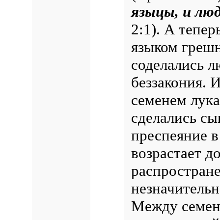
языцы, и л
2:1). А тепер
языком греш
соделались 
беззакония. 
семенем лука
сделались сы
преспеяние в
возрастает до
распростране
незначительн
Между семене