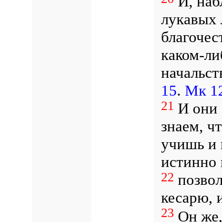
И, наб
лукавых 
благочес
каком-ли
начальст
15
.
Мк 12
21
И они 
знаем, ч
учишь и 
истинно
22
позвол
кесарю, 
23
Он же,