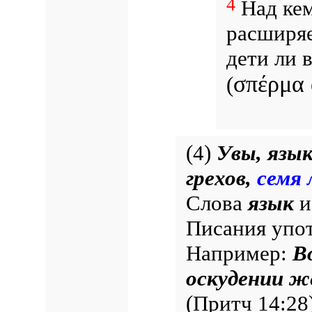
4
Над кем
расширяе
дети ли 
σπέρμα
(
(4)
Увы, язы
грехов,
семя 
Слова
язык
Писания упот
Например:
В
оскудении ж
(Притч 14:28