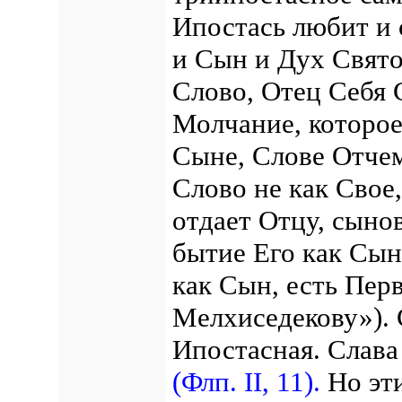
Ипостась любит и 
и Сын и Дух Свято
Слово, Отец Себя 
Молчание, которое
Сыне, Слове Отчем
Слово не как Свое
отдает Отцу, сыно
бытие Его как Сын
как Сын, есть Пер
Мелхиседекову»). 
Ипостасная. Слава
(Флп. II, 11).
Но эти