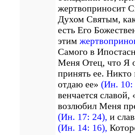
жертвоприносит С
Духом Святым, ка
есть Его Божестве
этим
жертвоприн
Самого в Ипостас
Меня Отец, что Я 
принять ее. Никто
отдаю ее»
(Ин. 10:
венчается славой,
возлюбил Меня пр
(Ин. 17: 24),
и слав
(Ин. 14: 16),
Которо