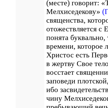
(месте) говорит: 
Мелхиседекову»
(
священства, которо
отожествляется с 
понята буквально,
времени, которое 
Христос есть Пер
в жертву Свое тел
восстает священни
заповеди плотской
ибо засвидетельст
чину Мелхиседек
пребывающий вечн