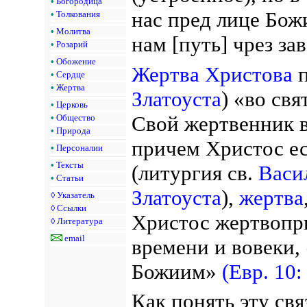
•
Богородица
нас пред лице Бо
•
Толкования
•
Молитва
нам [путь] чрез зав
•
Розарий
•
Обожение
Жертва Христова
п
•
Сердце
•
Жертва
Златоуста
) «во св
•
Церковь
Свой жертвенник в
•
Общество
•
Природа
причем Христос е
•
Персоналии
•
Тексты
(литургия св.
Васи
•
Статьи
Златоуста
),
жертва
◊
Указатель
◊
Ссылки
Христос жертвопри
◊
Литература
email
времени и вовеки,
Божиим»
(Евр. 10:
Как понять эту св