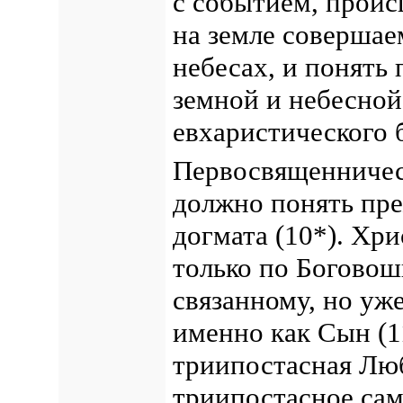
с событием, проис
на земле совершае
небесах, и понять 
земной и небесной 
евхаристического 
Первосвященничес
должно понять пре
догмата (10*). Хр
только по Богово
связанному, но уже
именно как Сын (1
триипостасная Люб
триипостасное сам