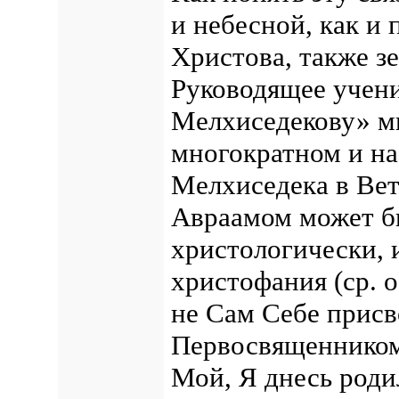
и небесной, как и
Христова, также зе
Руководящее учени
Мелхиседекову» м
многократном и н
Мелхиседека в Ветх
Авраамом может б
христологически, 
христофания (ср. 
не Сам Себе присв
Первосвященником,
Мой, Я днесь роди