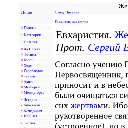
Жен
Home
Свящ. Писание
Евхаристия как жертва
◊
Главная
Евхаристия.
Же
+
Категории
+
Явления
Прот.
Сергий 
◊
Ла-Салетт
◊
Фатима
◊
Борен
Согласно учению П
◊
Хеде
◊
Гарабандал
Первосвященник, п
◊
Зейтун
◊
Акита
приносит и в неб
◊
Меллерей
были очищаться с
◊
Меджугорье
•
История
сих
жертва
ми. Ибо
•
Апостасия
•
Коммунизм
рукотворенное свя
•
1000 лет
•
Библия
(устроенное), но в