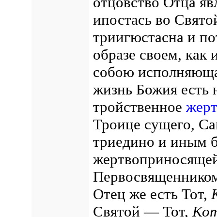
отцовство Отца яв
ипостась во Свято
триигюстасна и по
образе своем, как 
собою исполняющая
жизнь Божия есть 
тройственное
жер
Троице сущего, Са
триедино и иным б
жертвоприносящей
Первосвященником
Отец же есть Тот,
Святой — Тот,
Ко