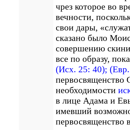
чрез которое во в
вечности, посколь
свои дары, «служат
сказано было Моис
совершению скинии
все по образу, пок
(Исх. 25: 40);
(Евр.
первосвященство 
необходимости
ис
в лице Адама и Ев
имевший возможнос
первосвященство в