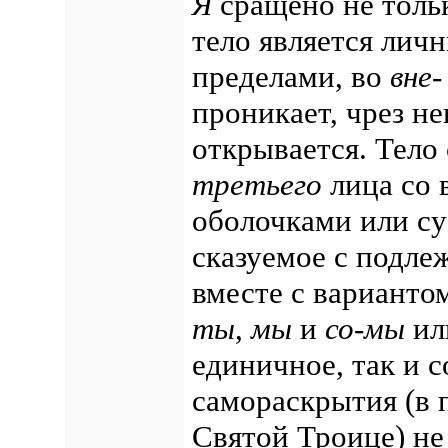
Я
сращено не толь
тело является ли
пределами, во
вне-
проникает, чрез не
открывается. Тело
третьего
лица со 
оболочками или су
сказуемое с подле
вместе с варианто
ты
,
мы
и
со-мы
и
единичное, так и 
самораскрытия (в 
Святой Троице) не