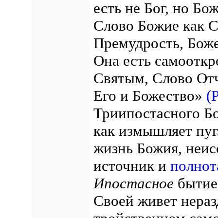
есть не Бог, но Бо
Слово Божие как С
Премудрость, Боже
Она есть самоотк
Святым, Слово Отч
Его и Божество»
(
Триипостасного Бо
как измышляет пуг
жизнь Божия, неи
источник и
полнот
Ипостасное
бытие 
Своей живет нераз