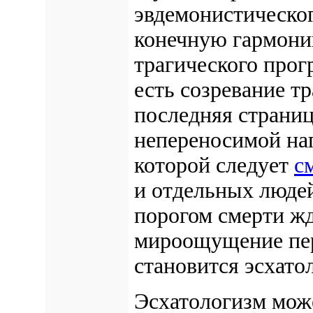
эвдемонистическог
конечную гармонию
трагического прог
есть созревание тр
последняя страниц
непереносимой нап
которой следует
с
и отдельных людей
порогом смерти жд
мироощущение пер
становится эсхато
Эсхатологизм може