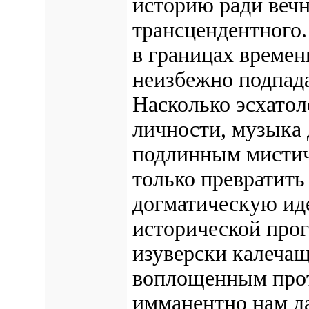
историю ради вечн
трансцендентного.
в границах времен
неизбежно подпада
Насколько эсхатол
личности, музыка 
подлинным мистич
только превратить
догматическую иде
исторической прог
изуверски калечащ
воплощенным прот
имманентно нам да