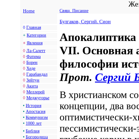
Жен
Home
Свящ. Писание
Булгаков, Сергий. Сион
◊
Главная
Апокалиптика 
+
Категории
+
Явления
VII. Основная
◊
Ла-Салетт
◊
Фатима
философии ис
◊
Борен
◊
Хеде
Прот.
Сергий 
◊
Гарабандал
◊
Зейтун
◊
Акита
В христианском с
◊
Меллерей
◊
Меджугорье
концепции, два во
•
История
•
Апостасия
оптимистически-х
•
Коммунизм
•
1000 лет
пессимистически-
•
Библия
•
Богородица