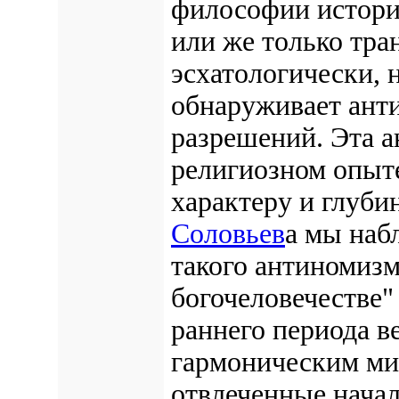
философии истори
или же только тра
эсхатологически, 
обнаруживает ант
разрешений. Эта а
религиозном опыте
характеру и глуби
Соловьев
а мы наб
такого антиномизм
богочеловечестве"
раннего периода в
гармоническим ми
отвлеченные нача