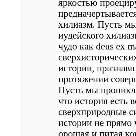
яркостью проециру
предначертывается
хилиазм. Пусть м
иудейского хилиаз
чудо как deus ex m
сверхисторических
истории, признавш
протяжении совер
Пусть мы проникл
что история есть 
сверхприродные 
истории не прямо 
орошая и питая ко