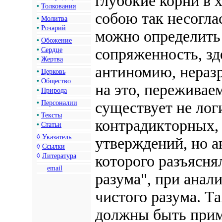
глубокие корни в 
•
Толкования
собою так несогл
•
Молитва
•
Розарий
можно определить
•
Обожение
сопряженность, з
•
Сердце
•
Жертва
антиномию, нераз
•
Церковь
•
Общество
на это, пережива
•
Природа
•
Персоналии
существует не лог
•
Тексты
контрадикторных,
•
Статьи
◊
Указатель
утверждений, но 
◊
Ссылки
◊
Литература
которого разъясня
email
разума", при анал
чистого разума. Т
должны быть прим