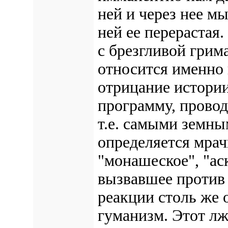
ней и через нее м
ней ее перерастая
с брезгливой грим
относится именно
отрицание истории
программу, прово
т.е. самыми земны
определяется мрач
"монашеское", "ас
вызвавшее против 
реакции столь же
гуманизм. Этот лж