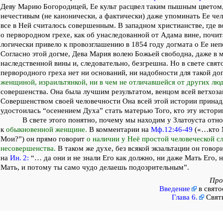
Деву Марию Богородицей, Ее культ расцвел таким пышным цветом,
нечестивым (не канонически, а фактически) даже упоминать Ее чел
все в Ней считалось совершенным. В западном христианстве, где 
о первородном грехе, как об унаследованной от Адама вине, почи
логически привело к провозглашению в 1854 году догмата о Ее не
Согласно этой догме, Дева Мария волею Божьей свободна, даже в м
наследственной вины и, следовательно, безгрешна. Но в свете свя
первородного греха нет ни оснований, ни надобности для такой д
женщиной, израильтянкой, ни в чем не отличавшейся от других люд
совершенства. Она была лучшим результатом, венцом всей ветхоза
Совершенством своей человечности Она всей этой истории принад
удостоилась “осенением Духа” стать матерью Того, кто эту истори
В свете этого понятно, почему мы находим у Златоуста отн
к
обыкновенной женщине.
В комментарии на
Мф.12:46-49
(«…кто М
Мои?”) он прямо говорит
о наличии у Неё простой человеческой с
несовершенства.
В таком же духе, без всякой экзальтации он говор
на
Ин. 2:
“… да они и не знали Его как должно, ни даже Мать Его,
Мать, и потому ты само чудо делаешь подозрительным”.
Пр
Введение
в свято
Глава 6.
Свят