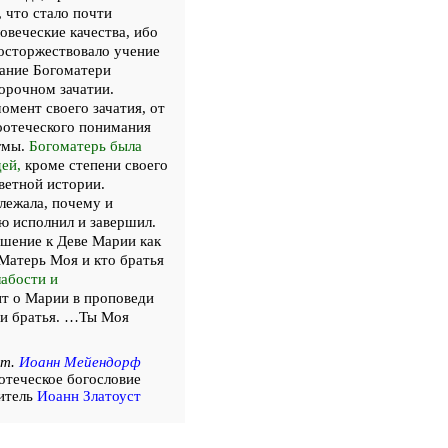
 что стало почти
овеческие качества, ибо
восторжествовало учение
тание Богоматери
порочном зачатии.
омент своего зачатия, от
тоотеческого понимания
огмы.
Богоматерь была
ей,
кроме степени своего
ветной истории.
лежала, почему и
ю исполнил и завершил.
ошение к Деве Марии как
атерь Моя и кто братья
лабости и
ит о Марии в проповеди
 ни братья. …Ты Моя
от.
Иоанн Мейендорф
отеческое богословие
итель
Иоанн Златоуст