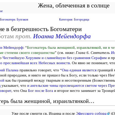
Жена, облеченная в солнце
ие
Богоматери. Булгаков
Категория: Богородица
е в безгрешность Богоматери
ботам
прот.
Иоанна Мейендорфа
н Мейендорф
: “
Богоматерь была женщиной, израильтянкой, ни в ч
ме степени своего совершенства
” (см. ниже:
Глава 6. Святитель
Ио
ро
Честнейшую Херувим и славнейшую без сравнения Серафим
и п
о преславнейшая всех Небесных воинств
. Он явно не понимает, что
рий Палама
правильно говорит, что “
Она единая является
границей 
ной природами, и никто не пришел бы к Богу, если только чрез Нее”
ной
как бы границей между тварным и несотворенным (Божественны
ц
указывает, что
и ангельские чины просвещаются светом через Пре
оворит,
что Она
Бог после Бога
и второе место занимает за Троицей
терь была женщиной, израильтянкой…
Уже после смерти св. Иоанна и после
Эфесского собора
43