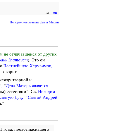
ru
en
Непорочное зачатие Девы Марии
ем не отличавшейся от других
анн Златоуст
). Это он
ро
Честнейшую Херувимов,
 говорит.
между тварной и
; “
Дева-Матерь является
м) естеством”. Св.
Никодим
святую Деву.
“
Святой Андрей
.”
1 года, провозгласившего