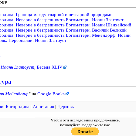
кже
родица. Граница между тварной и нетварной природами
родица. Неверие в безгрешность Богоматери. Иоанн Златоуст
родица. Неверие в безгрешность Богоматери. Иоанн Шанхайский
родица. Неверие в безгрешность Богоматери. Василий Великий
родица. Неверие в безгрешность Богоматери. Мейендорф, Иоанн
овь. Персоналии. Иоанн Златоуст
и
.
Иоанн Златоуст
,
Беседа XLIV
тура
нн Мейендорф
"
на
Google Books
ии
:
Богородица
|
Апостасия
|
Церковь
Чтобы эти исследования продолжались,
пожалуйста, поддержите нас.