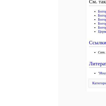
См. та
Бого
Бого
Бого
Бого
Бого
Церк
Ссылк
Свт
Литера
"
Иоа
Категор