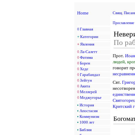
Home
Свящ. Писан
Прославление 
◊
Главная
Невери
+
Категории
По ра
+
Явления
◊
Ла-Салетт
Прот.
Иоан
◊
Фатима
людей, кро
◊
Борен
говорит п
◊
Хеде
несравненн
◊
Гарабандал
◊
Зейтун
Свт.
Григо
◊
Акита
несотворен
◊
Меллерей
единствен
◊
Меджугорье
Святогоре
•
История
Критский г
•
Апостасия
•
Коммунизм
Богома
•
1000 лет
•
Библия