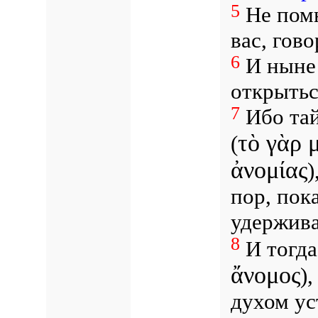
5
Не помн
вас, гово
6
И ныне 
открытьс
7
Ибо тай
τὸ γὰρ 
(
ἀνομίας
)
пор, пока
удержив
8
И тогда
ἄνομος
)
духом ус