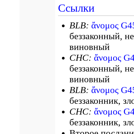
Ссылки
BLB:
ἄνομος G4
беззаконный, н
виновный
СНС:
ἄνομος G
беззаконный, н
виновный
BLB:
ἄνομος G4
беззаконник, зл
СНС:
ἄνομος G
беззаконник, зл
Второе послани