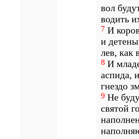
вол буду
водить и
7
И коров
и детены
лев, как 
8
И младе
аспида, 
гнездо з
9
Не буду
святой г
наполнен
наполня