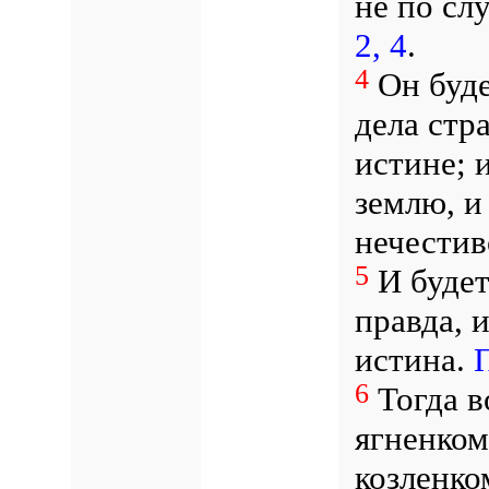
не по сл
2, 4
.
4
Он буде
дела стр
истине; 
землю, 
нечести
5
И будет
правда, 
истина.
П
6
Тогда в
ягненком
козленко