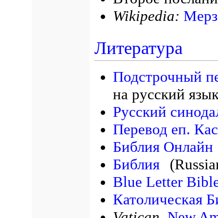
Wikipedia:
Мерз
Литература
Подстрочный п
на русский язы
Русский синода
Перевод еп. Ка
Библия Онлайн
Библия
(Russia
Blue Letter Bibl
Католическая Б
Vatican.
New Ame