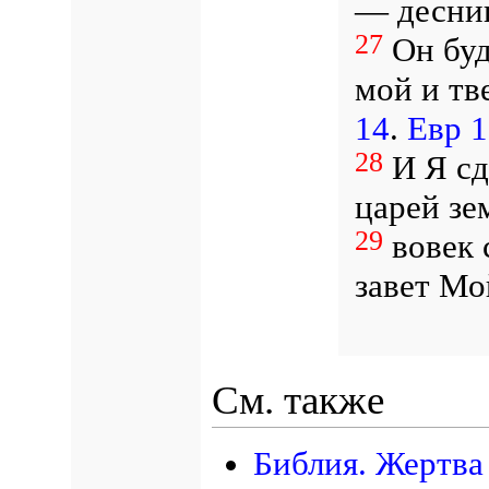
— десни
27
Он буд
мой и тв
14
.
Евр 1
28
И Я сд
царей зе
29
вовек 
завет Мо
См. также
Библия. Жертва