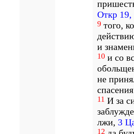
пришест
Откр 19,
9
того, к
действию
и знамен
10
и со в
обольщен
не приня
спасения
11
И за с
заблужде
лжи,
3 Ц
12
да буд