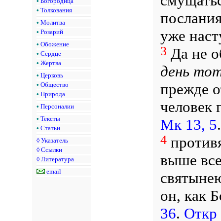
смущатьс
•
Богородица
•
Толкования
послания
•
Молитва
уже наст
•
Розарий
•
Обожение
3
Да не о
•
Сердце
•
Жертва
день
то
•
Церковь
прежде о
•
Общество
•
Природа
человек 
•
Персоналии
•
Тексты
Мк 13, 5
•
Статьи
4
против
◊
Указатель
◊
Ссылки
выше все
◊
Литература
email
святынею
он, как Б
36
.
Откр 