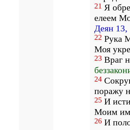
21
Я обре
елеем Мо
Деян 13,
22
Рука М
Моя укре
23
Враг н
беззакон
24
Сокруш
поражу н
25
И исти
Моим име
26
И поло