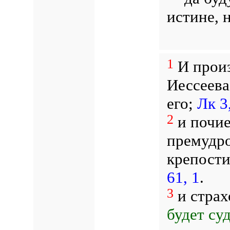
истине, 
1
И произ
Иессеева
его;
Лк 3
2
и почие
премудро
крепости
61, 1
.
3
и страх
будет су