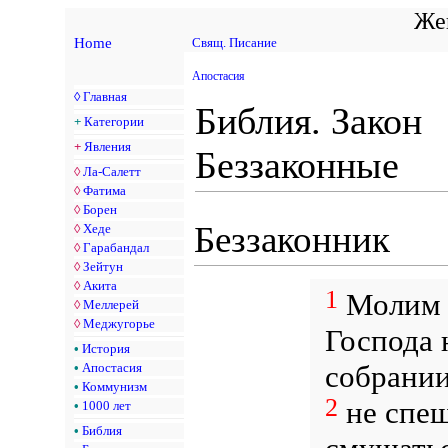
Жен
Home
Свящ. Писание
Апостасия
◊
Главная
Библия. Закон
+
Категории
+
Явления
Беззаконные
◊
Ла-Салетт
◊
Фатима
◊
Борен
Беззаконник
◊
Хеде
◊
Гарабандал
◊
Зейтун
◊
Акита
1
Молим в
◊
Меллерей
◊
Меджугорье
Господа 
•
История
собрании
•
Апостасия
•
Коммунизм
2
не спеш
•
1000 лет
•
Библия