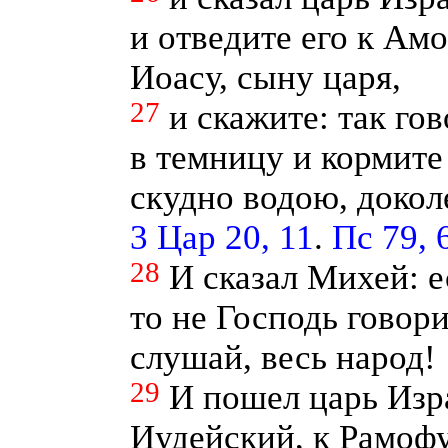
и отведите его к Ам
Иоасу, сыну царя,
27
и скажите: так гов
в темницу и кормите
скудно водою, докол
3 Цар 20, 11
.
Пс 79, 
28
И сказал Михей: е
то не Господь говори
слушай, весь народ!
29
И пошел царь Изр
Иудейский, к Рамоф