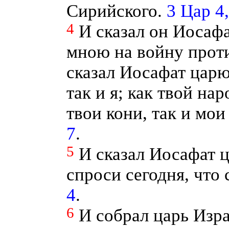
Сирийского.
3 Цар 4,
4
И сказал он Иосафа
мною на войну прот
сказал Иосафат царю
так и я; как твой нар
твои кони, так и мои
7
.
5
И сказал Иосафат 
спроси сегодня, что
4
.
6
И собрал царь Изр