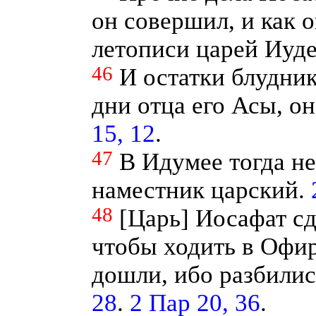
он совершил, и как о
летописи царей Иуд
46
И остатки блудник
дни отца его Асы, он
15, 12
.
47
В Идумее тогда н
наместник царский.
48
[Царь] Иосафат сд
чтобы ходить в Офир
дошли, ибо разбилис
28
.
2 Пар 20, 36
.