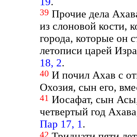
19
.
39
Прочие дела Ахава
из слоновой кости, к
города, которые он 
летописи царей Изр
18, 2
.
40
И почил Ахав с о
Охозия, сын его, вме
41
Иосафат, сын Асы
четвертый год Ахава
Пар 17, 1
.
42
Тридцати пяти лет