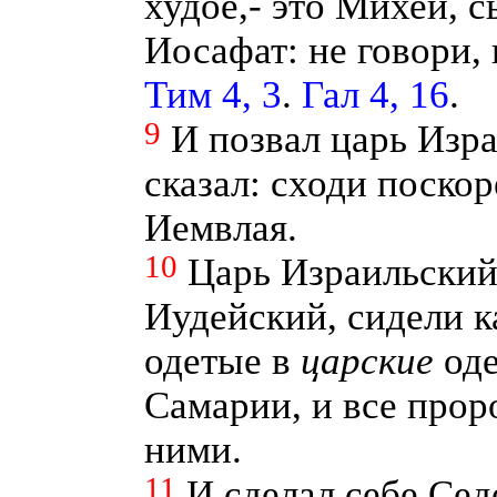
худое,- это Михей, с
Иосафат: не говори, 
Тим 4, 3
.
Гал 4, 16
.
9
И позвал царь Изр
сказал: сходи поско
Иемвлая.
10
Царь Израильский
Иудейский, сидели к
одетые в
царские
оде
Самарии, и все прор
ними.
11
И сделал себе Сед