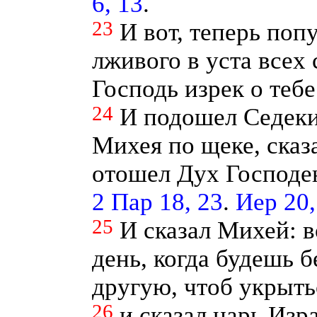
6, 13
.
23
И вот, теперь поп
лживого в уста всех 
Господь изрек о теб
24
И подошел Седеки
Михея по щеке, сказа
отошел Дух Господен
2 Пар 18, 23
.
Иер 20,
25
И сказал Михей: 
день, когда будешь б
другую, чтоб укрыть
26
и сказал царь Изр