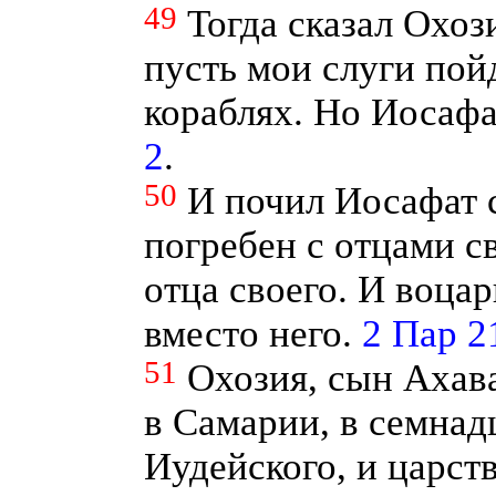
49
Тогда сказал Охоз
пусть мои слуги пой
кораблях. Но Иосафа
2
.
50
И почил Иосафат 
погребен с отцами с
отца своего. И воцар
вместо него.
2 Пар 2
51
Охозия, сын Ахав
в Самарии, в семнад
Иудейского, и царст