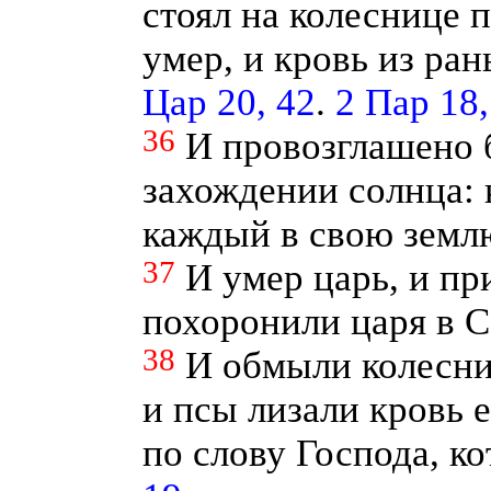
стоял на колеснице 
умер, и кровь из ран
Цар 20, 42
.
2 Пар 18,
36
И провозглашено 
захождении солнца: 
каждый в свою земл
37
И умер царь, и пр
похоронили царя в 
38
И обмыли колесни
и псы лизали кровь 
по слову Господа, к