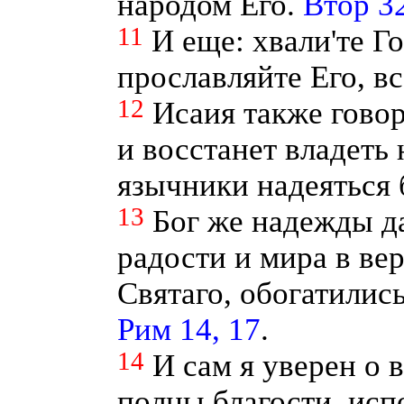
народом Его.
Втор 32
11
И еще: хвали'те Г
прославляйте Его, в
12
Исаия также говор
и восстанет владеть
язычники надеяться 
13
Бог же надежды да
радости и мира в ве
Святаго, обогатили
Рим 14, 17
.
14
И сам я уверен о в
полны благости, исп