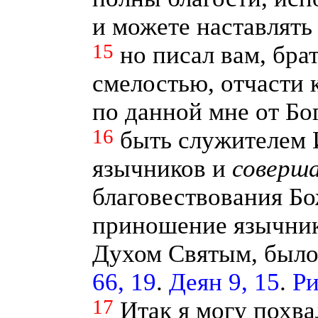
и можете наставлять 
15
но писал вам, бра
смелостью, отчасти 
по данной мне от Бо
16
быть служителем 
язычников и
соверш
благовествования Бо
приношение язычник
Духом Святым, было
66, 19
.
Деян 9, 15
.
Ри
17
Итак я могу похва