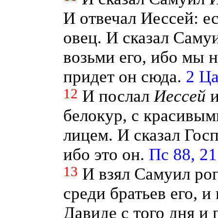
И отвечал Иессей: е
овец. И сказал Саму
возьми его, ибо мы н
придет он сюда.
2 Ца
12
И послал
Иессей
и
белокур, с красивым
лицем. И сказал Госп
ибо это он.
Пс 88, 21
13
И взял Самуил рог
среди братьев его, и
Давиде с того дня и 