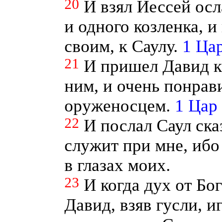
20
И взял Иессей осл
и одного козленка, 
своим, к Саулу.
1 Цар
21
И пришел Давид к
ним, и очень понрави
оруженосцем.
1 Цар 
22
И послал Саул ска
служит при мне, ибо
в глазах моих.
23
И когда дух от Бог
Давид, взяв гусли, и