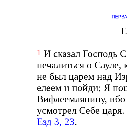
ПЕРВА
Г
1
И сказал Господь 
печалиться о Сауле, 
не был царем над Из
елеем и пойди; Я по
Вифлеемлянину, ибо
усмотрел Себе царя.
Езд 3, 23
.