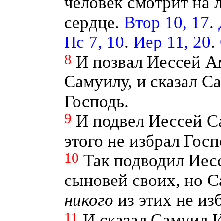
человек смотрит на л
сердце.
Втор 10, 17
.
Пс 7, 10
.
Иер 11, 20
.
8
И позвал Иессей Ам
Самуилу, и сказал Са
Господь.
9
И подвел Иессей С
этого не избрал Гос
10
Так подводил Иес
сыновей своих, но С
никого
из этих не из
11
И сказал Самуил И