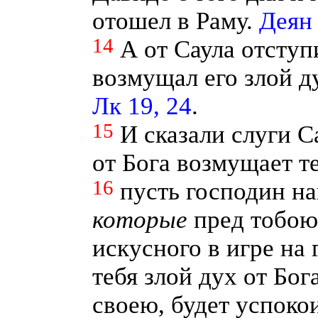
отошел в Раму.
Деян 
14
А от Саула отступ
возмущал его злой д
Лк 19, 24
.
15
И сказали слуги С
от Бога возмущает те
16
пусть господин н
которые
пред тобою,
искусного в игре на 
тебя злой дух от Бог
своею, будет успокои