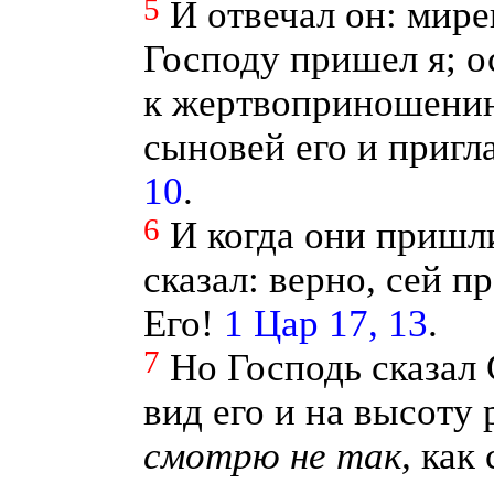
5
И отвечал он: мир
Господу пришел я; о
к жертвоприношению
сыновей его и пригл
10
.
6
И когда они пришли
сказал: верно, сей 
Его!
1 Цар 17, 13
.
7
Но Господь сказал 
вид его и на высоту 
смотрю
не
так,
как 