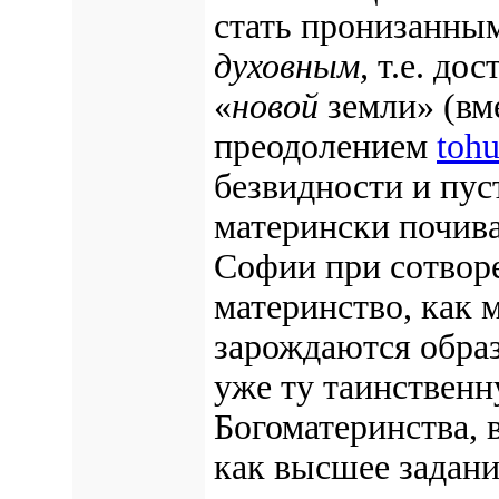
стать пронизанны
духовным,
т.е. дос
«
новой
земли» (вме
преодолением
tohu
безвидности и пус
матерински почив
Софии при сотвор
материнство, как 
зарождаются образ
уже ту таинствен
Богоматеринства, 
как высшее задани