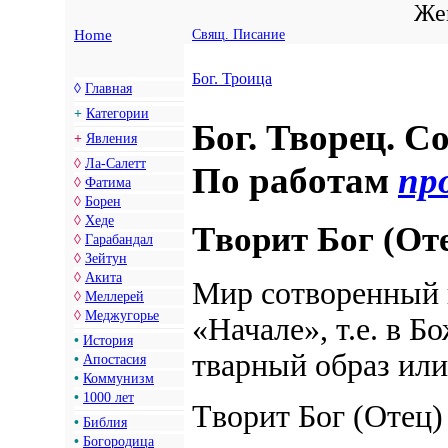
Жен
Home
Свящ. Писание
Бог. Троица
◊
Главная
+
Категории
Бог. Творец. С
+
Явления
◊
Ла-Салетт
По работам
пр
◊
Фатима
◊
Борен
◊
Хеде
Tворит Бог (От
◊
Гарабандал
◊
Зейтун
◊
Акита
Мир сотворенный 
◊
Меллерей
◊
Меджугорье
«Начале», т.е. в Б
•
История
тварный образ или
•
Апостасия
•
Коммунизм
•
1000 лет
Tворит Бог (Отец
•
Библия
•
Богородица