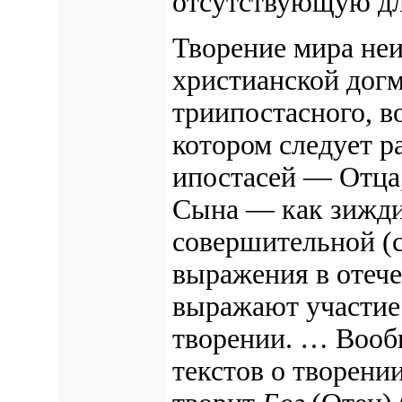
отсутствующую дл
Творение мира не
христианской догм
триипостасного, в
котором следует р
ипостасей — Отца
Сына — как зиждит
совершительной (с
выражения в отеч
выражают участие 
творении. … Вооб
текстов о творени