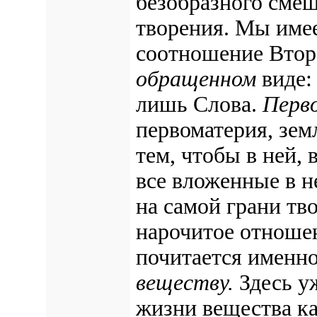
безобразного смеш
творения. Мы имее
соотношение Второ
обращенном
виде:
лишь Слова.
Перв
первоматерия, зем
тем, чтобы в ней,
все вложенные в н
на самой грани тв
нарочитое отношен
почитается именн
веществу.
Здесь у
жизни вещества к