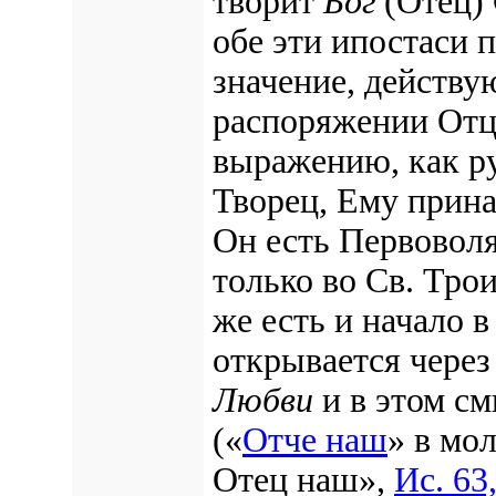
творит
Бог
(Отец) 
обе эти ипостаси 
значение, действую
распоряжении Отца
выражению, как ру
Творец, Ему прина
Он есть Первоволя 
только во Св. Тро
же есть и начало в
открывается через
Любви
и в этом см
(«
Отче наш
» в мо
Отец наш»,
Ис. 63