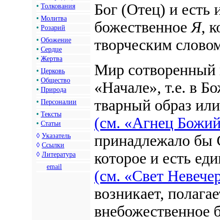
Бог (Отец) и есть
•
Толкования
•
Молитва
божественное
Я
, 
•
Розарий
•
Обожение
творческим слово
•
Сердце
•
Жертва
Мир сотворенный 
•
Церковь
•
Общество
«Начале», т.е. в Б
•
Природа
тварный образ ил
•
Персоналии
•
Тексты
(см. «Агнец Божий
•
Статьи
◊
Указатель
принадлежало бы 
◊
Ссылки
которое и есть еди
◊
Литература
email
(см. «Свет Невече
возникает, полагае
внебожественное 