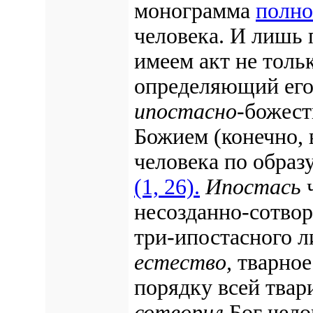
монограмма
полн
человека. И лишь
имеем акт не толь
определяющий его 
ипостасно
-божест
Божием (конечно, 
человека по образ
(1, 26).
Ипостась
ч
несозданно-сотвор
три-ипостасного л
естество,
тварное
порядку всей твар
сотворил
Бог чел