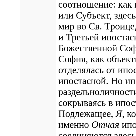
соотношение: как 
или Субъект, здес
мир во Св. Троице,
и Третьей ипостас
Божественной Софи
София, как объект
отделялась от ипо
ипостасной. Но ип
раздельноличности
сокрываясь в ипос
Подлежащее,
Я
, к
именно
Отчая
ипо
соединяются здес