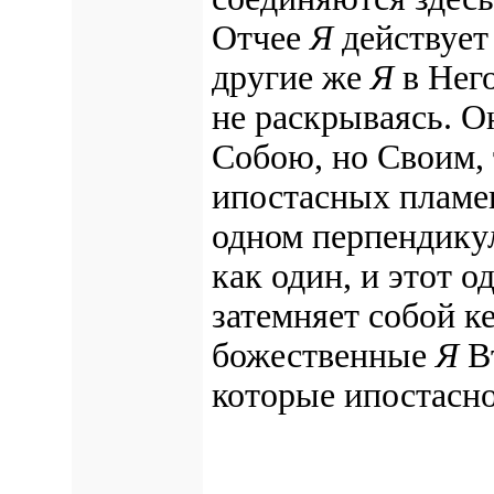
Отчее
Я
действует 
другие же
Я
в Него
не раскрываясь. О
Собою, но Своим, 
ипостасных пламен
одном перпендику
как один, и этот о
затемняет собой 
божественные
Я
Вт
которые ипостасно