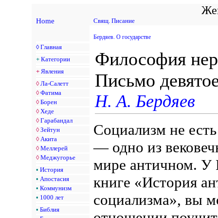
Жен
Home
Свящ. Писание
Бердяев. О государстве
◊
Главная
Философия нер
+
Категории
+
Явления
Письмо девятое
◊
Ла-Салетт
◊
Фатима
Н. А. Бердяев
◊
Борен
◊
Хеде
◊
Гарабандал
Социализм не ест
◊
Зейтун
◊
Акита
— одно из вековеч
◊
Меллерей
◊
Меджугорье
мире античном. У 
•
История
книге «История ан
•
Апостасия
•
Коммунизм
социализма», вы м
•
1000 лет
•
Библия
отношении поучите