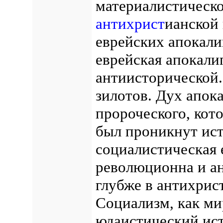
материалистическо
антихрист
ианской
еврейских апокали
еврейская апокал
антиисторической.
зилотов. Дух апок
пророческого, ко
был проникнут ист
социалистическая 
революционна и а
глубже в антихрис
Социализм, как ми
юдаистический ист