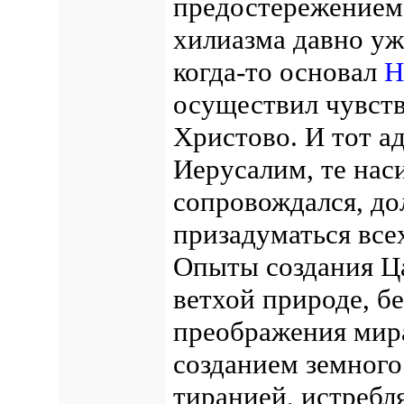
предостережением.
хилиазма давно уж
когда-то основал
Н
осуществил чувств
Христово. И тот а
Иерусалим, те наси
сопровождался, до
призадуматься все
Опыты создания Ца
ветхой природе, б
преображения мира
созданием земного 
тиранией, истребл