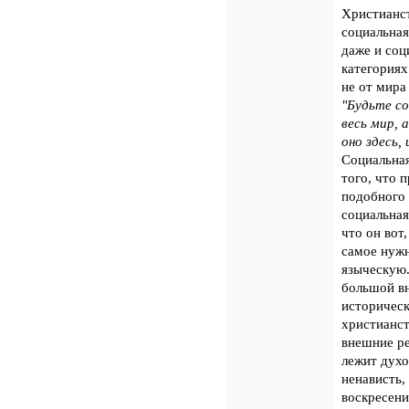
Христианст
социальная
даже и соц
категориях
не от мира
"Будьте со
весь мир,
оно здесь,
Социальная
того, что 
подобного 
социальная
что он вот
самое нужн
языческую.
большой вн
историческ
христианст
внешние ре
лежит духо
ненависть,
воскресени