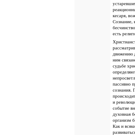
устаревшим
реакционны
кесаря, во
Сознание, 
бесчинство
есть религ
Христианст
рассматрив
движению д
ним связан
судьбе хри
определяю
непросветл
пассивно п
сознания. 
происходит
и революци
событие вн
духовная б
организм б
Как и всяк
развиватьс