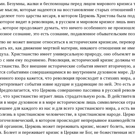
и. Безумны, жалки и беспомощны перед лицом мирового кризиса т
е мысли, которые надеются на восстановление старых отношений
жделеют того царства кесаря, в котором Церковь Христова была по
которое видит в революции, в русском и мировом кризисе лишь вн
, которое продолжает думать, что ничего особенного не произошло,
иозное сознание, это есть сознание, подавленное обывательским по
во не может внешне относиться к историческим кризисам, перево
ать их, как движение мертвой материи, никакого отношения не име
уха. Христианство имеет универсальную природу, оно объемлет вс
о с ним ему подчинено. Революция, исторический кризис должны чт
стианства. Все внешние исторические события имеют вторичную, а
тся событиями совершающимися во внутреннем духовном мире. Дл
енного взора кажется, что революция происходит в стихиях мира, 
ретерпевает события извне идущие и ударяющие по ней. Это есть 
Предполагается, что Церковь совершенно пассивна в русской револю
, что христианство играет лишь страдательную роль. В действител
я в мире духовном и в мире историческом лишь символически отра
ешнее для каждого из нас и для всего христианского мира, а есть 
олезнь в христианском человечестве, в христианском народе. Церко
огочеловеческий, в котором происходит непрерывное взаимодейств
ий организм, Церковь может переживать кризис, может болеть, мож
я. Болеет и переживает кризис в Церкви не Бог, не божественная ис