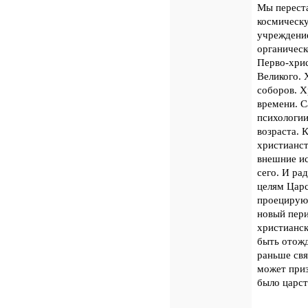
Мы переста
космическу
учреждение
органическ
Перво-хрис
Великого. 
соборов. Х
времени. С
психологии
возраста. 
христианст
внешние и
сего. И ра
целям Царс
проецируют
новый пери
христианск
быть отожд
раньше свя
может приз
было царст