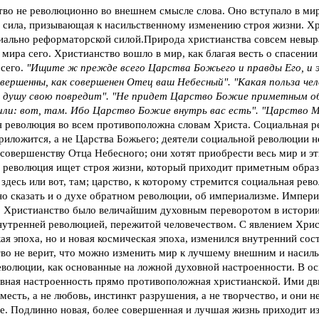
во не революционно во внешнем смысле слова. Оно вступало в ми
 сила, призывающая к насильственному изменению строя жизни. Хр
иально реформаторской силой.Природа христианства совсем невыр
 мира сего. Христианство вошло в мир, как благая весть о спасени
 сего.
"Ищите ж прежде всего Царства Божьего и правды Его, и 
вершенны, как совершенен Отец ваш Небесный". "Какая польза чел
 а душу свою повредит". "Не придет Царство Божие приметным об
 или: вот, там. Ибо Царство Божие внутрь вас есть". "Царство М
 революция во всем противоположна словам Христа. Социальная р
приложится, а не Царства Божьего; деятели социальной революции 
совершенству Отца Небесного; они хотят приобрести весь мир и эт
 революция ищет строя жизни, который приходит приметным образ
, здесь или вот, там; царство, к которому стремится социальная рев
о сказать и о духе обратном революции, об империализме. Импер
 Христианство было величайшим духовным переворотом в истории
утренней революцией, пережитой человечеством. С явлением Христ
ая эпоха, но и новая космическая эпоха, изменился внутренний сост
во не верит, что можно изменить мир к лучшему внешним и насил
волюции, как основанные на ложной духовной настроенности. В о
вная настроенность прямо противоположная христианской. Ими дви
 месть, а не любовь, инстинкт разрушения, а не творчество, и они н
е. Подлинно новая, более совершенная и лучшая жизнь приходит изн