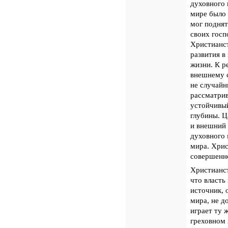
духовного 
мире было 
мог поднят
своих госп
Христианст
развития в
жизни. К р
внешнему с
не случайн
рассматрив
устойчивый
глубины. Ц
и внешний 
духовного 
мира. Хрис
совершенно
Христианст
что власть
источник, 
мира, не д
играет ту 
греховном 