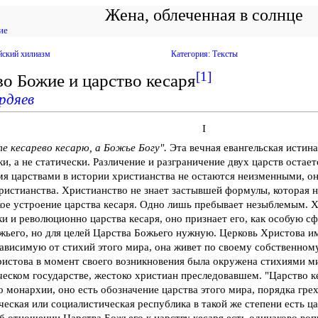
Жена, облеченная в солнце
ие
йский хилиазм
Категория: Тексты
[1]
о Божие и царство кесаря
ердяев
I
 кесарево кесарю, а Божье Богу".
Эта вечная евангельская истин
и, а не статически. Различение и разграничение двух царств остае
я царствами в истории христианства не остаются неизменными, о
ристианства. Христианство не знает застывшей формулы, которая н
ое устроение царства кесаря. Одно лишь пребывает незыблемым. Х
и и революционно царства кесаря, оно признает его, как особую с
жьего, но для целей Царства Божьего нужную. Церковь Христова и
зависимую от стихий этого мира, она живет по своему собственном
истова в момент своего возникновения была окружена стихиями м
ческом государстве, жестоко христиан преследовавшем. "Царство ке
 монархии, оно есть обозначение царства этого мира, порядка гре
еская или социалистическая республика в такой же степени есть ца
б отношении Царства Божьего к царству кесаря есть одинаково воп