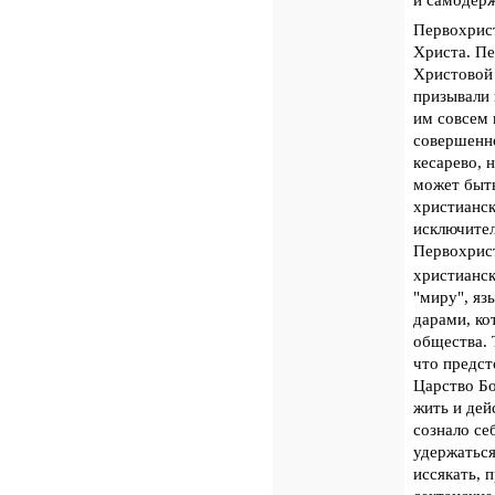
Первохрист
Христа. Пе
Христовой 
призывали 
им совсем 
совершенно
кесарево, 
может быть
христианск
исключител
Первохрист
христианск
"миру", яз
дарами, ко
общества. 
что предст
Царство Бо
жить и дей
сознало се
удержаться
иссякать, 