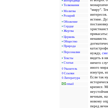
•
Богородица
монархичес
•
Толкования
"миру". Те
•
Молитва
интересов.
•
Розарий
истине. Ду
•
Обожение
постановку
•
Сердце
христианст
•
Жертва
прикасатьс
•
Церковь
ненависти.
•
Общество
догматичес
•
Природа
катастрофи
•
Персоналии
нужду,
сме
видеть в н
•
Тексты
ничего слу
•
Статьи
иного мира
◊
Указатель
изнутри, и
◊
Ссылки
Если так н
◊
Литература
историческ
email
кризисе. М
неустойчив
вечным, на
новому опр
перед вечн