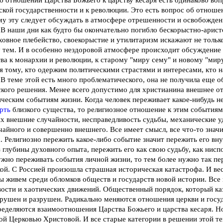
кой государственности и к революции. Это есть вопрос об отноше
му эту следует обсуждать в атмосфере отрешенности и освобожден
 В наши дни как будто бы окончательно погибло бескорыстно-арис
ховное плебейство, своекорыстие и утилитаризм искажают не тольк
 тем. И в особенно нездоровой атмосфере происходит обсуждени
ва к монархии и революции, к старому "миру сему" и новому "миру
я тому, кто одержим политическими страстями и интересами, кто н
 В теме этой есть много проблематического, она не получила еще о
кого решения. Менее всего допустимо для христианина внешнее о
ческим событиям жизни. Когда человек переживает какое-нибудь не
рть
близкого существа, то религиозное отношение к этим события
их внешние случайности, несправедливость судьбы, механические у
чайного и совершенно внешнего. Все имеет смысл, все что-то значит,
. Религиозно пережить какое-либо событие значит пережить его вн
з глубины духовного опыта, пережить его как свою судьбу, как ни
ужно переживать события личной жизни, то тем более нужно так п
ой. С Россией произошла страшная историческая катастрофа. И ве
ы живем среди обломков обществ и государств новой истории. Все
ости и хаотических движений. Общественный порядок, который каза
рушен и разрушен. Радикально меняются отношения церкви и госу
еделяются взаимоотношения Царства Божьего и царства кесаря. Но
ой Церковью Христовой. И все старые категории в решении этой 