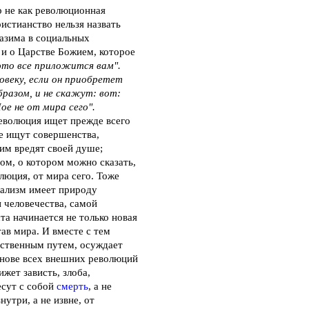
р не как революционная
истианство нельзя назвать
азима в социальных
и и о Царстве Божием, которое
это все приложится вам".
овеку, если он приобретет
разом, и не скажут: вот:
ое не от мира сего".
еволюция ищет прежде всего
не ищут совершенства,
им вредят своей душе;
ом, о котором можно сказать,
олюция, от мира сего. Тоже
иализм имеет природу
 человечества, самой
а начинается не только новая
ав мира. И вместе с тем
ьственным путем, осуждает
снове всех внешних революций
жет зависть, злоба,
есут с собой
смерть
, а не
утри, а не извне, от