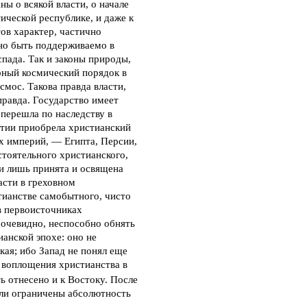
ны о всякой власти, о начале
тической республике, и даже к
т
ов характер, частично
жно быть поддерживаемо в
пада. Так и законы природы,
рный космический порядок в
смос. Такова правда власти,
 правда. Государство имеет
перешла по наследству в
нтии приобрела христианский
ых империй, — Египта, Персии,
стоятельного христианского,
 и лишь принята и освящена
асти в греховном
стианстве самобытного, чисто
 в первоисточниках
 очевидно, неспособно обнять
анской эпохе: оно не
кая; ибо Запад не понял еще
. воплощения христианства в
ь отнесено и к Востоку. После
ыли ограничены абсолютность