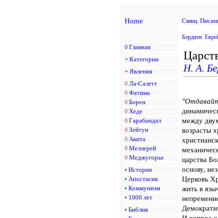
Home
Свящ. Писан
Бердяев. Евре
◊
Главная
Царств
+
Категории
Н. А. Б
+
Явления
◊
Ла-Салетт
◊
Фатима
"Отдавайте
◊
Борен
динамическ
◊
Хеде
между двум
◊
Гарабандал
◊
Зейтун
возрасты х
◊
Акита
христианск
◊
Меллерей
механическ
◊
Меджугорье
царства Бо
основу, не
•
История
Церковь Хр
•
Апостасия
•
Коммунизм
жить в язы
•
1000 лет
непременно
Демократич
•
Библия
И вопрос о