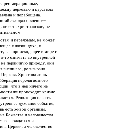
е реставрационные,
 между церковью и царством
давлена и порабощена.
ешний скандал и внешнее
 не есть христианское, не
зитивизмом.
ротам и переломам, не может
ющее к жизни духа, к
е, все происходящее в мире с
о-то означать во внутренней
 не первичную природу, они
я внешнего, религиозно
а Церковь Христова лишь
абберация нерелигиозного
ции, что в ней ничего не
ьности же происходит кризис
жается. Революция не есть
внутреннее духовное событие,
вь есть живой организм,
ие Божества и человечества.
ет возрождаться и
тина Церкви, а человечество.