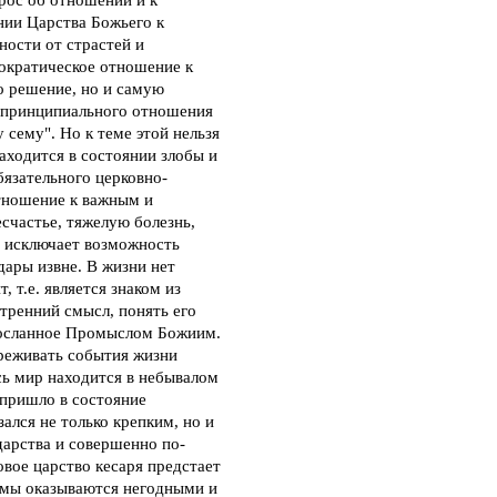
нии Царства Божьего к
ности от страстей и
тократическое отношение к
о решение, но и самую
е принципиального отношения
 сему". Но к теме этой нельзя
аходится в состоянии злобы и
бязательного церковно-
тношение к важным и
счастье, тяжелую болезнь,
м исключает возможность
дары извне. В жизни нет
 т.е. является знаком из
утренний смысл, понять его
спосланное Промыслом Божиим.
ереживать события жизни
сь мир находится в небывалом
 пришло в состояние
лся не только крепким, но и
дарства и совершенно по-
вое царство кесаря предстает
темы оказываются негодными и