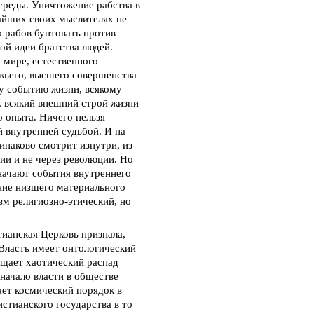
среды. Уничтожение рабства в
айших своих мыслителях не
о рабов бунтовать против
ой идеи братства людей.
 мире, естественного
ожьего, высшего совершенства
му событию жизни, всякому
, всякий внешний строй жизни
о опыта. Ничего нельзя
й внутренней судьбой. И на
инаково смотрит изнутри, из
ии и не через революции. Но
начают события внутреннего
ение низшего материального
зм религиозно-этический, но
тианская Церковь признала,
 Власть имеет онтологический
ащает хаотический распад
начало власти в обществе
ает космический порядок в
истианского государства в то