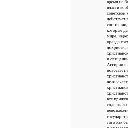
время не б
власти воо
советской 
действует 
состоянии,
которые да
мире, чере
правда гос
дохристиан
христианск
и священны
Ассирии и 
новозаветн
христианст
человечест
христианск
христианст
все прилож
содержало 
невозможно
государст
того как б
и самодерж