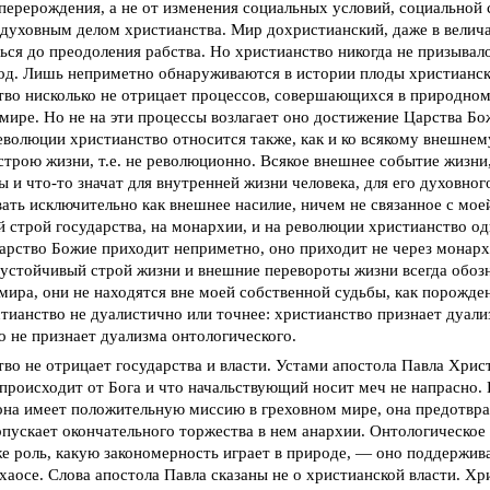
перерождения, а не от изменения социальных условий, социальной 
духовным делом христианства. Мир дохристианский, даже в велич
ься до преодоления рабства. Но христианство никогда не призывал
од. Лишь неприметно обнаруживаются в истории плоды христианск
во нисколько не отрицает процессов, совершающихся в природном
 мире. Но не на эти процессы возлагает оно достижение Царства Б
еволюции христианство относится также, как и ко всякому внешне
трою жизни, т.е. не революционно. Всякое внешнее событие жизни
ы и что-то значат для внутренней жизни человека, для его духовног
ать исключительно как внешнее насилие, ничем не связанное с мое
 строй государства, на монархии, и на революции христианство од
арство Божие приходит неприметно, оно приходит не через монарх
устойчивый строй жизни и внешние перевороты жизни всегда обоз
мира, они не находятся вне моей собственной судьбы, как порожд
тианство не дуалистично или точнее: христианство признает дуали
 не признает дуализма онтологического.
во не отрицает государства и власти. Устами апостола Павла Хрис
 происходит от Бога и что начальствующий носит меч не напрасно.
она имеет положительную миссию в греховном мире, она предотвр
опускает окончательного торжества в нем анархии. Онтологическое 
же роль, какую закономерность играет в природе, — оно поддержив
хаосе. Слова апостола Павла сказаны не о христианской власти. Хр