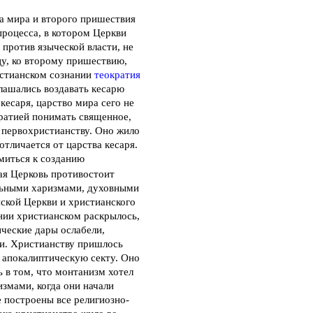
а мира и второго пришествия
процесса, в котором Церкви
против языческой власти, не
цу, ко второму пришествию,
истианском сознании
теократия
лашались воздавать кесарю
кесаря, царство мира сего не
ратией понимать священное,
 первохристианству. Оно жило
тличается от царства кесаря.
миться к созданию
я Церковь противостоит
ельными харизмами, духовными
нской Церкви и христианского
ании христианском раскрылось,
ические дары ослабели,
ии. Христианству пришлось
 апокалиптическую секту. Оно
 в том, что монтанизм хотел
змами, когда они начали
е построены все религиозно-