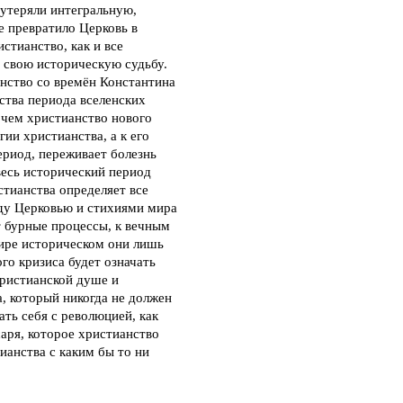
утеряли интегральную,
е превратило Церковь в
тианство, как и все
, свою историческую судьбу.
анство со времён Константина
ства периода вселенских
 чем христианство нового
ии христианства, а к его
ериод, переживает болезнь
весь исторический период
стианства определяет все
ду Церковью и стихиями мира
т бурные процессы, к вечным
мире историческом они лишь
го кризиса будет означать
христианской душе и
, который никогда не должен
ать себя с революцией, как
саря, которое христианство
ианства с каким бы то ни