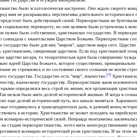
ианство было эсхатологически настроено. Оно ждало скорого конц
ред ним не раскрывались перспективы длительного исторического 
предстоит быть действующей силой. Первохристиане не бунтовали 
к социальному перевороту, но они целиком были устремлены к кон
не нужно было собственное, христианское государство. В первохр
 совпадала с евангельским Царством Божьим. Первохристиане сог
но государство было для них "миром", царством мира сего. Царство 
 христианским, священным царством. Если под христианской теок
ое царство кесаря, то теократическая идея была совершенно чужда
ьно идеей Царства Божьего, которое существенно, принципиально о
иане не стремились и по состоянию своего сознания не могли стре
[3]
ого государства. Государство есть "мир", язычество.
Христианска
ычеству, языческому государству. Первохристиане жили исключит
торыми определялся весь строй их жизни, вся организация христиа
Так нельзя было жить долгой исторической жизнью. И когда в созн
оит еще долгий исторический путь, все начало меняться. Харизмат
жье отодвинулось в трансцендентную даль, в далекий конец истор
ствовать в истории. Христианство не может походить на еврейскую
бя всемирно-исторической силой. Неправда монтанизма заключалась
 на стадии первохристианства, хотел жить непосредственными хари
противился всемирно-исторической роли христианства. И на этом ж