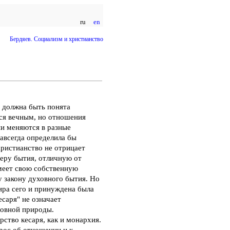
ru
en
Бердяев. Социализм и христианство
а должна быть понята
тся вечным, но отношения
ни меняются в разные
авсегда определила бы
ристианство не отрицает
феру бытия, отличную от
меет свою собственную
у закону духовного бытия. Но
ира сего и принуждена была
саря" не означает
ховной природы.
рство кесаря, как и монархия.
рос об отношении и к