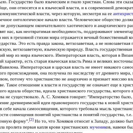
ыло. Государство было языческим и гнало христиан. Слова эти сказа
бще, они относятся и к языческой власти, и к современной демокра
коммунистической власти, через которую, несмотря на ее
антихрис
вечное онтологическое начало власти. Человеческое общество дол
 не допускающем окончательного хаотического и анархического рас
вят нас, как неотвратимая необходимость, поддерживают элемента
з них в греховной стихии мира отражается вечный божественный ко
ударства. Это есть правда закона, ветхозаветная, а не новозаветная
скую, ветхозаветную, языческую природу. Власть государственная 
ий мир из мира языческого. Императорская власть, которая в Виза
й характер, есть старая языческая власть Рима и великих восточн
Вавилона. Императорская и царская власть не имеет никакого само
ого происхождения, она получена по наследству от древнего мира,
вом, потому что христианство не анархично и признает миссию вл
ве. Такое отношение к власти и государству не означает еще в хри
ого идеала общества, идеала христианского государства, которого
ва не существовало. А. С. Хомяков говорит: "Императорство было,
ение древнеримской идеи правомерного государства к новой христи
в себе начала самоосвящения, которого требовала мысль христианс
сти совмещения понятий христианства и понятий государства, т.е
[2]
венную форму".
Но то, что Хомяков относит к Западу, должно быт
ыла пролита первая капля крови христианских
мученик
ов, навеки б
авие государства и осужден империализм.