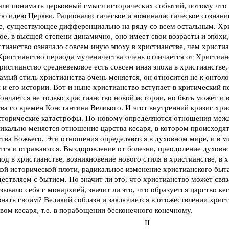
ли понимать церковный смысл исторических событий, потому что 
ю идею Церкви. Рационалистическое и номиналистическое сознани
, существующее дифференциально на ряду со всем остальным. Хрис
ое, в высшей степени динамично, оно имеет свои возрасты и эпохи
тианство означало совсем иную эпоху в христианстве, чем христи
Христианство периода мученичества очень отличается от Христиан
ристианство средневековое есть совсем иная эпоха в христианстве,
амый стиль христианства очень меняется, он относится не к онтолог
 и его истории. Вот и ныне христианство вступает в критический п
Кончается не только христианство новой истории, но быть может и 
ва со времён Константина Великого. И этот внутренний кризис хри
сторические катастрофы. По-новому определяются отношения меж
дикально меняется отношение царства кесаря, в котором происходя
тва Божьего. Эти отношения определяются в духовном мире, и в 
ся и отражаются. Выздоровление от болезни, преодоление духовно
од в христианстве, возникновение нового стиля в христианстве, в 
ой исторической плоти, радикальное изменение христианского быта
ествляем с бытием. Но значит ли это, что христианство может связ
зывало себя с монархией, значит ли это, что образуется царство ке
нать своим? Великий соблазн и заключается в отожествлении христ
вом кесаря, т.е. в порабощении бесконечного конечному.
II