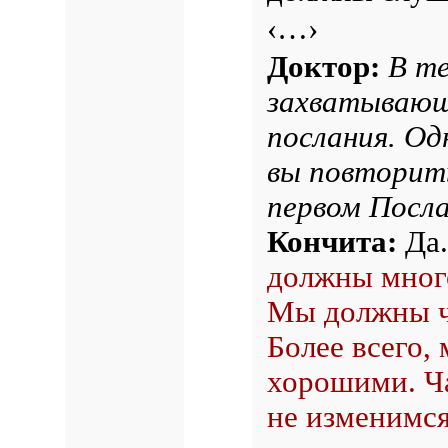
‹…›
Доктор:
В те
захватывающ
послания. Од
вы повторить
первом Посл
Кончита:
Да.
должны много
Мы должны ч
Более всего,
хорошими. Ч
не изменимся