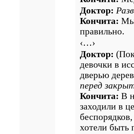
Доктор:
Разв
Кончита:
Мы 
правильно.
‹…›
Доктор:
(Пок
девочки в ис
дверью дерев
перед закры
Кончита:
В н
заходили в це
беспорядков,
хотели быть 