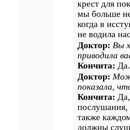
крест для пок
мы больше не
когда в исст
не водила нас
Доктор:
Вы х
приводила ва
Кончита:
Да.
Доктор:
Мож
показала, чт
Кончита:
Да,
послушания, 
также каждом
должны слуш