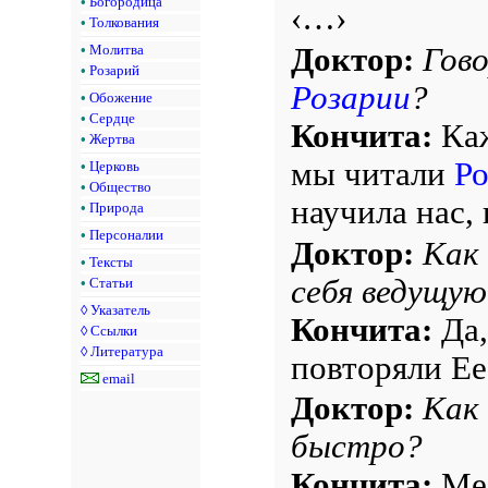
•
Богородица
‹…›
•
Толкования
Доктор:
Гово
•
Молитва
•
Розарий
Розарии
?
•
Обожение
•
Сердце
Кончита:
Каж
•
Жертва
мы читали
Ро
•
Церковь
•
Общество
научила нас, 
•
Природа
•
Персоналии
Доктор:
Как 
•
Тексты
себя ведущую
•
Статьи
◊
Указатель
Кончита:
Да,
◊
Ссылки
◊
Литература
повторяли Ее
email
Доктор:
Как 
быстро?
Кончита:
Мед