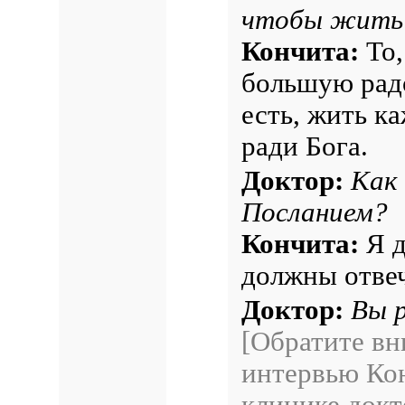
чтобы жить
Кончита:
То,
большую радо
есть, жить к
ради Бога.
Доктор:
Как 
Посланием?
Кончита:
Я д
должны отвеч
Доктор:
Вы 
[Обратите вн
интервью Кон
клинике докт