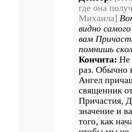
где она полу
Михаила]
Во
видно самого
вам Причасти
помнишь скол
Кончита:
Не 
раз. Обычно 
Ангел причащ
священник от
Причастия, Д
значение и в
того, как нач
чтобы мы не 