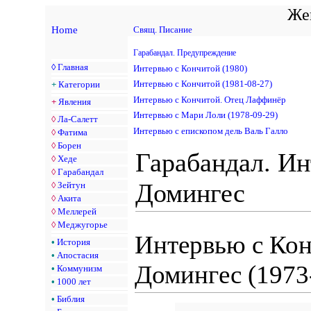
Жен
Home
Свящ. Писание
Гарабандал. Предупреждение
◊
Главная
Интервью с Кончитой (1980)
Интервью с Кончитой (1981-08-27)
+
Категории
Интервью с Кончитой. Отец Лаффинёр
+
Явления
Интервью с Мари Лоли (1978-09-29)
◊
Ла-Салетт
Интервью с епископом дель Валь Галло
◊
Фатима
◊
Борен
Гарабандал. Ин
◊
Хеде
◊
Гарабандал
Домингес
◊
Зейтун
◊
Акита
◊
Меллерей
◊
Меджугорье
Интервью с Ко
•
История
•
Апостасия
Домингес (1973
•
Коммунизм
•
1000 лет
•
Библия