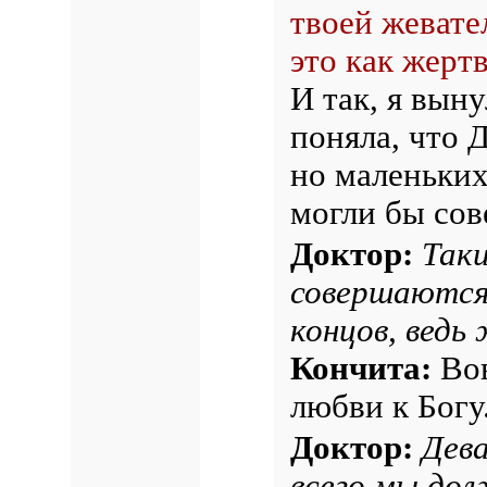
твоей жевате
это как жерт
И так, я выну
поняла, что 
но маленьких
могли бы сов
Доктор:
Так
совершаются 
концов, ведь
Кончита:
Вов
любви к Богу
Доктор:
Дева
всего мы до