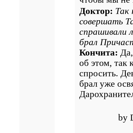
Доктор:
Так 
совершать Т
спрашивали л
брал Причас
Кончита:
Да,
об этом, так
спросить. Де
брал уже ос
Дарохранител
by 