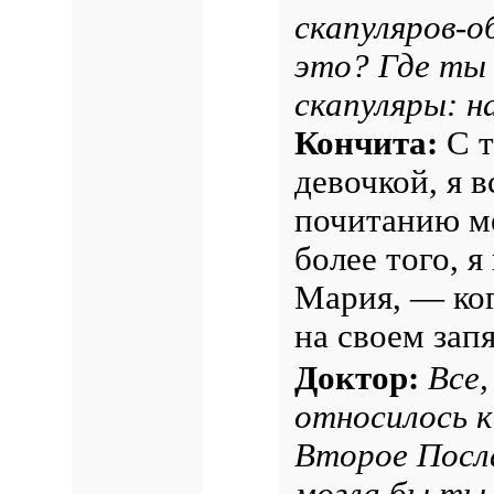
скапуляров-о
это? Где ты
скапуляры: н
Кончита:
С т
девочкой, я 
почитанию ме
более того, я
Мария, — ког
на своем запя
Доктор:
Все,
относилось 
Второе Посл
могла бы ты