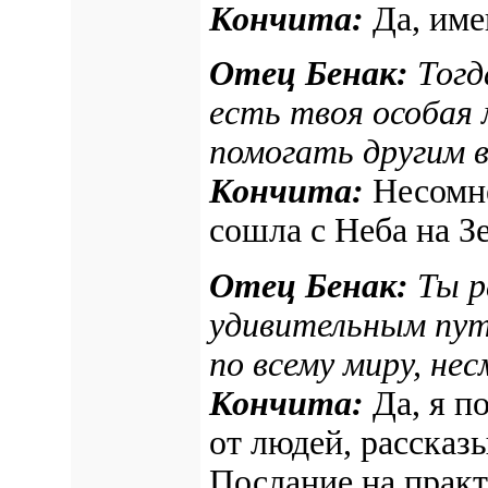
Кончита:
Да, име
Отец Бенак:
Тогд
есть твоя особая 
помогать другим 
Кончита:
Несомне
сошла с Неба на З
Отец Бенак:
Ты р
удивительным пут
по всему миру, не
Кончита:
Да, я п
от людей, расска
Послание на практ