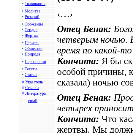
•
Толкования
‹…›
•
Молитва
•
Розарий
•
Обожение
Отец Бенак:
Бого
•
Сердце
•
Жертва
четверым ночью. 
•
Церковь
время по какой-то
•
Общество
•
Природа
Кончита:
Я бы ск
•
Персоналии
особой причины, к
•
Тексты
•
Статьи
сказала) ночью со
◊
Указатель
◊
Ссылки
◊
Литература
Отец Бенак:
Прос
email
четырех приноси
Кончита:
Что кас
жертвы. Мы должн