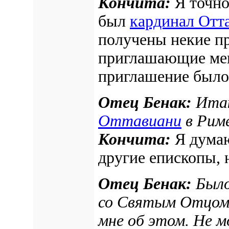
Кончита:
Я точно
был
кардинал Отт
получены некие п
приглашающие мен
приглашение было
Отец Бенак:
Итак
Оттавиани
в Рим
Кончита:
Я дума
другие епископы, 
Отец Бенак:
Было
со Святым Отцом 
мне об этом. Не м