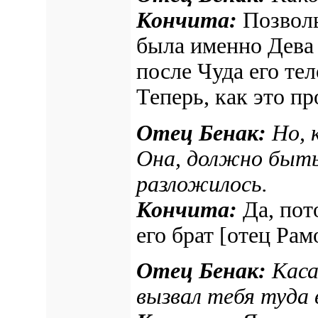
Кончита:
Позвольт
была именно Дева 
после Чуда его те
Теперь, как это пр
Отец Бенак:
Но, 
Она, должно быть,
разложилось.
Кончита:
Да, пот
его брат
[отец Рам
Отец Бенак:
Каса
вызвал тебя туда 