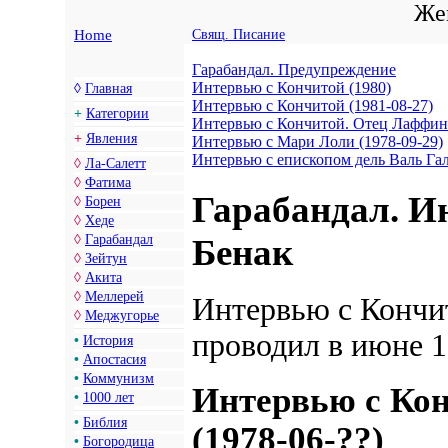
Жен
Home
Свящ. Писание
Гарабандал. Предупреждение
Интервью с Кончитой (1980)
◊
Главная
Интервью с Кончитой (1981-08-27)
+
Категории
Интервью с Кончитой. Отец Лаффин
+
Явления
Интервью с Мари Лоли (1978-09-29)
Интервью с епископом дель Валь Га
◊
Ла-Салетт
◊
Фатима
Гарабандал. И
◊
Борен
◊
Хеде
Бенак
◊
Гарабандал
◊
Зейтун
◊
Акита
◊
Меллерей
Интервью с Кончит
◊
Меджугорье
проводил в июне 1
•
История
•
Апостасия
•
Коммунизм
Интервью с Кон
•
1000 лет
•
Библия
(1978-06-??)
•
Богородица