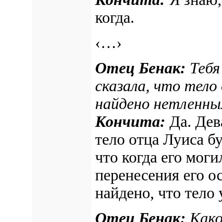
когда.
‹…›
Отец Бенак:
Тебя
сказала, что тело
найдено нетленны
Кончита:
Да. Дев
тело отца Луиса б
что когда его мог
перенесения его о
найдено, что тело
Отец Бенак:
Како