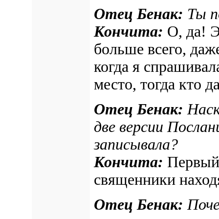
Отец Бенак:
Ты п
Кончита:
О, да! 
больше всего, даже
когда я спрашивал
место, тогда кто д
Отец Бенак:
Наск
две версии Послан
записывала?
Кончита:
Первый 
священники находя
Отец Бенак:
Поче