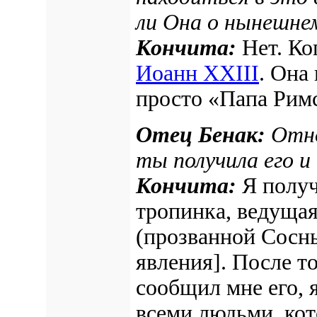
ли Она о нынешне
Кончита:
Нет. Ког
Иоанн XXIII
. Она
просто «Папа Рим
Отец Бенак:
Отно
ты получила его и
Кончита:
Я получ
тропинка, ведущая
(прозванной Сосны
явления]
. После т
сообщил мне его, 
всеми людьми, кот