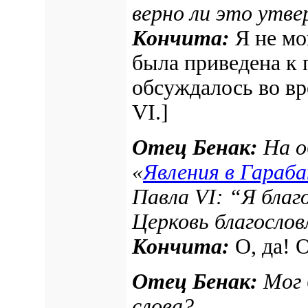
верно ли это утв
Кончита:
Я не мо
была приведена к 
обсуждалось во вр
VI.]
Отец Бенак:
На о
«
Явления в Гараба
Павла VI: “Я благ
Церковь благослов
Кончита:
О, да! О
Отец Бенак:
Мог 
слова?