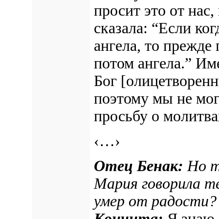
просит это от нас
сказала: “Если ко
ангела, то прежде
потом ангела.” Им
Бог
[олицетворен
поэтому мы не мо
просьбу о молитва
‹…›
Отец Бенак:
Но т
Мария говорила т
умер от радости?
Кончита:
Я знаю,