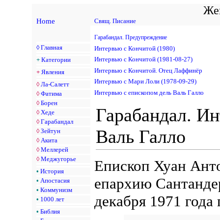
Жен
Home
Свящ. Писание
Гарабандал. Предупреждение
◊
Главная
Интервью с Кончитой (1980)
Интервью с Кончитой (1981-08-27)
+
Категории
Интервью с Кончитой. Отец Лаффинёр
+
Явления
Интервью с Мари Лоли (1978-09-29)
◊
Ла-Салетт
Интервью с епископом дель Валь Галло
◊
Фатима
◊
Борен
Гарабандал. Ин
◊
Хеде
◊
Гарабандал
Валь Галло
◊
Зейтун
◊
Акита
◊
Меллерей
◊
Меджугорье
Епископ Хуан Анто
•
История
епархию Сантандер
•
Апостасия
•
Коммунизм
декабря 1971 года 
•
1000 лет
•
Библия