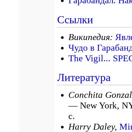
Гарабандал. На
Ссылки
Википедия:
Явл
Чудо в Гарабан
The Vigil... SP
Литература
Conchita Gonzal
— New York, NY:
с.
Harry Daley,
Mir