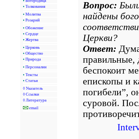
•
Богородица
Вопрос:
Были
•
Толкования
найдены бого
•
Молитва
•
Розарий
соответстви
•
Обожение
•
Сердце
Церкви?
•
Жертва
Ответ:
Дума
•
Церковь
•
Общество
правильные, 
•
Природа
•
Персоналии
беспокоит ме
•
Тексты
епископы и к
•
Статьи
◊
Указатель
погибели”, о
◊
Ссылки
суровой. Пос
◊
Литература
email
противоречи
Inter