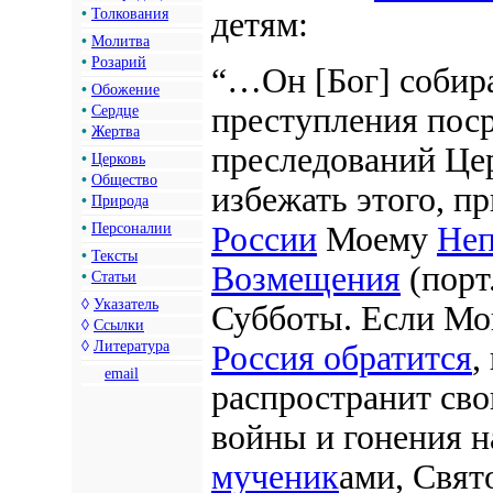
•
Толкования
детям:
•
Молитва
•
Розарий
“…Он
[Бог]
собира
•
Обожение
преступления поср
•
Сердце
•
Жертва
преследований Це
•
Церковь
•
Общество
избежать этого, п
•
Природа
•
Персоналии
России
Моему
Неп
•
Тексты
Возмещения
(
порт
•
Статьи
◊
Указатель
Субботы. Если Мо
◊
Ссылки
◊
Литература
Россия обратится
,
email
распространит сво
войны и гонения н
мученик
ами, Свят