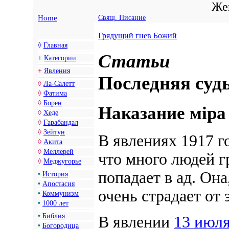
Жен
Home
Свящ. Писание
Грядущий гнев Божий
◊
Главная
Статьи
+
Категории
+
Явления
Последняя суд
◊
Ла-Салетт
◊
Фатима
◊
Борен
Наказание мiра
◊
Хеде
◊
Гарабандал
◊
Зейтун
В явлениях 1917 г
◊
Акита
◊
Меллерей
что много людей г
◊
Меджугорье
попадает в ад. Она
•
История
•
Апостасия
очень страдает от 
•
Коммунизм
•
1000 лет
•
Библия
В явлении
13 июля
•
Богородица