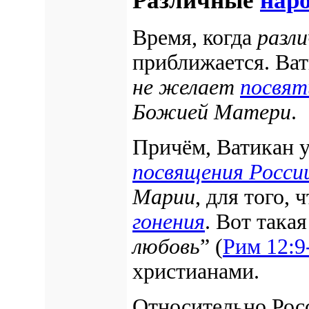
Время, когда
разл
приближается. Ват
не желает
посвя
Божией Матери
.
Причём, Ватикан у
посвящения Росси
Марии
, для того,
гонения
. Вот такая
любовь
” (
Рим 12:9
христианами.
Относительно Росс