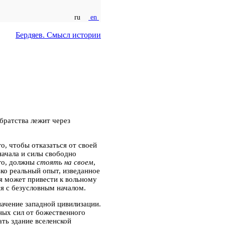
ru
en
Бердяев. Смысл истории
братства лежит через
, чтобы отказаться от своей
начала и силы свободно
его, должны
стоять на своем
,
ко реальный опыт, изведанное
я может привести к вольному
я с безусловным началом.
начение западной цивилизации.
ных сил от божественного
ать здание вселенской