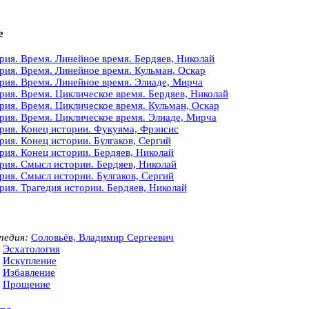
е
рия. Время. Линейное время. Бердяев, Николай
рия. Время. Линейное время. Кульман, Оскар
рия. Время. Линейное время. Элиаде, Мирча
рия. Время. Циклическое время. Бердяев, Николай
рия. Время. Циклическое время. Кульман, Оскар
рия. Время. Циклическое время. Элиаде, Мирча
рия. Конец истории. Фукуяма, Фрэнсис
рия. Конец истории. Булгаков, Сергий
рия. Конец истории. Бердяев, Николай
рия. Смысл истории. Бердяев, Николай
рия. Смысл истории. Булгаков, Сергий
рия. Трагедия истории. Бердяев, Николай
педия:
Соловьёв, Владимир Сергеевич
Эсхатология
Искупление
Избавление
Прощение