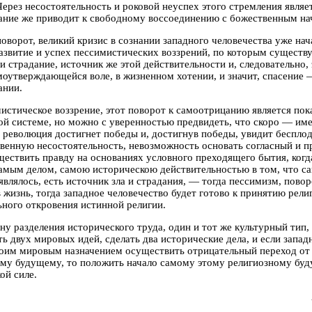
Через несостоятельность и роковой неуспех этого стремления являе
ание же приводит к свободному воссоединению с божественным на
оворот, великий кризис в сознании западного человечества уже нач
азвитие и успех пессимистических воззрений, по которым существ
 и страдание, источник же этой действительности и, следовательно, 
моутверждающейся воле, в жизненном хотении, и значит, спасение —
ании.
истическое воззрение, этот поворот к самоотрицанию является пока
й системе, но можно с уверенностью предвидеть, что скоро — имен
 революция достигнет победы и, достигнув победы, увидит бесплод
венную несостоятельность, невозможность основать согласный и 
ществить правду на основаниях условного преходящего бытия, когд
амым делом, самою историческою действительностью в том, что са
являлось, есть источник зла и страдания, — тогда пессимизм, пов
в жизнь, тогда
западное человечество будет готово к принятию религ
ного откровения истинной религии.
ону разделения исторического труда, один и тот же культурный тип,
ь двух мировых идей, сделать два исторические дела, и
если запад
воим мировым назначением осуществить отрицательный переход от
ому будущему, то положить начало самому этому религиозному бу
ой силе.