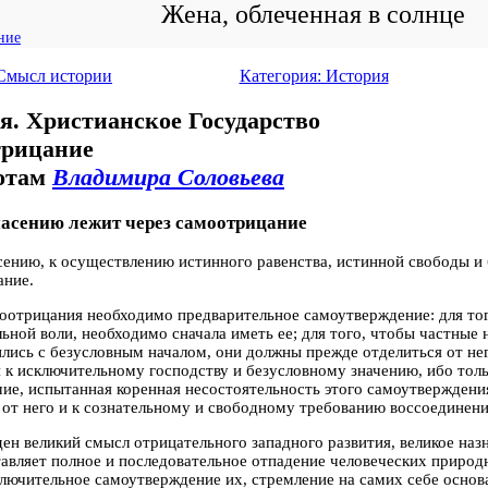
Жена, облеченная в солнце
ние
 Смысл истории
Категория: История
я. Христианское Государство
рицание
отам
Владимира Соловьева
пасению лежит через самоотрицание
сению, к осуществлению истинного равенства, истинной свободы и 
ание.
оотрицания необходимо предварительное самоутверждение: для того
ьной воли, необходимо сначала иметь ее; для того, чтобы частные 
лись с безусловным началом, они должны прежде отделиться от н
 к исключительному господству и безусловному значению, ибо толь
ие, испытанная коренная несостоятельность этого самоутверждени
от него и к сознательному и свободному требованию воссоединени
ен великий смысл отрицательного западного развития, великое наз
авляет полное и последовательное отпадение человеческих природ
ключительное самоутверждение их, стремление на самих себе основ