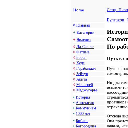
Home
Свящ. Писа
Булгаков.
◊
Главная
Истори
+
Категории
Самоот
+
Явления
По раб
◊
Ла-Салетт
◊
Фатима
◊
Борен
Путь к с
◊
Хеде
◊
Гарабандал
Путь к спа
самоотриц
◊
Зейтун
◊
Акита
Но для сам
◊
Меллерей
исключител
◊
Меджугорье
воссоедини
стремиться
•
История
противореч
•
Апостасия
отречению 
•
Коммунизм
•
1000 лет
Отсюда вид
•
Библия
Она предст
начала, ис
•
Богородица