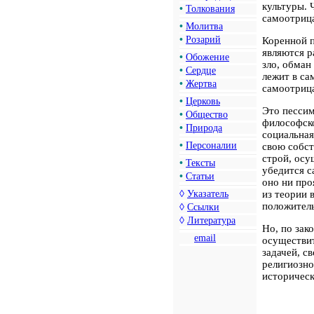
культуры. 
•
Толкования
самоотриц
•
Молитва
•
Розарий
Коренной п
являются р
•
Обожение
зло, обман
•
Сердце
лежит в са
•
Жертва
самоотриц
•
Церковь
Это пессим
•
Общество
философско
•
Природа
социальная
•
Персоналии
свою собст
строй, осу
•
Тексты
убедится с
•
Статьи
оно ни про
из теории 
◊
Указатель
положитель
◊
Ссылки
◊
Литература
Но, по зак
email
осуществит
задачей, с
религиозн
историческ