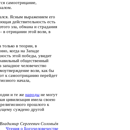
тся самоотрицание,
чалом.
ался.
Ясным выражением его
ующая действительность есть
этого зла, обмана и страдания
 в отрицании этой воли, в
 только в теории, в
но, когда на Западе
ность этой победы, увидит
правильный общественный
а западное человечество
моутверждение воли, как бы
орот к самоотрицанию перейдет
иозного начала,
 одни и те же
народы
не могут
ная цивилизация имела своею
 религиозного прошлого к
дущему суждено другой
Владимир Сергеевич Соловьёв
Чтения о Богочеловечестве