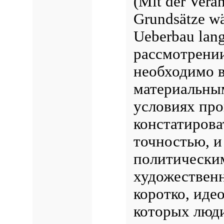
(Mit der Verä
Grundsätze wä
Ueberbau lang
рассмотрении
необходимо в
материальны
условиях про
констатирова
точностью, 
политически
художествен
коротко, иде
которых люди