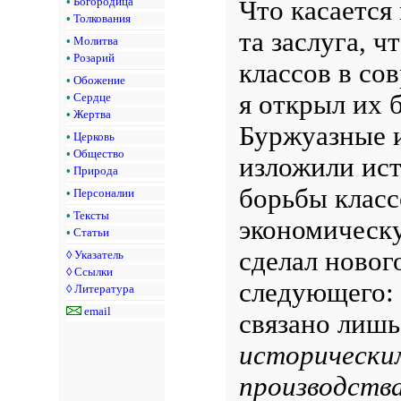
•
Богородица
Что касается
•
Толкования
та заслуга, 
•
Молитва
•
Розарий
классов в со
•
Обожение
я открыл их 
•
Сердце
•
Жертва
Буржуазные и
•
Церковь
•
Общество
изложили ист
•
Природа
борьбы класс
•
Персоналии
•
Тексты
экономическу
•
Статьи
сделал нового
◊
Указатель
◊
Ссылки
следующего: 
◊
Литература
email
связано лишь
исторически
производства