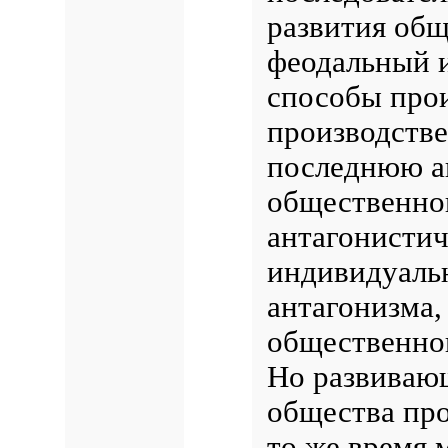
развития общ
феодальный 
способы про
производств
последнюю а
общественног
антагонистич
индивидуальн
антагонизма,
общественно
Но развивающ
общества про
то же время 