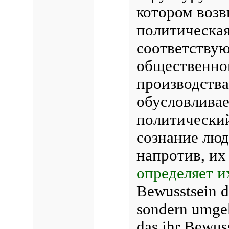
котором возв
политическая
соответству
общественног
производства
обусловливае
политический
сознание люд
напротив, и
определяет и
Bewusstsein d
sondern umgeke
das ihr Bewus