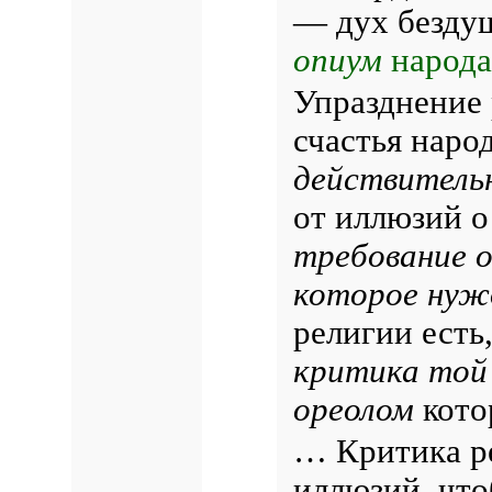
— дух безду
опиум
народа
Упразднение 
счастья народ
действитель
от иллюзий о
требование 
которое нужд
религии есть
критика той
ореолом
кото
… Критика ре
иллюзий, что