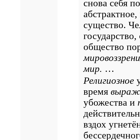
снова себя п
абстрактное,
существо. Ч
государство,
общество по
мировоззрени
мир.
…
Религиозное
у
время
выраж
убожества и
действительн
вздох угнетё
бессердечног