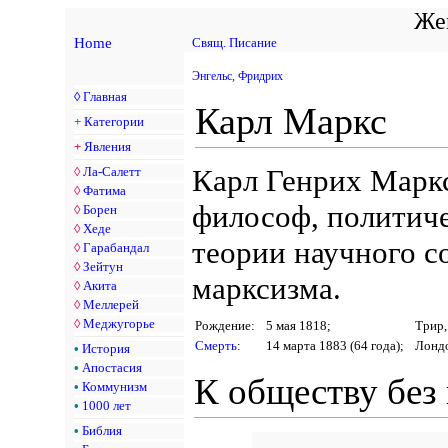
Жен
Home
Свящ. Писание
Энгельс, Фридрих
◊
Главная
Карл Маркс
+
Категории
+
Явления
Карл Генрих Маркс
◊
Ла-Салетт
◊
Фатима
философ, политиче
◊
Борен
◊
Хеде
теории научного с
◊
Гарабандал
◊
Зейтун
марксизма.
◊
Акита
◊
Меллерей
◊
Меджугорье
Рождение:
5 мая 1818;
Трир,
Смерть
:
14 марта 1883 (64 года);
Лондо
•
История
•
Апостасия
К обществу без 
•
Коммунизм
•
1000 лет
•
Библия