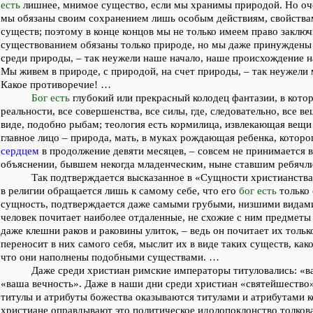
есть
лишнее, мнимое существо, если мы хранимы природой. Но оче
мы обязаны своим сохранением лишь особым действиям, свойства
существ; поэтому в конце концов мы не только имеем право заключ
существованием обязаны только природе, но мы даже принуждены
среди природы, – так неужели наше начало, наше происхождение 
Мы живем в природе, с природой, на счет природы, – так неужели
Какое противоречие! …
Бог есть
глубокий или прекрасный колодец фантазии, в кото
реальности, все совершенства, все силы, где, следовательно, все в
виде, подобно рыбам; теология есть кормилица, извлекающая вещи 
главное лицо – природа, мать, в муках рождающая ребенка, которо
сердцем
в продолжение девяти месяцев, – совсем не принимается 
объяснении, бывшем некогда младенческим, ныне ставшим ребяч
Так подтверждается высказанное в «Сущности христианства
в религии обращается лишь к самому себе, что его
бог есть
только 
сущность, подтверждается даже самыми грубыми, низшими видами
человек почитает наиболее отдаленные, не схожие с ним предметы –
даже клешни раков и раковины улиток, – ведь он почитает их тольк
переносит в них самого себя, мыслит их в виде таких существ, како
что они наполнены подобными существами. …
Даже среди христиан римские императоры титуловались: «в
«ваша вечность». Даже в наши дни среди христиан «святейшество»
титулы и атрибуты божества оказываются титулами и атрибутами к
христиане оправдывают это политическое идолопоклонство толкова