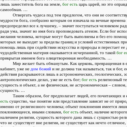
лишь заместитель бога на земле,
бог есть
царь царей, но это оправ
самообман. …
Отвергать чудеса под тем предлогом, что они не соответств
мудрости бога, сообразно которым он изначала на вечные времена
предопределил все к лучшему, – значит поступаться человеком рад
ради ума, значит во имя бога проповедовать атеизм. Если бог испо
желания человека, которые могут быть выполнены и без его помощ
которых не выходит за пределы границ и условий естественных при
помощь лишь при содействии искусства и природы и перестает ее д
чудодейственная материя оказывается исчерпанной, то такой
бог е
прикрытая именем бога олицетворенная необходимость. …
Мир желает быть обманутым. Как церковь, превращенная в 
кабинет, уже не
дом божий
и не должна так называться, так и бог, 
действия раскрываются лишь в астрономических, геологических, з
антропологических делах, уже не есть бог;
бог есть
религиозный те
сущность и объект, а не физическая, не астрономическая – словом,
сущность. …
Таким образом, бог предполагает людей, его почитающих 
есть
существо, чье понятие или представление зависит не от природ
именно от религиозного человека; объект поклонения имеется лишь
поклоняющееся, иными словами,
бог есть
объект, наличие которого
наличием религии, сущность которого дана лишь с сущностью рели
что не существует вне религии, не существует как нечто отличное, 