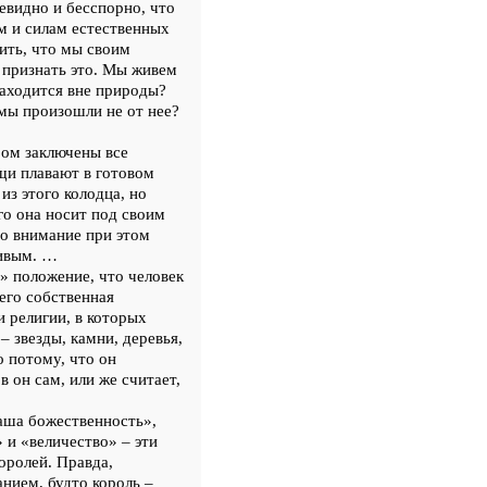
видно и бесспорно, что
м и силам естественных
ить, что мы своим
 признать это. Мы живем
находится вне природы?
 мы произошли не от нее?
ром заключены все
ещи плавают в готовом
из этого колодца, но
го она носит под своим
во внимание при этом
ливым. …
» положение, что человек
его собственная
 религии, в которых
 звезды, камни, деревья,
о потому, что он
в он сам, или же считает,
аша божественность»,
 и «величество» – эти
оролей. Правда,
нием, будто король –