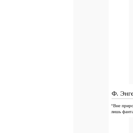
Ф. Энг
“Вне приро
лишь фанта