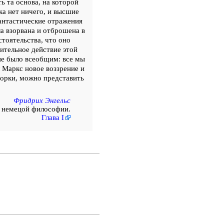
ь та основа, на которой
а нет ничего, и высшие
антастические отражения
а взорвана и отброшена в
тоятельства, что оно
ительное действие этой
ие было всеобщим: все мы
 Маркс новое воззрение и
ворки, можно представить
Фридрих Энгельс
й немецой философии.
Глава I