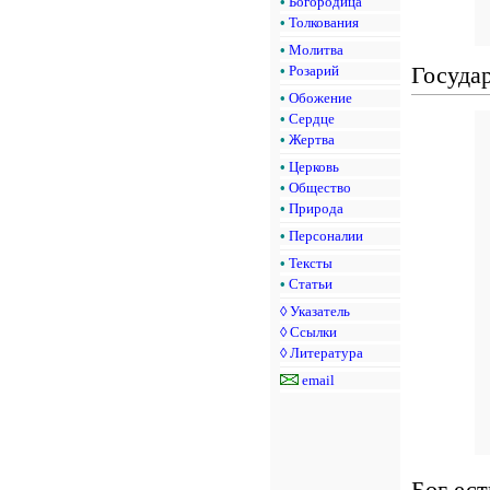
•
Богородица
•
Толкования
•
Молитва
Государ
•
Розарий
•
Обожение
•
Сердце
•
Жертва
•
Церковь
•
Общество
•
Природа
•
Персоналии
•
Тексты
•
Статьи
◊
Указатель
◊
Ссылки
◊
Литература
email
Бог ес