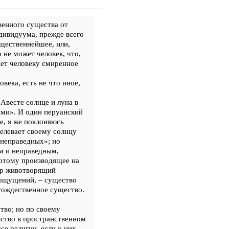
енного существа от
ндивидуума, прежде всего
ественнейшее, или,
 не может человек, что,
ает человеку смиренное
века, есть не что иное,
Авесте солнце и луна в
ыми». И один перуанский
е, я же поклоняюсь
елевает своему солнцу
 неправедных»; но
м и неправедным,
потому производящее на
мер животворящий
 ощущений, – существо
тождественное существо.
тво; но по своему
ество в пространственном
се религии, если у них