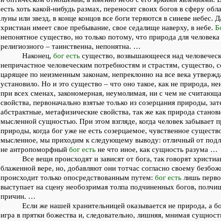
есть хоть какой-нибудь размах, переносят своих богов в сферу обла
луны или звезд, в конце концов все боги теряются в синеве небес.
христиан имеет свое пребывание, свое седалище наверху, в небе.
Б
непонятное существо, но только потому, что природа для человека
религиозного – таинственна, непонятна. …
Наконец,
бог есть
существо, возвышающееся над человеческ
непричастное человеческим потребностям и страстям, существо, с
царящее по неизменным законам, непреклонно на все века утвержд
установило. Но и это существо – что оно такое, как не природа, 
при всех сменах, закономерная, неумолимая, ни с чем не считающа
свойства, первоначально взятые только из созерцания природы, за
абстрактные, метафизические свойства, так же как природа станов
мысленной сущностью. При этом взгляде, когда человек забывает 
природы, когда бог уже не есть созерцаемое, чувственное существ
мысленное, мы приходим к следующему выводу: отличный от подли
не антропоморфный
бог есть
не что иное, как сущность разума …
Все вещи происходят и зависят от бога, так говорят христиа
блаженной вере, но, добавляют они тотчас согласно своему безбож
происходит только опосредствованным путем:
бог есть
лишь перво
выступает на сцену необозримая толпа подчиненных богов, полч
причин. …
Если же нашей хранительницей оказывается не природа, а бо
игра в прятки божества и, следовательно, лишняя, мнимая сущность