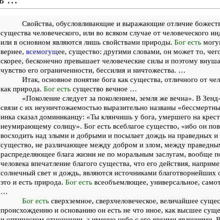
Свойства, обусловливающие и выражающие отличие божеств
существа человеческого, или во всяком случае от человеческого и
или в основном являются лишь свойствами природы.
Бог есть
могущ
вернее,
всемогущ
ее, существо: другими словами, он может то, чего
скорее, бесконечно превышает человеческие силы и поэтому внуш
чувство его ограниченности, бессилия и ничтожества. …
Итак, основное понятие бога как существа, отличного от чело
как природа.
Бог есть
существо вечное …
«Поколение следует за поколением, земля же вечна». В Зенд-
связи с их неуничтожаемостью выразительно названы «бессмертн
инка сказал доминиканцу: «Ты клянчишь у бога, умершего на крест
неумирающему солнцу». Бог есть всеблагое существо, «ибо он пов
восходить над злыми и добрыми и посылает дождь на праведных и
существо, не различающее между добром и злом, между праведны
распределяющее блага жизни не по моральным заслугам, вообще 
человека впечатление благого существа, что его действия, напри
солнечный свет и дождь, являются источниками благотворнейших
это и есть природа.
Бог есть
всеобъемлющее, универсальное, само
…
Бог есть
сверхземное, сверхчеловеческое, величайшее сущес
происхождению и основанию он есть не что иное, как высшее сущ
и оптическом отношении, а именно небо с его яркими явлениями. В