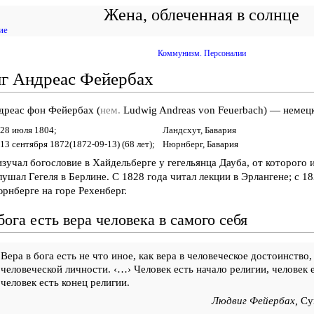
Жена, облеченная в солнце
ие
Коммунизм. Персоналии
г Андреас Фейербах
дреас фон Фейербах (
нем.
Ludwig Andreas von Feuerbach) — немец
28 июля 1804;
Ландсхут, Бавария
13 сентября 1872(1872-09-13) (68 лет);
Нюрнберг, Бавария
зучал богословие в Хайдельберге у гегельянца Дауба, от которого и
лушал Гегеля в Берлине. С 1828 года читал лекции в Эрлангене; с 1
рнберге на горе Рехенберг.
бога есть вера человека в самого себя
Вера в бога есть не что иное, как вера в человеческое достоинство
человеческой личности.
‹…›
Человек есть начало религии, человек 
человек есть конец религии.
Людвиг Фейербах,
Су