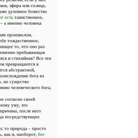
ков, эфира или солнца,
 Даже духовное божество
ог есть
таинственное,
 – а именно человека
им произволом,
ебе тождественное,
ающее то, что оно раз
неизменно пребывающая
яся и стихийная? Все эти
тем превращаются в
ится абстрактной,
происхождение бога из
о, но существо
нно человеческого бога,
не согласно своей
ному уму, это
причина, после него
ища посредствующих
г, то природа – просто
, как и, наоборот,
бог