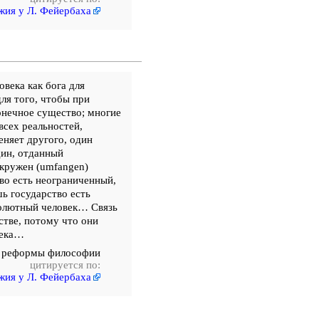
жия у Л. Фейербаха
века как бога для
ля того, чтобы при
онечное существо; многие
всех реальностей,
еняет другого, один
дин, отданный
окружен (umfangen)
во есть неограниченный,
ь государство есть
солютный человек… Связь
стве, потому что они
века…
 реформы философии
цитируется по:
жия у Л. Фейербаха