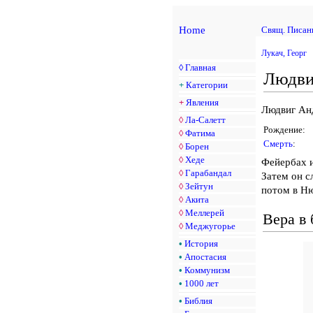
Home
Свящ. Писан
Лукач, Георг
◊
Главная
Людви
+
Категории
+
Явления
Людвиг Ан
◊
Ла-Салетт
Рождение:
◊
Фатима
Смерть
:
◊
Борен
◊
Хеде
Фейербах и
◊
Гарабандал
Затем он с
◊
Зейтун
потом в Ню
◊
Акита
◊
Меллерей
Вера в 
◊
Меджугорье
•
История
•
Апостасия
•
Коммунизм
•
1000 лет
•
Библия