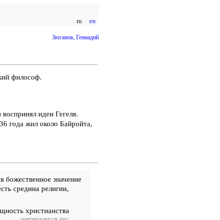
ru
en
Зюганов, Геннадий
кий философ.
 воспринял идеи Гегеля.
836 года жил около Байройта,
, в божественное значение
есть средина религии,
щность христианства
цитируется по: