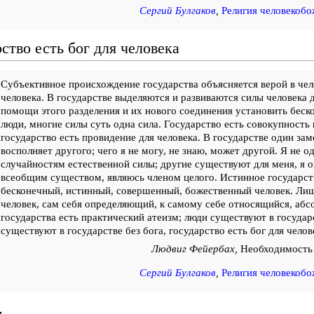
Сергий Булгаков
,
Религия человекобо
ство есть бог для человека
Субъективное происхождение государства объясняется верой в чело
человека. В государстве выделяются и развиваются силы человека д
помощи этого разделения и их нового соединения установить беск
люди, многие силы суть одна сила. Государство есть совокупность 
государство есть провидение для человека. В государстве один зам
восполняет другого; чего я не могу, не знаю, может другой. Я не о
случайностям естественной силы; другие существуют для меня, я 
всеобщим существом, являюсь членом целого. Истинное государст
бесконечный, истинный, совершенный, божественный человек. Лиш
человек, сам себя определяющий, к самому себе относящийся, аб
государства есть практический атеизм; люди существуют в государ
существуют в государстве без бога, государство есть бог для чело
Людвиг Фейербах,
Необходимость
Сергий Булгаков
,
Религия человекобо
ть …