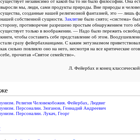
существует независимо от какой бы то ни было философии. Она ест
выросли мы, люди, сами продукты природы. Вне природы и человек
существа, созданные нашей религиозной фантазией, это — лишь ф
нашей собственной сущности.
Заклят
ие было снято; «система» был
сторону, противоречие разрешено простым обнаружением того обс
существует только в воображении. — Надо было пережить освобод
книги, чтобы составить себе представление об этом. Воодушевлен
стали сразу фейербахианцами. С каким энтузиазмом приветствовал
как сильно повлияло оно на него, несмотря на все критические ого
себе, прочитав «Святое семейство».
Л. Фейербах и конец классическо
кже
унизм. Религия Человекобожия. Фейербах, Людвиг
унизм. Персоналии. Зюганов, Геннадий Андреевич
унизм. Персоналии. Лукач, Георг
и