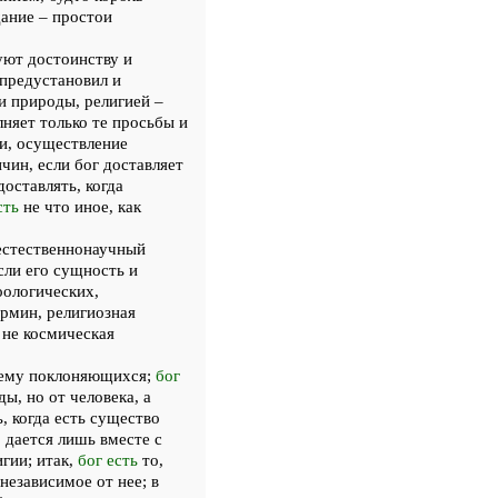
дание – простои
уют достоинству и
 предустановил и
и природы, религией –
лняет только те просьбы и
и, осуществление
чин, если бог доставляет
оставлять, когда
сть
не что иное, как
естественнонаучный
если его сущность и
оологических,
рмин, религиозная
 не космическая
и ему поклоняющихся;
бог
ы, но от человека, а
, когда есть существо
 дается лишь вместе с
гии; итак,
бог есть
то,
независимое от нее; в