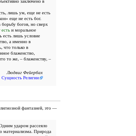
бъективно заключено в
ть, лишь ум, еще не есть
он» еще не есть бог.
 борьбу богов, но сверх
 есть
и моральное
ь есть лишь условие
во, а именно в
, что только в
нное блаженство,
о то же, – блаженству, –
Людвиг Фейербах
Сущность Религии
елигиозной фантазией, это —
 Одним ударом рассеяло
во материализма. Природа