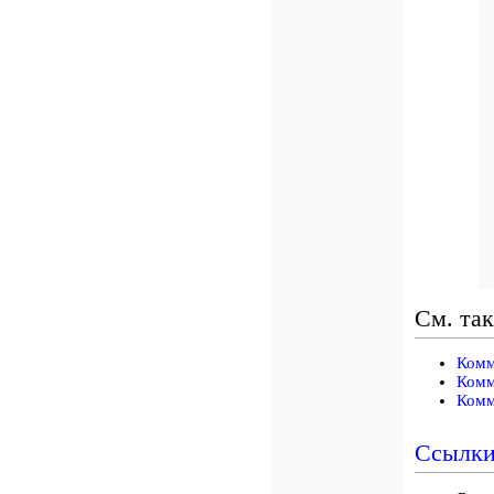
См. та
Комм
Комм
Комм
Ссылк