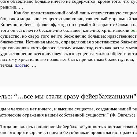
боге объективно больше ничего не содержится, кроме того, что су
религии. …
Как бог, представляющий собой лишь спекулятивную сущнос
бог, так и моральное существо или «олицетворенный моральный зак
Конечно, и Зевс – философ, когда он с улыбкой взирает с Олимпа на
того он есть нечто бесконечно большее; конечно, христианский
бог
существо, но сверх того нечто бесконечно большее; нравственност
блаженства. Истинная мысль, определяющая христианское блаженст
противоположность философскому язычеству, есть как раз та мысль
удовлетворении всего человеческого существа можно обрести исти
поэтому христианство позволяет быть причастным божеству, или, чт
телом,
плоть
ю. …
ельс: “…все мы стали сразу фейербахианцами”
ды и человека нет ничего, и высшие существа, созданные нашей р
стические отражения нашей собственной сущности.” (Ф. Энгельс)
Тогда появилось сочинение Фейербаха «Сущность христианства».
оно это противоречие, снова и без обиняков провозгласив торжест