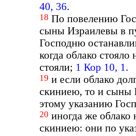
40, 36
.
18
По повелению Гос
сыны Израилевы в пу
Господню останавлив
когда облако стояло 
стояли;
1 Кор 10, 1
.
19
и если облако дол
скиниею, то и сыны
этому указанию Госп
20
иногда же облако
скиниею: они по ук