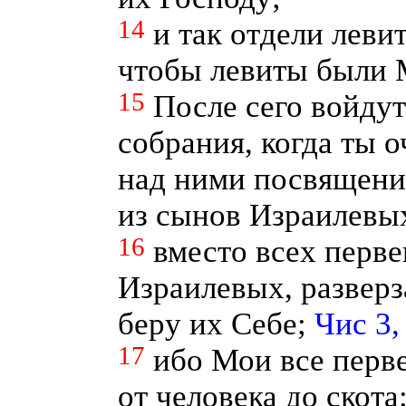
14
и так отдели леви
чтобы левиты были 
15
После сего войду
собрания, когда ты 
над ними посвящени
из сынов Израилевы
16
вместо всех перве
Израилевых, развер
беру их Себе;
Чис 3,
17
ибо Мои все перв
от человека до скота: