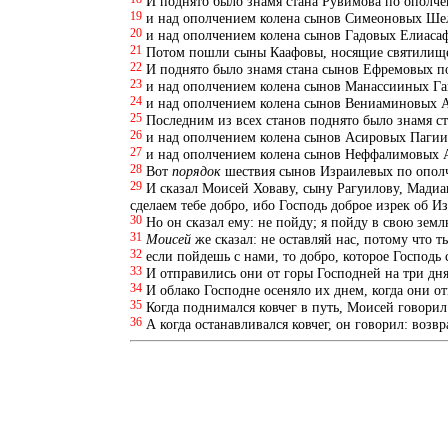
И поднято было знамя стана Рувимова по ополче
19
и над ополчением колена сынов Симеоновых Ше
20
и над ополчением колена сынов Гадовых Елиасаф
21
Потом пошли сыны Каафовы, носящие святилище;
22
И поднято было знамя стана сынов Ефремовых п
23
и над ополчением колена сынов Манассииных Га
24
и над ополчением колена сынов Вениаминовых 
25
Последним из всех станов поднято было знамя 
26
и над ополчением колена сынов Асировых Пагии
27
и над ополчением колена сынов Неффалимовых 
28
Вот
порядок
шествия сынов Израилевых по ополч
29
И сказал Моисей Ховаву, сыну Рагуилову, Мадиан
сделаем тебе добро, ибо Господь доброе изрек об И
30
Но он сказал ему: не пойду; я пойду в свою земл
31
Моисей
же сказал: не оставляй нас, потому что т
32
если пойдешь с нами, то добро, которое Господь 
33
И отправились они от горы Господней на три дня 
34
И облако Господне осеняло их днем, когда они от
35
Когда поднимался ковчег в путь, Моисей говорил
36
А когда останавливался ковчег, он говорил: возв