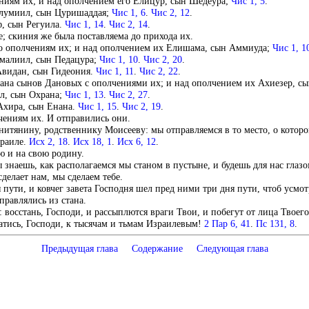
ниям их; и над ополчением его Елицур, сын Шедеура;
Чис 1, 5
.
лумиил, сын Цуришаддая;
Чис 1, 6
.
Чис 2, 12
.
, сын Регуила.
Чис 1, 14
.
Чис 2, 14
.
 скиния же была поставляема до прихода их.
о ополчениям их; и над ополчением их Елишама, сын Аммиуда;
Чис 1, 1
малиил, сын Педацура;
Чис 1, 10
.
Чис 2, 20
.
Авидан, сын Гидеония.
Чис 1, 11
.
Чис 2, 22
.
стана сынов Дановых с ополчениями их; и над ополчением их Ахиезер, 
л, сын Охрана;
Чис 1, 13
.
Чис 2, 27
.
Ахира, сын Енана.
Чис 1, 15
.
Чис 2, 19
.
ениям их. И отправились они.
итянину, родственнику Моисееву: мы отправляемся в то место, о котором
зраиле.
Исх 2, 18
.
Исх 18, 1
.
Исх 6, 12
.
ю и на свою родину.
ы знаешь, как располагаемся мы станом в пустыне, и будешь для нас глазо
сделает нам, мы сделаем тебе.
пути, и ковчег завета Господня шел пред ними три дня пути, чтоб усмот
правлялись из стана.
: восстань, Господи, и рассыплются враги Твои, и побегут от лица Твое
ратись, Господи, к тысячам и тьмам Израилевым!
2 Пар 6, 41
.
Пс 131, 8
.
Предыдущая глава
Содержание
Следующая глава