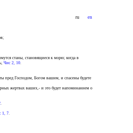
ru
en
в;
имутся станы, становящиеся к морю; когда в
ь;
Чис 2, 10
.
уты пред Господом, Богом вашим, и спасены будете
рных жертвах ваших,- и это будет напоминанием о
2
.
 1, 7
.