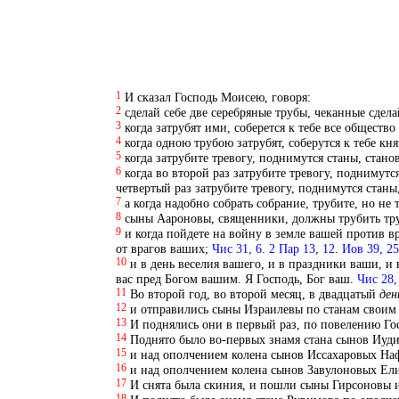
1
И сказал Господь Моисею, говоря:
2
сделай себе две серебряные трубы, чеканные сдела
3
когда затрубят ими, соберется к тебе все общество
4
когда одною трубою затрубят, соберутся к тебе кн
5
когда затрубите тревогу, поднимутся станы, стано
6
когда во второй раз затрубите тревогу, поднимутс
четвертый раз затрубите тревогу, поднимутся станы
7
а когда надобно собрать собрание, трубите, но не 
8
сыны Аароновы, священники, должны трубить тру
9
и когда пойдете на войну в земле вашей против в
от врагов ваших;
Чис 31, 6
.
2 Пар 13, 12
.
Иов 39, 25
10
и в день веселия вашего, и в праздники ваши, 
вас пред Богом вашим. Я Господь, Бог ваш.
Чис 28,
11
Во второй год, во второй месяц, в двадцатый
ден
12
и отправились сыны Израилевы по станам своим 
13
И поднялись они в первый раз, по повелению Г
14
Поднято было во-первых знамя стана сынов Иуд
15
и над ополчением колена сынов Иссахаровых На
16
и над ополчением колена сынов Завулоновых Ел
17
И снята была скиния, и пошли сыны Гирсоновы
18