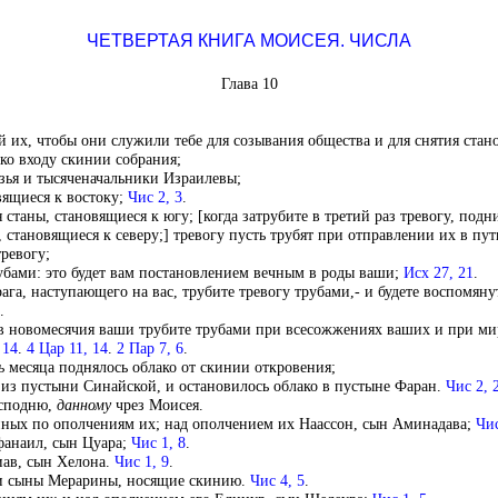
ЧЕТВЕРТАЯ КНИГА МОИСЕЯ. ЧИСЛА
Глава 10
й их, чтобы они служили тебе для созывания общества и для снятия стано
 ко входу скинии собрания;
язья и тысяченачальники Израилевы;
вящиеся к востоку;
Чис 2, 3
.
я станы, становящиеся к югу; [когда затрубите в третий раз тревогу, подн
, становящиеся к северу;] тревогу пусть трубят при отправлении их в пут
тревогу;
бами: это будет вам постановлением вечным в роды ваши;
Исх 27, 21
.
рага, наступающего на вас, трубите тревогу трубами,- и будете воспомян
.
и в новомесячия ваши трубите трубами при всесожжениях ваших и при ми
 14
.
4 Цар 11, 14
.
2 Пар 7, 6
.
ь
месяца поднялось облако от скинии откровения;
из пустыни Синайской, и остановилось облако в пустыне Фаран.
Чис 2, 
осподню,
данному
чрез Моисея.
иных по ополчениям их; над ополчением их Наассон, сын Аминадава;
Чис
фанаил, сын Цуара;
Чис 1, 8
.
иав, сын Хелона.
Чис 1, 9
.
 и сыны Мерарины, носящие скинию.
Чис 4, 5
.