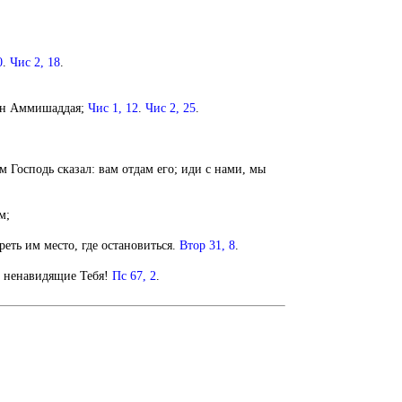
0
.
Чис 2, 18
.
сын Аммишаддая;
Чис 1, 12
.
Чис 2, 25
.
 Господь сказал: вам отдам его; иди с нами, мы
м;
реть им место, где остановиться.
Втор 31, 8
.
го ненавидящие Тебя!
Пс 67, 2
.