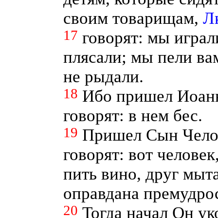
своим товарищам,
Лк
17
говорят: мы играл
плясали; мы пели ва
не рыдали.
18
Ибо пришел Иоанн,
говорят: в нем бес.
19
Пришел Сын Челов
говорят: вот человек
пить вино, друг мыт
оправдана премудрос
20
Тогда начал Он ук