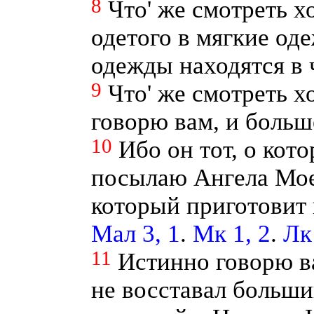
8
Что' же смотреть х
одетого в мягкие о
одежды находятся в 
9
Что' же смотреть х
говорю вам, и больш
10
Ибо он тот, о кото
посылаю Ангела Мое
который приготовит 
Мал 3, 1
.
Мк 1, 2
.
Лк
11
Истинно говорю в
не восставал больши