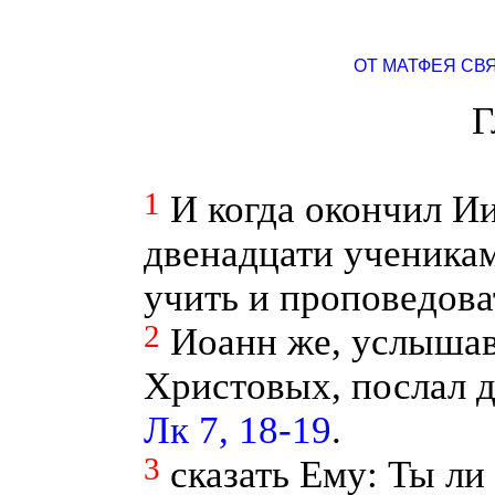
ОТ МАТФЕЯ СВ
Г
1
И когда окончил И
двенадцати ученикам
учить и проповедоват
2
Иоанн же, услышав
Христовых, послал д
Лк 7, 18-19
.
3
сказать Ему: Ты ли