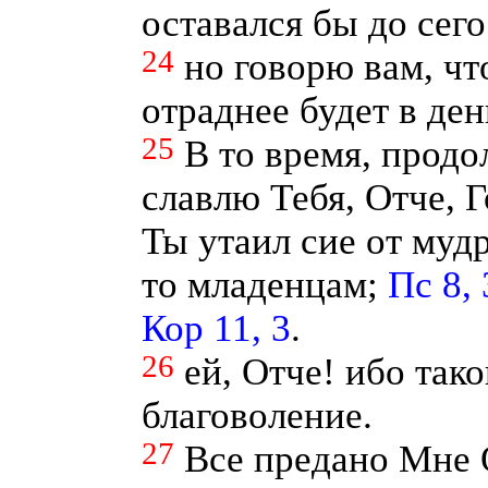
оставался бы до сего
24
но говорю вам, чт
отраднее будет в ден
25
В то время, продо
славлю Тебя, Отче, Г
Ты утаил сие от муд
то младенцам;
Пс 8, 
Кор 11, 3
.
26
ей, Отче! ибо так
благоволение.
27
Все предано Мне 