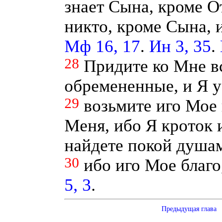
знает Сына, кроме От
никто, кроме Сына, 
Мф 16, 17
.
Ин 3, 35
.
28
Придите ко Мне в
обремененные, и Я у
29
возьмите иго Мое 
Меня, ибо Я кроток 
найдете покой душа
30
ибо иго Мое благо
5, 3
.
Предыдущая глава