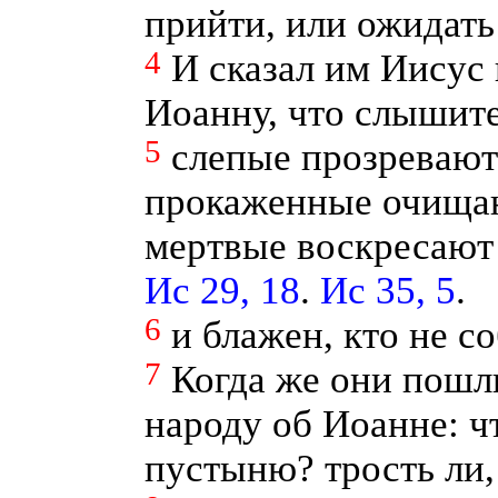
прийти, или ожидать
4
И сказал им Иисус 
Иоанну, что слышите
5
слепые прозревают
прокаженные очищаю
мертвые воскресают
Ис 29, 18
.
Ис 35, 5
.
6
и блажен, кто не с
7
Когда же они пошл
народу об Иоанне: ч
пустыню? трость ли,