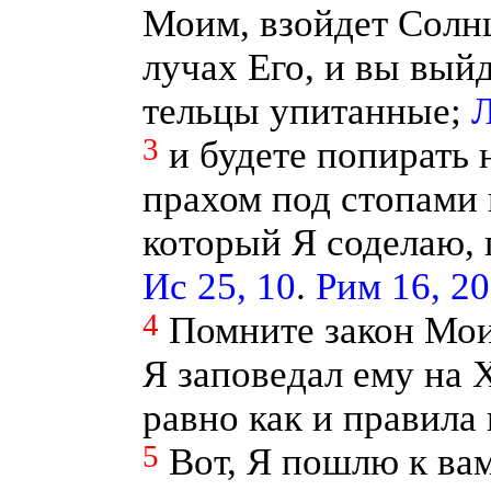
Моим, взойдет Солнц
лучах Его, и вы выйд
тельцы упитанные;
Л
3
и будете попирать 
прахом под стопами 
который Я соделаю, 
Ис 25, 10
.
Рим 16, 20
4
Помните закон Мои
Я заповедал ему на 
равно как и правила
5
Вот, Я пошлю к ва