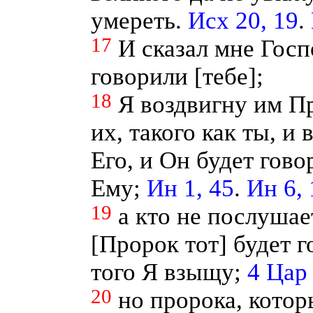
умереть.
Исх 20, 19
.
17
И сказал мне Госп
говорили [тебе];
18
Я воздвигну им Пр
их, такого как ты, и
Его, и Он будет гово
Ему;
Ин 1, 45
.
Ин 6, 
19
а кто не послушае
[Пророк тот] будет 
того Я взыщу;
4 Цар 
20
но пророка, кото