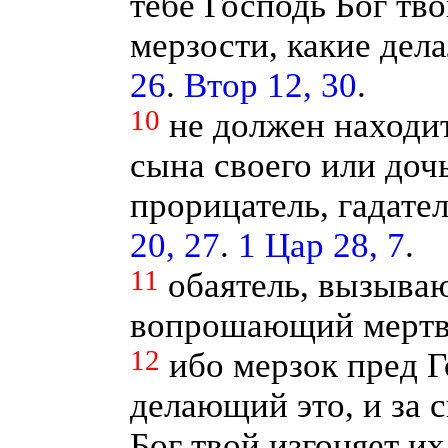
тебе Господь Бог тво
мерзости, какие дел
26
.
Втор 12, 30
.
10
не должен находи
сына своего или дочь
прорицатель, гадате
20, 27
.
1 Цар 28, 7
.
11
обаятель, вызыва
вопрошающий мертв
12
ибо мерзок пред Г
делающий это, и за 
Бог твой изгоняет их