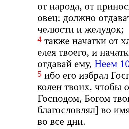
от народа, от прино
овец: должно отдава
челюсти и желудок;
4
также начатки от хл
елея твоего, и начат
отдавай ему,
Неем 10
5
ибо его избрал Гос
колен твоих, чтобы 
Господом, Богом тво
благословлял] во им
во все дни.