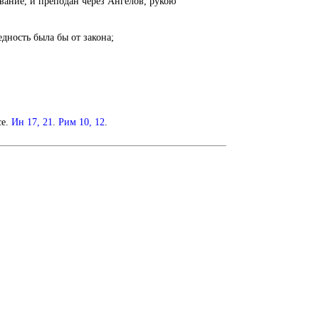
вание, и преподан через Ангелов, рукою
дность была бы от закона;
се.
Ин 17, 21
.
Рим 10, 12
.