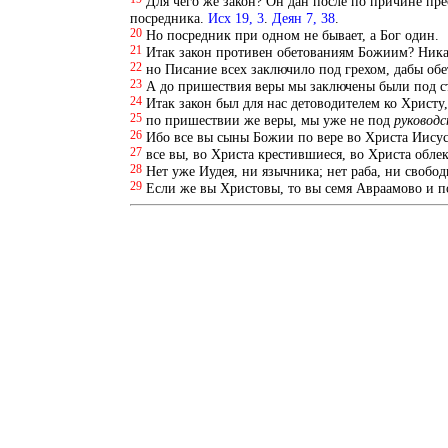
Для чего же закон? Он дан после по причине пр
посредника.
Исх 19, 3
.
Деян 7, 38
.
20
Но посредник при одном не бывает, а Бог один.
21
Итак закон противен обетованиям Божиим? Никак
22
но Писание всех заключило под грехом, дабы об
23
А до пришествия веры мы заключены были под с
24
Итак закон был для нас детоводителем ко Христу
25
по пришествии же веры, мы уже не под
руковод
26
Ибо все вы сыны Божии по вере во Христа Иису
27
все вы, во Христа крестившиеся, во Христа обле
28
Нет уже Иудея, ни язычника; нет раба, ни свобо
29
Если же вы Христовы, то вы семя Авраамово и 