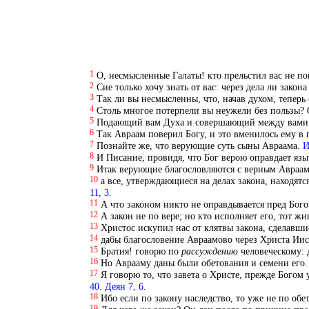
1
О, несмысленные Галаты! кто прельстил вас не по
2
Сие только хочу знать от вас: через дела ли зако
3
Так ли вы несмысленны, что, начав духом, теперь
4
Столь многое потерпели вы неужели без пользы? О
5
Подающий вам Духа и совершающий между вами ч
6
Так Авраам поверил Богу, и это вменилось ему в 
7
Познайте же, что верующие суть сыны Авраама.
И
8
И Писание, провидя, что Бог верою оправдает язы
9
Итак верующие благословляются с верным Авраа
10
а все, утверждающиеся на делах закона, находятс
11, 3
.
11
А что законом никто не оправдывается пред Бого
12
А закон не по вере; но кто исполняет его, тот жи
13
Христос искупил нас от клятвы закона, сделавши
14
дабы благословение Авраамово через Христа Иис
15
Братия! говорю по
рассуждению
человеческому: 
16
Но Аврааму даны были обетования и семени его. 
17
Я говорю то, что завета о Христе, прежде Богом 
40
.
Деян 7, 6
.
18
Ибо если по закону наследство, то уже не по об
19