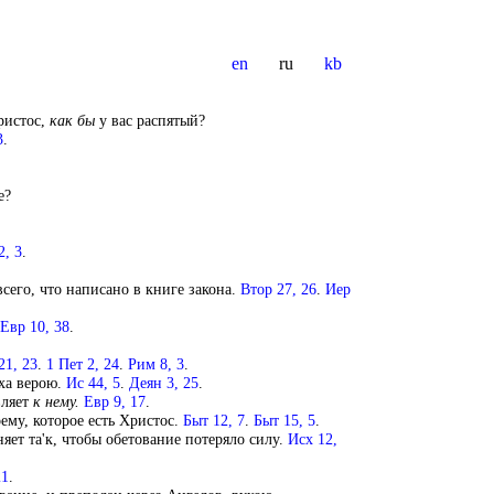
en
ru
kb
ристос,
как
бы
у вас распятый?
3
.
е?
2, 3
.
всего, что написано в книге закона.
Втор 27, 26
.
Иер
Евр 10, 38
.
21, 23
.
1 Пет 2, 24
.
Рим 8, 3
.
ха верою.
Ис 44, 5
.
Деян 3, 25
.
вляет
к
нему.
Евр 9, 17
.
ему, которое есть Христос.
Быт 12, 7
.
Быт 15, 5
.
яет та'к, чтобы обетование потеряло силу.
Исх 12,
21
.