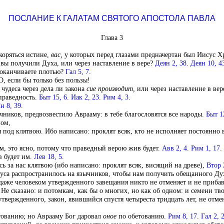
ПОСЛАНИЕ К ГАЛАТАМ СВЯТОГО АПОСТОЛА ПАВЛА
Глава 3
коряться истине,
вас,
у которых перед глазами предначертан был Иисус Х
на вы получили Духа, или через наставление в вере?
Деян 2, 38
.
Деян 10, 4
 оканчиваете плотью?
Гал 5, 7
.
, если бы только без пользы!
удеса через дела ли закона
сие
производит,
или через наставление в вер
праведность.
Быт 15, 6
.
Иак 2, 23
.
Рим 4, 3
.
н 8, 39
.
чников, предвозвестило Аврааму: в тебе благословятся все народы.
Быт 1
мом,
я под клятвою. Ибо написано: проклят всяк, кто не исполняет постоянно 
м, это ясно, потому что праведный верою жив будет.
Авв 2, 4
.
Рим 1, 17
.
в будет им.
Лев 18, 5
.
сь за нас клятвою (ибо написано: проклят всяк, висящий на древе),
Втор 
уса распространилось на язычников, чтобы нам получить обещанного Ду
даже человеком утвержденного завещания никто не отменяет и не приба
Не сказано: и потомкам, как бы о многих, но как об одном: и семени тво
утвержденного, закон, явившийся спустя четыреста тридцать лет, не отмен
етованию; но Аврааму Бог даровал
оное
по обетованию.
Рим 8, 17
.
Гал 2, 