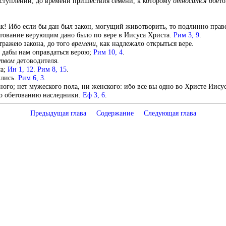
еступлений, до времени пришествия семени, к которому
относится
обето
! Ибо если бы дан был закон, могущий животворить, то подлинно праве
етование верующим дано было по вере в Иисуса Христа.
Рим 3, 9
.
тражею закона, до того
времени,
как надлежало открыться вере.
, дабы нам оправдаться верою;
Рим 10, 4
.
ством
детоводителя.
са;
Ин 1, 12
.
Рим 8, 15
.
клись.
Рим 6, 3
.
дного; нет мужеского пола, ни женского: ибо все вы одно во Христе Иису
по обетованию наследники.
Еф 3, 6
.
Предыдущая глава
Содержание
Следующая глава