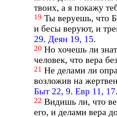
твоих, а я покажу те
19
Ты веруешь, что Б
и бесы веруют, и тр
29
.
Деян 19, 15
.
20
Но хочешь ли зна
человек, что вера бе
21
Не делами ли опра
возложив на жертвен
Быт 22, 9
.
Евр 11, 17
22
Видишь ли, что ве
его, и делами вера 