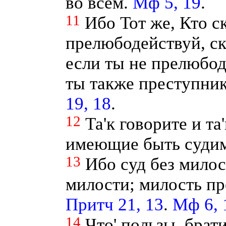
во всем.
Мф 5, 19
.
11
Ибо Тот же, Кто ск
прелюбодействуй, ска
если ты не прелюбод
ты также преступник
19, 18
.
12
Та'к говорите и та
имеющие быть судим
13
Ибо суд без мило
милости; милость пр
Притч 21, 13
.
Мф 6, 
14
Что' пользы, брати