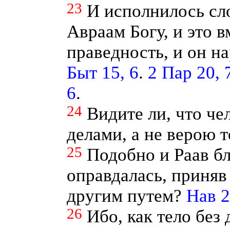
23
И исполнилось сл
Авраам Богу, и это 
праведность, и он н
Быт 15, 6
.
2 Пар 20, 
6
.
24
Видите ли, что че
делами, а не верою 
25
Подобно и Раав б
оправдалась, приняв
другим путем?
Нав 2
26
Ибо, как тело без 