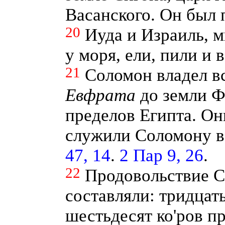
Васанского. Он был 
20
Иуда и Израиль, 
у моря, ели, пили и 
21
Соломон владел в
Евфрата
до земли Ф
пределов Египта. Он
служили Соломону во
47, 14
.
2 Пар 9, 26
.
22
Продовольствие С
составляли: тридцат
шестьдесят ко'ров п