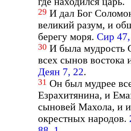
где находился царь.
29
И дал Бог Соломо
великий разум, и об
берегу моря.
Сир 47,
30
И была мудрость 
всех сынов востока 
Деян 7, 22
.
31
Он был мудрее вс
Езрахитянина, и Ема
сыновей Махола, и и
окрестных народов.
88, 1
.