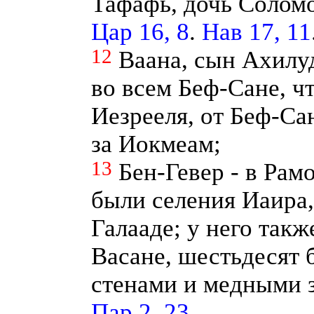
Тафафь, дочь Солом
Цар 16, 8
.
Нав 17, 11
12
Ваана, сын Ахилу
во всем Беф-Сане, ч
Иезрееля, от Беф-Са
за Иокмеам;
13
Бен-Гевер - в Рам
были селения Иаира,
Галааде; у него такж
Васане, шестьдесят 
стенами и медными 
Пар 2, 23
.