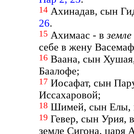
14
Ахинадав, сын Ги
26
.
15
Ахимаас - в
земле
себе в жену Васемаф
16
Ваана, сын Хушая
Баалофе;
17
Иосафат, сын Пар
Иссахаровой;
18
Шимей, сын Елы,
19
Гевер, сын Урия, в
земле Сигона, царя 