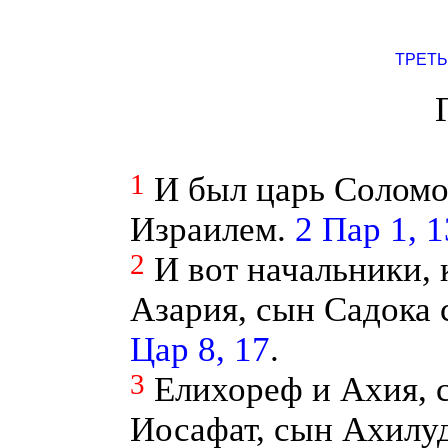
ТРЕТЬ
1
И был царь Соломо
Израилем.
2 Пар 1, 1
2
И вот начальники,
Азария, сын Садока
Цар 8, 17
.
3
Елихореф и Ахия, 
Иосафат, сын Ахилуд