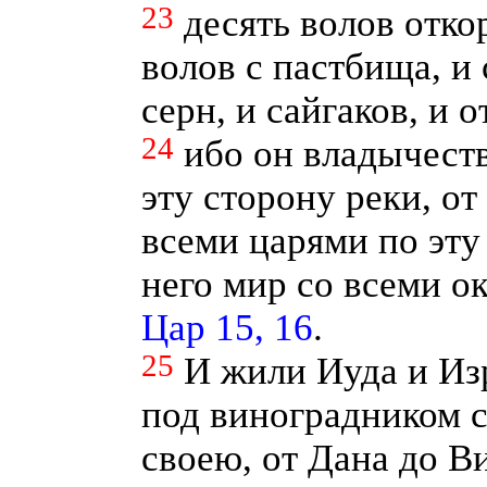
23
десять волов отк
волов с пастбища, и 
серн, и сайгаков, и 
24
ибо он владычест
эту сторону реки, от
всеми царями по эту
него мир со всеми 
Цар 15, 16
.
25
И жили Иуда и Из
под виноградником 
своею, от Дана до В