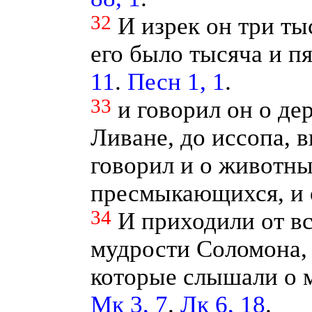
32
И изрек он три ты
его было тысяча и п
11
.
Песн 1, 1
.
33
и говорил он о дер
Ливане, до иссопа, 
говорил и о животных
пресмыкающихся, и 
34
И приходили от в
мудрости Соломона, 
которые слышали о 
Мк 3, 7
.
Лк 6, 18
.