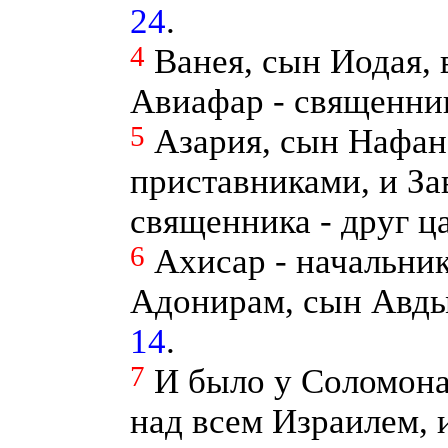
24
.
4
Ванея, сын Иодая, 
Авиафар - священни
5
Азария, сын Нафан
приставниками, и За
священника - друг ц
6
Ахисар - начальни
Адонирам, сын Авды
14
.
7
И было у Соломона
над всем Израилем, 