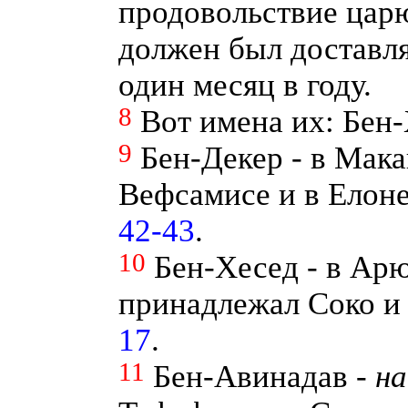
продовольствие царю
должен был доставля
один месяц в году.
8
Вот имена их: Бен-
9
Бен-Декер - в Мака
Вефсамисе и в Елоне
42-43
.
10
Бен-Хесед - в Ар
принадлежал Соко и
17
.
11
Бен-Авинадав -
на