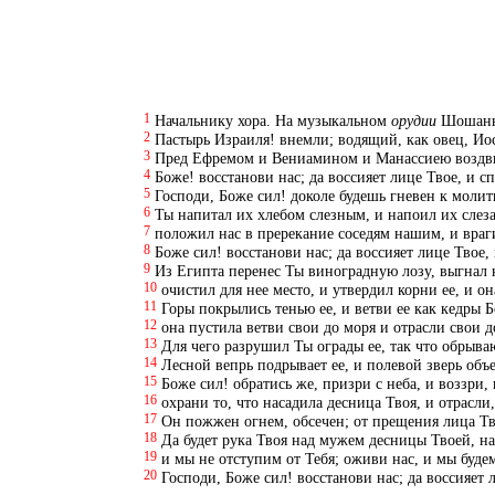
1
Начальнику хора. На музыкальном
орудии
Шошанни
2
Пастырь Израиля! внемли; водящий, как овец, Ио
3
Пред Ефремом и Вениамином и Манассиею воздви
4
Боже! восстанови нас; да воссияет лице Твое, и с
5
Господи, Боже сил! доколе будешь гневен к молит
6
Ты напитал их хлебом слезным, и напоил их слез
7
положил нас в пререкание соседям нашим, и вра
8
Боже сил! восстанови нас; да воссияет лице Твое, 
9
Из Египта перенес Ты виноградную лозу, выгнал 
10
очистил для нее место, и утвердил корни ее, и о
11
Горы покрылись тенью ее, и ветви ее как кедры 
12
она пустила ветви свои до моря и отрасли свои д
13
Для чего разрушил Ты ограды ее, так что обрыва
14
Лесной вепрь подрывает ее, и полевой зверь объе
15
Боже сил! обратись же, призри с неба, и воззри, 
16
охрани то, что насадила десница Твоя, и отрасли
17
Он пожжен огнем, обсечен; от прещения лица Тв
18
Да будет рука Твоя над мужем десницы Твоей, на
19
и мы не отступим от Тебя; оживи нас, и мы буде
20
Господи, Боже сил! восстанови нас; да воссияет 