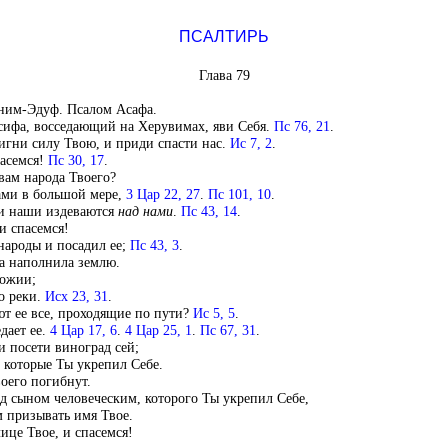
ПСАЛТИРЬ
Глава 79
м-Эдуф. Псалом Асафа.
сифа, восседающий на Херувимах, яви Себя.
Пс 76, 21
.
гни силу Твою, и приди спасти нас.
Ис 7, 2
.
пасемся!
Пс 30, 17
.
вам народа Твоего?
ами в большой мере,
3 Цар 22, 27
.
Пс 101, 10
.
ги наши издеваются
над нами
.
Пс 43, 14
.
и спасемся!
народы и посадил ее;
Пс 43, 3
.
на наполнила землю.
Божии;
о реки.
Исх 23, 31
.
ют ее все, проходящие по пути?
Ис 5, 5
.
дает ее.
4 Цар 17, 6
.
4 Цар 25, 1
.
Пс 67, 31
.
и посети виноград сей;
, которые Ты укрепил Себе.
оего погибнут.
д сыном человеческим, которого Ты укрепил Себе,
м призывать имя Твое.
лице Твое, и спасемся!