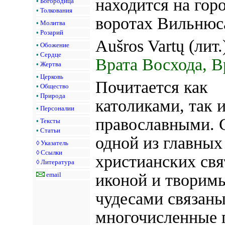
находится на гор
•
Богородица
•
Толкования
воротах Вильнюс
•
Молитва
•
Розарий
Aušros Vartų (лит
•
Обожение
•
Сердце
Врата Восхода,
В
•
Жертва
•
Церковь
Почитается как
•
Общество
•
Природа
католиками, так 
•
Персоналии
православными. 
•
Тексты
•
Статьи
одной из главных
◊
Указатель
◊
Ссылки
христианских свя
◊
Литература
иконой и творим
email
чудесами связан
многочисленные 