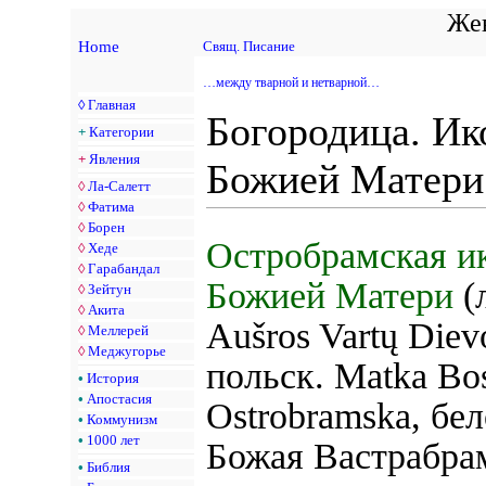
Жен
Home
Свящ. Писание
…между тварной и нетварной…
◊
Главная
Богородица. Ик
+
Категории
+
Явления
Божией Матери
◊
Ла-Салетт
◊
Фатима
◊
Борен
Остробрамская и
◊
Хеде
◊
Гарабандал
Божией Матери
(
◊
Зейтун
◊
Акита
Aušros Vartų Diev
◊
Меллерей
◊
Меджугорье
польск. Matka Bo
•
История
•
Апостасия
Ostrobramska, бе
•
Коммунизм
•
1000 лет
Божая Вастрабра
•
Библия