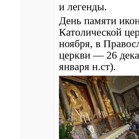
и легенды.
День памяти ико
Католической це
ноября, в Правос
церкви — 26 дека
января н.ст).