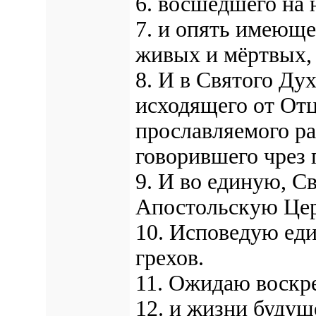
6. восшедшего на 
7. и опять имеюще
живых и мёртвых, 
8. И в Святого Ду
исходящего от Отц
прославляемого р
говорившего чрез 
9. И во единую, С
Апостольскую Цер
10. Исповедую еди
грехов.
11. Ожидаю воскр
12. и жизни будущ