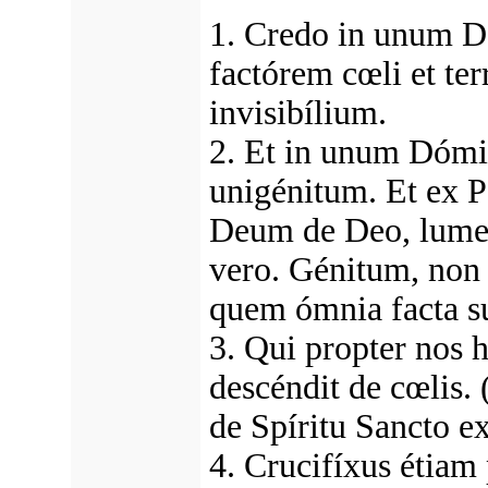
1. Credo in unum 
factórem cœli et te
invisibílium.
2. Et in unum Dómi
unigénitum. Et ex P
Deum de Deo, lume
vero. Génitum, non 
quem ómnia facta s
3. Qui propter nos 
descéndit de cœlis. 
de Spíritu Sancto e
4. Crucifíxus étiam 