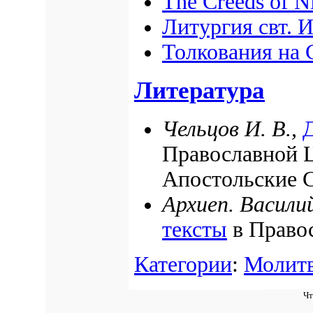
The Creeds of Ni
Литургия свт. 
Толкования на
Литература
Чельцов И. В.,
Православной Ц
Апостольские 
Архиеп. Васили
тексты
в Право
Категории
:
Молит
Чт