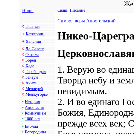
Жен
Home
Свящ. Писание
Символ веры Апостольский
◊
Главная
Никео-Царегр
+
Категории
+
Явления
◊
Ла-Салетт
Церковнославян
◊
Фатима
◊
Борен
◊
Хеде
1. Верую во едина
◊
Гарабандал
◊
Зейтун
Творца небу и зем
◊
Акита
невидимым.
◊
Меллерей
◊
Меджугорье
2. И во единаго Г
•
История
•
Апостасия
Божия, Единородн
•
Коммунизм
•
1000 лет
прежде всех век; С
•
Библия
•
Богородица