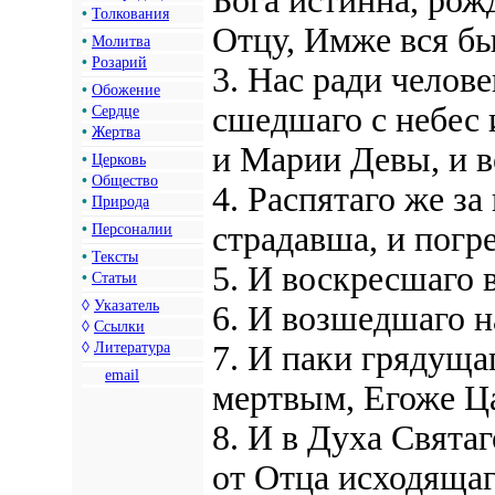
Бога истинна, рож
•
Толкования
Отцу, Имже вся б
•
Молитва
•
Розарий
3. Нас ради челов
•
Обожение
сшедшаго с небес 
•
Сердце
•
Жертва
и Марии Девы, и в
•
Церковь
•
Общество
4. Распятаго же з
•
Природа
страдавша, и погр
•
Персоналии
•
Тексты
5. И воскресшаго 
•
Статьи
◊
Указатель
6. И возшедшаго н
◊
Ссылки
◊
Литература
7. И паки грядуща
email
мертвым, Егоже Ца
8. И в Духа Свята
от Отца исходяща