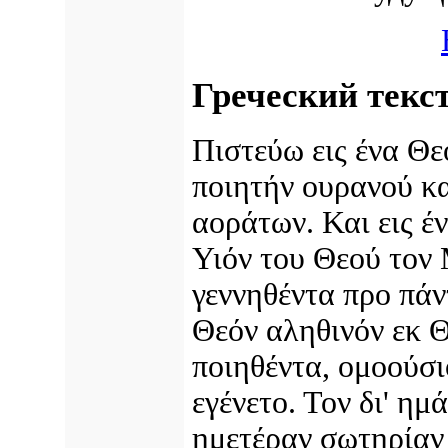
Греческий текс
Πιστεύω εις ένα Θ
ποιητήν ουρανού κα
αοράτων. Και εις έ
Υιόν του Θεού τον 
γεννηθέντα προ πά
Θεόν αληθινόν εκ Θ
ποιηθέντα, ομοούσι
εγένετο. Τον δι' ημ
ημετέραν σωτηρίαν