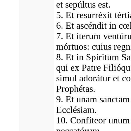
et sepúltus est.
5. Et resurréxit tér
6. Et ascéndit in cœ
7. Et íterum ventúru
mórtuos: cuius regni
8. Et in Spíritum 
qui ex Patre Filióqu
simul adorátur et co
Prophétas.
9. Et unam sanctam
Ecclésiam.
10. Confíteor unum
peccatórum.