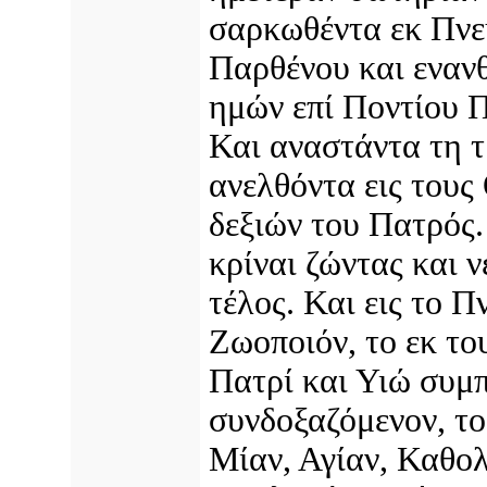
σαρκωθέντα εκ Πνε
Παρθένου και εναν
ημών επί Ποντίου Π
Και αναστάντα τη τ
ανελθόντα εις τους
δεξιών του Πατρός.
κρίναι ζώντας και 
τέλος. Και εις το Π
Ζωοποιόν, το εκ το
Πατρί και Υιώ συμ
συνδοξαζόμενον, τ
Μίαν, Αγίαν, Καθο