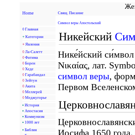
Жен
Home
Свящ. Писание
Символ веры Апостольский
◊
Главная
Никейский
Сим
+
Категории
+
Явления
Нике́йский си́мвол 
◊
Ла-Салетт
◊
Фатима
Νικαίας, лат. Sym
◊
Борен
◊
Хеде
символ веры
, фор
◊
Гарабандал
◊
Зейтун
Первом Вселенском
◊
Акита
◊
Меллерей
◊
Меджугорье
Церковнославян
•
История
•
Апостасия
•
Коммунизм
Церковнославянски
•
1000 лет
Иосифа 1650 года.
•
Библия