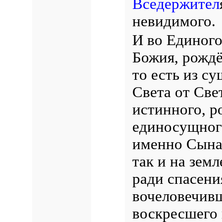
Вседержител
невидимого.
И во Единого
Божия, рождё
то есть из су
Света от Све
истинного, р
единосущного
именно Сына]
так и на земл
ради спасени
вочеловечивш
воскресшего 