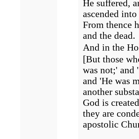
He suffered, a
ascended into
From thence h
and the dead.
And in the Ho
[But those wh
was not;' and 
and 'He was ma
another substa
God is created
they are cond
apostolic Chu