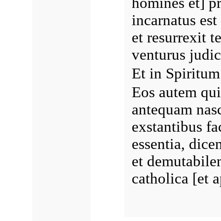
homines et] p
incarnatus est 
et resurrexit t
venturus judic
Et in Spiritu
Eos autem qui 
antequam nasc
exstantibus fac
essentia, dice
et demutabile
catholica [et 