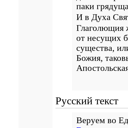
паки грядущ
И в Духа Свя
Глаголющия ж
от несущих б
существа, ил
Божия, таков
Апостольская
Русский текст
Веруем во Ед