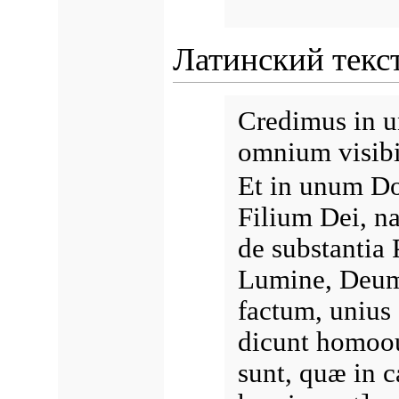
Латинский текс
Credimus in 
omnium visibi
Et in unum D
Filium Dei, na
de substantia
Lumine, Deum
factum, unius
dicunt homoou
sunt, quæ in c