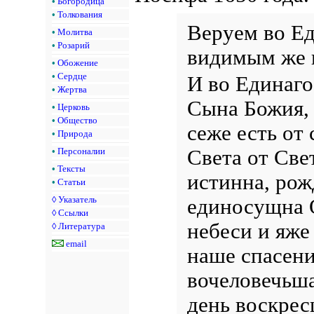
•
Богородица
•
Толкования
Веруем во Е
•
Молитва
•
Розарий
видимым же 
•
Обожение
•
Сердце
И во Единаго
•
Жертва
Сына Божия, 
•
Церковь
•
Общество
сеже есть от 
•
Природа
Света от Све
•
Персоналии
•
Тексты
истинна, рож
•
Статьи
◊
Указатель
единосущна О
◊
Ссылки
небеси и яже 
◊
Литература
email
наше спасен
вочеловечьша
день воскрес