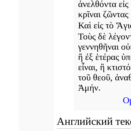
ἀνελθόντα εἰς
κρῖναι ζῶντας
Καὶ εἰς τὸ Ἅγ
Τοὺς δὲ λέγοντ
γεννηθῆναι οὐκ
ἢ ἐξ ἑτέρας ὑ
εἶναι, ἢ κτιστ
τοῦ θεοῦ, ἀνα
Ἀμήν.
О
Английский тек