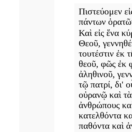
Πιστεύομεν εἰ
πάντων ὁρατῶν
Καὶ εἰς ἕνα κ
Θεοῦ, γεννηθέ
τουτέστιν ἐκ τ
θεοῦ, φῶς ἐκ 
ἀληθινοῦ, γεν
τῷ πατρί, δι' 
οὐρανῷ καὶ τὰ 
ἀνθρώπους καὶ
κατελθόντα κ
παθόντα καὶ ἀ