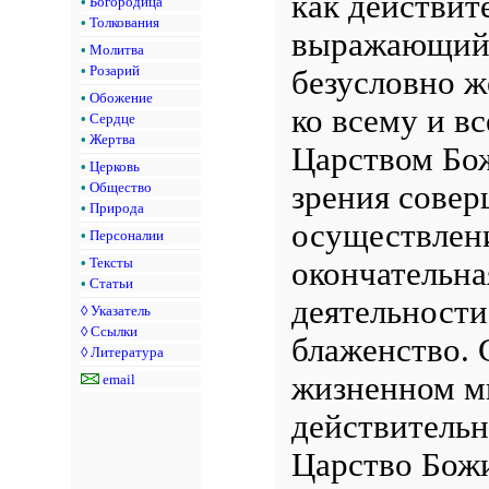
как действит
•
Богородица
•
Толкования
выражающий 
•
Молитва
•
Розарий
безусловно ж
•
Обожение
ко всему и в
•
Сердце
•
Жертва
Царством Бож
•
Церковь
зрения совер
•
Общество
•
Природа
осуществлени
•
Персоналии
окончательна
•
Тексты
•
Статьи
деятельности
◊
Указатель
◊
Ссылки
блаженство. 
◊
Литература
жизненном м
email
действительн
Царство Божи