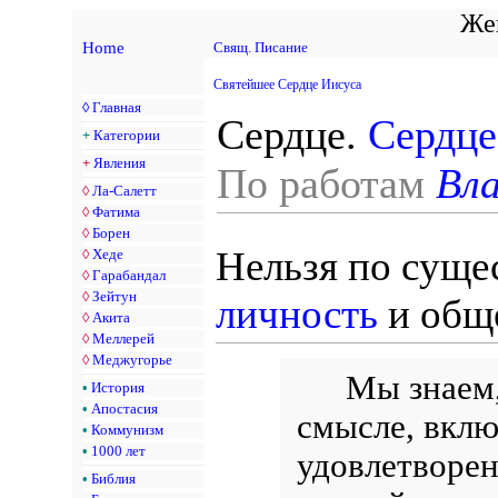
Жен
Home
Свящ. Писание
Святейшее Сердце Иисуса
◊
Главная
Сердце.
Сердце
+
Категории
+
Явления
По работам
Вла
◊
Ла-Салетт
◊
Фатима
◊
Борен
Нельзя по суще
◊
Хеде
◊
Гарабандал
◊
Зейтун
личность
и общ
◊
Акита
◊
Меллерей
◊
Меджугорье
Мы знаем,
•
История
•
Апостасия
смысле, вклю
•
Коммунизм
•
1000 лет
удовлетворен
•
Библия