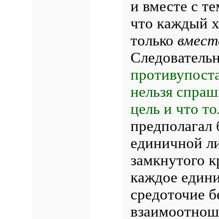
и вместе с т
что каждый хо
только
вмест
Следователь
противупост
нельзя спраши
цель и что то
предполагал 
единичной ли
замкнутого кр
каждое едини
средоточие б
взаимоотноше