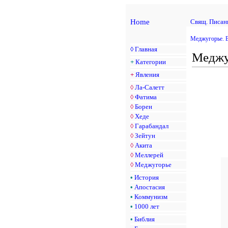
Home
Свящ. Писан
Меджугорье. 
◊
Главная
Меджуг
+
Категории
+
Явления
◊
Ла-Салетт
◊
Фатима
◊
Борен
◊
Хеде
◊
Гарабандал
◊
Зейтун
◊
Акита
◊
Меллерей
◊
Меджугорье
•
История
•
Апостасия
•
Коммунизм
•
1000 лет
•
Библия