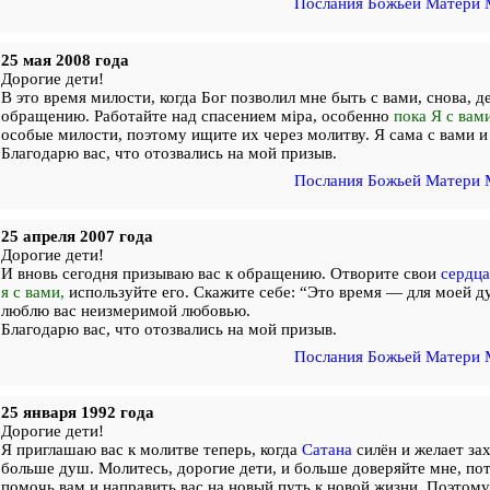
Послания Божьей Матери 
25 мая 2008 года
Дорогие дети!
В это время милости, когда Бог позволил мне быть с вами, снова, д
обращению. Работайте над спасением мiра, особенно
пока Я с вами
особые милости, поэтому ищите их через молитву. Я сама с вами и
Благодарю вас, что отозвались на мой призыв.
Послания Божьей Матери 
25 апреля 2007 года
Дорогие дети!
И вновь сегодня призываю вас к обращению. Отворите свои
сердца
я с вами,
используйте его. Скажите себе: “Это время — для моей д
люблю вас неизмеримой любовью.
Благодарю вас, что отозвались на мой призыв.
Послания Божьей Матери 
25 января 1992 года
Дорогие дети!
Я приглашаю вас к молитве теперь, когда
Сатана
силён и желает за
больше душ. Молитесь, дорогие дети, и больше доверяйте мне, пот
помочь вам и направить вас на новый путь к новой жизни. Поэтому,