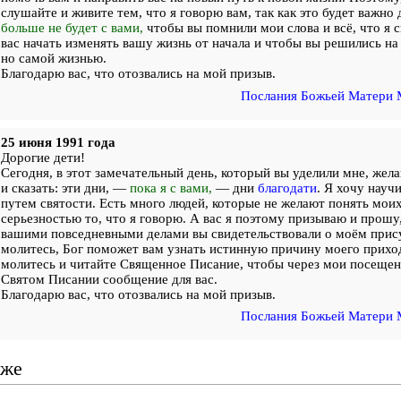
слушайте и живите тем, что я говорю вам, так как это будет важно 
больше не будет с вами,
чтобы вы помнили мои слова и всё, что я с
вас начать изменять вашу жизнь от начала и чтобы вы решились на
но самой жизнью.
Благодарю вас, что отозвались на мой призыв.
Послания Божьей Матери 
25 июня 1991 года
Дорогие дети!
Сегодня, в этот замечательный день, который вы уделили мне, жела
и сказать: эти дни, —
пока я с вами,
— дни
благодати
. Я хочу науч
путем святости. Есть много людей, которые не желают понять моих
серьезностью то, что я говорю. А вас я поэтому призываю и прош
вашими повседневными делами вы свидетельствовали о моём прису
молитесь, Бог поможет вам узнать истинную причину моего приход
молитесь и читайте Священное Писание, чтобы через мои посещен
Святом Писании сообщение для вас.
Благодарю вас, что отозвались на мой призыв.
Послания Божьей Матери 
кже