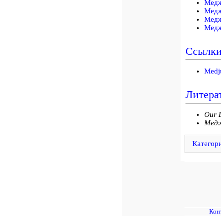
Медж
Медж
Медж
Медж
Ссылк
Medj
Литера
Our 
Медж
Категор
Кон