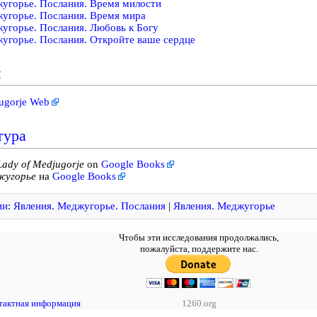
угорье. Послания. Время милости
угорье. Послания. Время мира
угорье. Послания. Любовь к Богу
угорье. Послания. Откройте ваше сердце
и
ugorje Web
тура
Lady of Medjugorje
on
Google Books
угорье
на
Google Books
ии
:
Явления. Меджугорье. Послания
|
Явления. Меджугорье
Чтобы эти исследования продолжались,
пожалуйста, поддержите нас.
тактная информация
1260.org