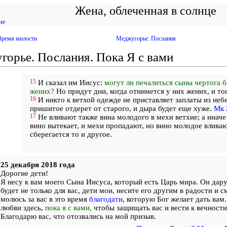
Жена, облеченная в солнце
ие
Время милости
Меджугорье. Послания
орье. Послания. Пока Я с вами
15
И сказал им Иисус:
могут ли печалиться сыны чертога б
жених?
Но придут дни, когда отнимется у них жених, и тог
16
И никто к ветхой одежде не приставляет заплаты из небе
пришитое отдерет от старого, и дыра будет еще хуже.
Мк 
17
Не вливают также вина молодого в мехи ветхие; а инач
вино вытекает, и мехи пропадают, но вино молодое вливаю
сберегается то и другое.
25 декабря 2018 года
Дорогие дети!
Я несу к вам моего Сына Иисуса, который есть Царь мира. Он дару
будет не только для вас, дети мои, несите его другим в радости и с
молюсь за вас в это время
благодати
, которую Бог желает дать вам
любви здесь,
пока я с вами,
чтобы защищать вас и вести к вечности
Благодарю вас, что отозвались на мой призыв.