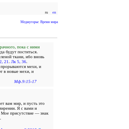
ru
en
Меджугорье. Время мира
рачного, пока с ними
да будут поститься.
леной ткани, ибо вновь
2, 21
.
Лк 5, 36
.
е прорываются мехи, и
т в новые мехи, и
Мф.9:15-17
ет вам мир, и пусть это
мирении. Я с вами и
. Мое присутствие — знак
.