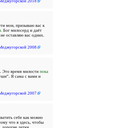
Меджугорской 2018
ети мои, призываю вас к
.
Бог милосерд и даёт
 не оставляю вас одних.
Меджугорской 2008
. Это время милости
пока
уши”. Я сама с вами и
Меджугорской 2007
хватить себе как можно
ому что я здесь, чтобы
 дорогие детки,