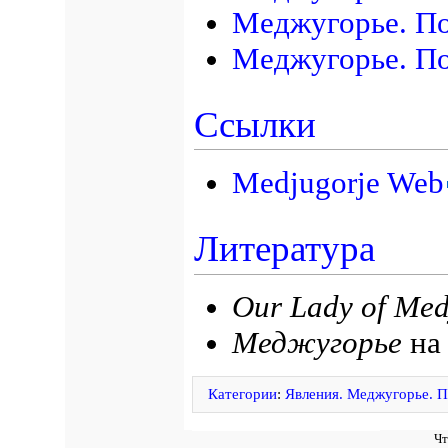
Меджугорье. П
Меджугорье. По
Ссылки
Medjugorje Web
Литература
Our Lady of Med
Меджугорье
н
Категории
:
Явления. Меджугорье. П
Чт