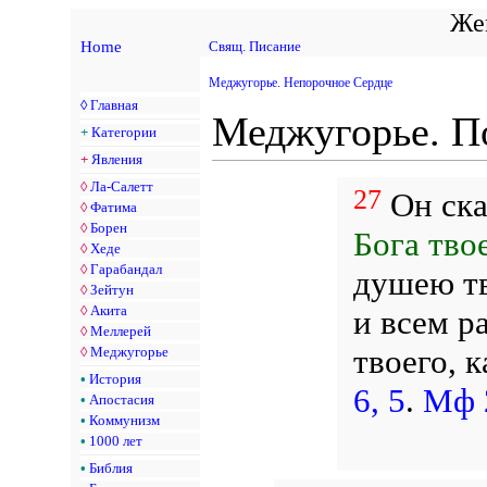
Жен
Home
Свящ. Писание
Меджугорье. Непорочное Сердце
◊
Главная
Меджугорье. П
+
Категории
+
Явления
◊
Ла-Салетт
27
Он ска
◊
Фатима
◊
Борен
Бога тво
◊
Хеде
◊
Гарабандал
душею тв
◊
Зейтун
◊
Акита
и всем р
◊
Меллерей
твоего, к
◊
Меджугорье
•
История
6, 5
.
Мф 
•
Апостасия
•
Коммунизм
•
1000 лет
•
Библия