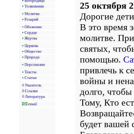
•
Богородица
25 октября 2
•
Толкования
Дорогие дети
•
Молитва
•
Розарий
В это время з
•
Обожение
•
Сердце
молитве. При
•
Жертва
святых, чтоб
•
Церковь
•
Общество
помощью.
Са
•
Природа
•
Персоналии
привлечь к с
•
Тексты
•
Статьи
войны и нена
◊
Указатель
долго, чтобы
◊
Ссылки
◊
Литература
Тому, Кто ест
email
Возвращайте
будет вашей 