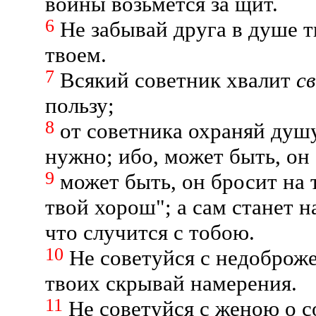
войны возьмется за щит.
6
Не забывай друга в душе т
твоем.
7
Всякий советник хвалит
с
пользу;
8
от советника охраняй душу
нужно; ибо, может быть, он 
9
может быть, он бросит на 
твой хорош"; а сам станет н
что случится с тобою.
10
Не советуйся с недоброже
твоих скрывай намерения.
11
Не советуйся с женою о с