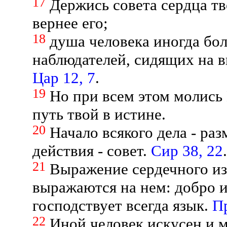
17
Держись совета сердца тво
вернее его;
18
душа человека иногда бол
наблюдателей, сидящих на 
Цар 12, 7
.
19
Но при всем этом молись
путь твой в истине.
20
Начало всякого дела - ра
действия - совет.
Сир 38, 22
.
21
Выражение сердечного из
выражаются на нем: добро и 
господствует всегда язык.
Пр
22
Иной человек искусен и м