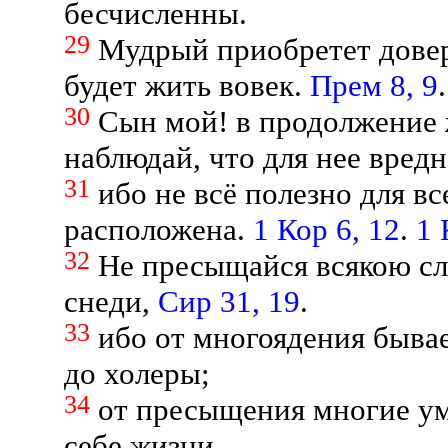
бесчисленны.
29
Мудрый приобретет довери
будет жить вовек.
Прем 8, 9
.
30
Сын мой! в продолжение
наблюдай, что для нее вредно
31
ибо не всё полезно для вс
расположена.
1 Кор 6, 12
.
1 
32
Не пресыщайся всякою сл
снеди,
Сир 31, 19
.
33
ибо от многоядения быва
до холеры;
34
от пресыщения многие ум
себе жизни.