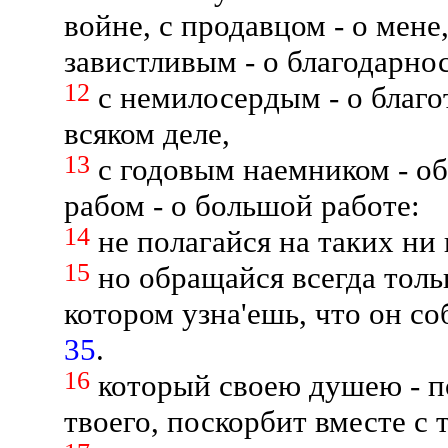
войне, с продавцом - о мене
завистливым - о благодарно
12
с немилосердым - о благо
всяком деле,
13
с годовым наемником - о
рабом - о большой работе:
14
не полагайся на таких ни
15
но обращайся всегда толь
котором узна'ешь, что он с
35
.
16
который своею душею - по
твоего, поскорбит вместе с