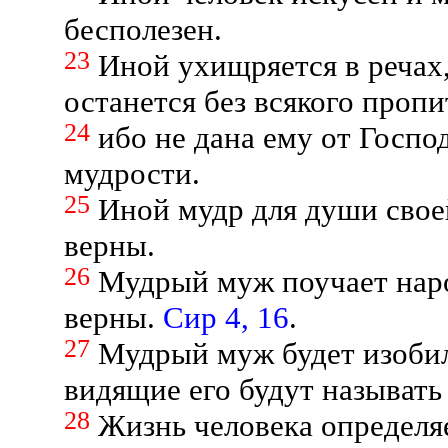
бесполезен.
23
Иной ухищряется в речах
останется без всякого пропи
24
ибо не дана ему от Госпо
мудрости.
25
Иной мудр для души своей
верны.
26
Мудрый муж поучает наро
верны.
Сир 4, 16
.
27
Мудрый муж будет изобил
видящие его будут называть
28
Жизнь человека определяе