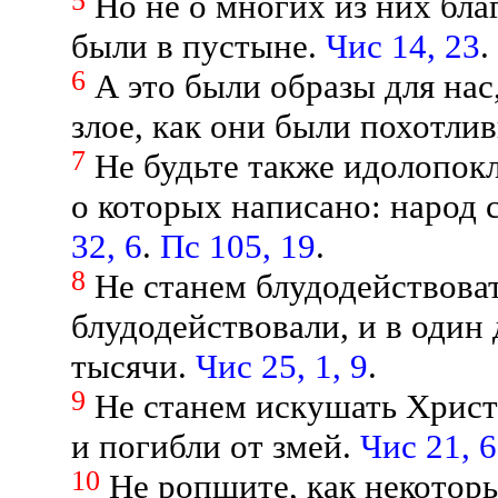
5
Но не о многих из них бла
были в пустыне.
Чис 14, 23
.
6
А это были образы для на
злое, как они были похотли
7
Не будьте также идолопокл
о которых написано: народ с
32, 6
.
Пс 105, 19
.
8
Не станем блудодействоват
блудодействовали, и в один 
тысячи.
Чис 25, 1, 9
.
9
Не станем искушать Христ
и погибли от змей.
Чис 21, 6
10
Не ропщите, как некоторы