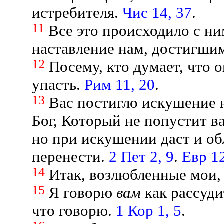
истребителя.
Чис 14, 37
.
11
Все это происходило с н
наставление нам, достигши
12
Посему, кто думает, что о
упасть.
Рим 11, 20
.
13
Вас постигло искушение н
Бог, Который не попустит в
но при искушении даст и об
перенести.
2 Пет 2, 9
.
Евр 12
14
Итак, возлюбленные мои,
15
Я говорю
вам
как рассуди
что говорю.
1 Кор 1, 5
.