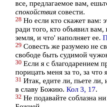
все, предлагаемое вам, ешьт
спокойствия
совести.
28
Но если кто скажет вам: 
ради того, кто объявил вам,
земля, и что' наполняет ее.
П
29
Совесть же разумею не св
свободе быть судимой чужо
30
Если я с благодарением
порицать меня за то, за что
31
Итак, едите ли, пьете ли,
в славу Божию.
Кол 3, 17
.
32
Не подавайте соблазна ни
Божией,