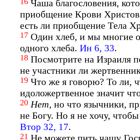
16
Чаша благословения, кото
приобщение Крови Христово
есть ли приобщение Тела Х
17
Один хлеб, и мы многие о
одного хлеба.
Ин 6, 33
.
18
Посмотрите на Израиля по
не участники ли жертвенни
19
Что же я говорю? То ли, ч
идоложертвенное значит чт
20
Нет,
но что язычники, пр
не Богу. Но я не хочу, чтоб
Втор 32, 17
.
21
Не можете пить чашу Гос