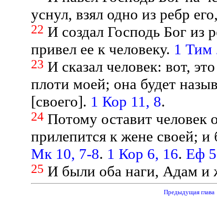
уснул, взял одно из ребр ег
22
И создал Господь Бог из р
привел ее к человеку.
1 Тим 
23
И сказал человек: вот, эт
плоти моей; она будет назы
[своего].
1 Кор 11, 8
.
24
Потому оставит человек о
прилепится к жене своей; и 
Мк 10, 7-8
.
1 Кор 6, 16
.
Еф 5
25
И были оба наги, Адам и 
Предыдущая глав