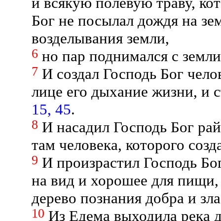
и всякую полевую траву, кот
Бог не посылал дождя на зе
возделывания земли,
6
но пар поднимался с земли
7
И создал Господь Бог челов
лице его дыхание жизни, и
15, 45
.
8
И насадил Господь Бог рай
там человека, которого созд
9
И произрастил Господь Бог
на вид и хорошее для пищи,
дерево познания добра и зл
10
Из Едема выходила река д