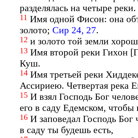
разделялась на четыре реки.
11
Имя одной Фисон: она обт
золото;
Сир 24, 27
.
12
и золото той земли хорош
13
Имя второй реки Гихон [Г
Куш.
14
Имя третьей реки Хиддеке
Ассириею. Четвертая река 
15
И взял Господь Бог челове
его в саду Едемском, чтобы 
16
И заповедал Господь Бог ч
в саду ты будешь есть,