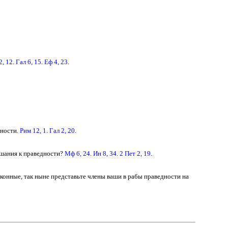
2, 12
.
Гал 6, 15
.
Еф 4, 23
.
дности.
Рим 12, 1
.
Гал 2, 20
.
ушания к праведности?
Мф 6, 24
.
Ин 8, 34
.
2 Пет 2, 19
.
конные, так ныне представьте члены ваши в рабы праведности на