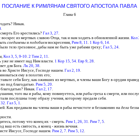
ПОСЛАНИЕ К РИМЛЯНАМ СВЯТОГО АПОСТОЛА ПАВЛА
Глава 6
годать? Никак.
4
.
в смерть Его крестились?
Гал 3, 27
.
 воскрес из мертвых славою Отца, так и нам ходить в обновленной жизни.
Кол 
быть
соединены
и
подобием
воскресения,
Рим 8, 11
.
1 Кор 6, 14
.
 было тело греховное, дабы нам не быть уже рабами греху;
Гал 5, 24
.
м,
Кол 3, 5, 9-10
.
2 Тим 2, 11
.
ь уже не имеет над Ним власти.
1 Кор 15, 54
.
Евр 9, 28
.
вет для Бога.
Лк 20, 38
.
га во Христе Иисусе, Господе нашем.
Гал 2, 19
.
иноваться ему в похотях его;
ставьте себя Богу, как оживших из мертвых, и члены ваши Богу в орудия праве
, но под благодатью.
Рим 5, 20
.
д благодатью? Никак.
Гал 2, 17
.
лушания, того вы и рабы, кому повинуетесь, или
рабы
греха к смерти, или посл
 стали послушны тому образу учения, которому предали себя.
 32
.
Гал 5, 1
.
ей. Как предавали вы члены ваши в рабы нечистоте и беззаконию на
дела
безза
дности.
итесь, потому что конец их - смерть.
Рим 1, 26, 31
.
Рим 7, 5
.
д ваш есть святость, а конец - жизнь вечная.
Христе Иисусе, Господе нашем.
Рим 2, 7
.
Рим 5, 12
.