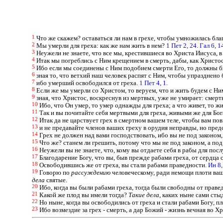
1
Что же скажем? оставаться ли нам в грехе, чтобы умножилась бла
2
Мы умерли для греха: как же нам жить в нем?
1 Пет 2, 24
.
Гал 6, 1
3
Неужели не знаете, что все мы, крестившиеся во Христа Иисуса, 
4
Итак мы погреблись с Ним крещением в смерть, дабы, как Христос
5
Ибо если мы соединены с Ним подобием смерти Его, то должны 
6
зная то, что ветхий наш человек распят с Ним, чтобы упразднено
7
ибо умерший освободился от греха.
1 Пет 4, 1
.
8
Если же мы умерли со Христом, то веруем, что и жить будем с Ни
9
зная, что Христос, воскреснув из мертвых, уже не умирает: смерт
10
Ибо, что Он умер, то умер однажды для греха; а что живет, то жи
11
Так и вы почитайте себя мертвыми для греха, живыми же для Бо
12
Итак да не царствует грех в смертном вашем теле, чтобы вам пов
13
и не предавайте членов ваших греху в орудия неправды, но пред
14
Грех не должен над вами господствовать, ибо вы не под законом
15
Что же? станем ли грешить, потому что мы не под законом, а по
16
Неужели вы не знаете, что, кому вы отдаете себя в рабы для пос
17
Благодарение Богу, что вы, быв прежде рабами греха, от сердца
18
Освободившись же от греха, вы стали рабами праведности.
Ин 8,
19
Говорю по
рассуждению
человеческому, ради немощи плоти ваш
дела
святые.
20
Ибо, когда вы были рабами греха, тогда были свободны от праве
21
Какой же плод вы имели тогда?
Такие
дела,
каких ныне сами стыд
22
Но ныне, когда вы освободились от греха и стали рабами Богу, пло
23
Ибо возмездие за грех - смерть, а дар Божий - жизнь вечная во 