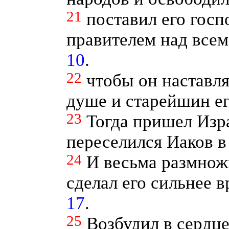
21
поставил его гос
правителем над все
10
.
22
чтобы он наставля
душе и старейшин ег
23
Тогда пришел Изра
переселился Иаков 
24
И весьма размно
сделал его сильнее в
17
.
25
Возбудил в сердце