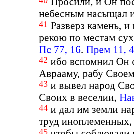
40
Просили, и Он пос
небесным насыщал 
41
Разверз камень, и
рекою по местам су
Пс 77, 16
.
Прем 11, 
42
ибо вспомнил Он с
Аврааму, рабу Свое
43
и вывел народ Св
Своих в веселии,
Нав
44
и дал им земли на
труд иноплеменных,
45
чтобы соблюдали 