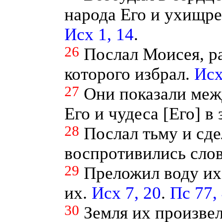
народа Его и ухищре
Исх 1, 14
.
26
Послал Моисея, ра
которого избрал.
Исх
27
Они показали меж
Его и чудеса [Его] в
28
Послал тьму и сде
воспротивились слов
29
Преложил воду их
их.
Исх 7, 20
.
Пс 77,
30
Земля их произве