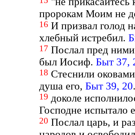
15
"не прикасайтесь
пророкам Моим не де
16
И призвал голод н
хлебный истребил.
Б
17
Послал пред ними
был Иосиф.
Быт 37, 
18
Стеснили оковами 
душа его,
Быт 39, 20
19
доколе исполнилос
Господне испытало е
20
Послал царь, и ра
народов и освободил