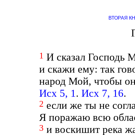
ВТОРАЯ К
1
И сказал Господь 
и скажи ему: так гов
народ Мой, чтобы о
Исх 5, 1
.
Исх 7, 16
.
2
если же ты не согл
Я поражаю всю обла
3
и воскишит река ж