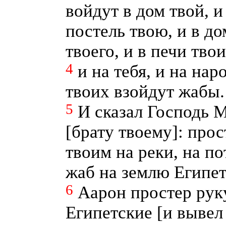
войдут в дом твой, и
постель твою, и в д
твоего, и в печи тво
4
и на тебя, и на нар
твоих взойдут жабы.
5
И сказал Господь 
[брату твоему]: про
твоим на реки, на по
жаб на землю Египе
6
Аарон простер рук
Египетские [и вывел