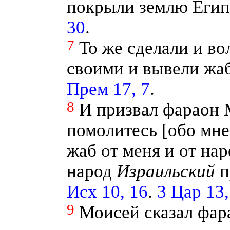
покрыли землю Еги
30
.
7
То же сделали и во
своими и вывели жа
Прем 17, 7
.
8
И призвал фараон 
помолитесь [обо мне
жаб от меня и от нар
народ
Израильский
п
Исх 10, 16
.
3 Цар 13,
9
Моисей сказал фара