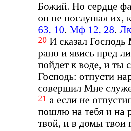
Божий. Но сердце фа
он не послушал их, 
63, 10
.
Мф 12, 28
.
Лк
20
И сказал Господь 
рано и явись пред ли
пойдет к воде, и ты 
Господь: отпусти на
совершил Мне служе
21
а если не отпусти
пошлю на тебя и на р
твой, и в домы твои 