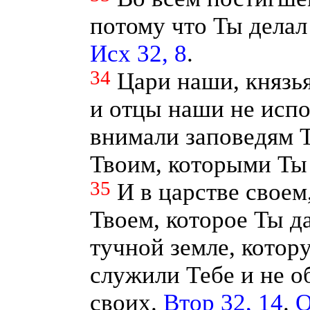
потому что Ты делал
Исх 32, 8
.
34
Цари наши, князь
и отцы наши не испо
внимали заповедям 
Твоим, которыми Ты
35
И в царстве своем
Твоем, которое Ты д
тучной земле, котор
служили Тебе и не о
своих.
Втор 32, 14
.
О