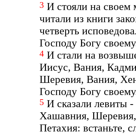
3
И стояли на своем 
читали из книги зако
четверть исповедова
Господу Богу своему
4
И стали на возвыш
Иисус, Вания, Кадм
Шеревия, Вания, Хен
Господу Богу своему
5
И сказали левиты -
Хашавния, Шеревия,
Петахия: встаньте, с