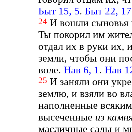
Быт 15, 5
.
Быт 22, 17
24
И вошли сыновья 
Ты покорил им жител
отдал их в руки их, 
земли, чтобы они по
воле.
Нав 6, 1
.
Нав 12
25
И заняли они укр
землю, и взяли во в
наполненные всяким
высеченные
из
камня
масличные сады и м