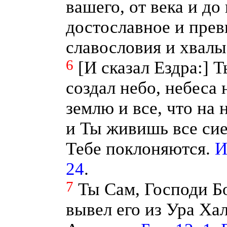
вашего, от века и до
достославное и прев
славословия и хвалы
6
[И сказал Ездра:] Т
создал небо, небеса 
землю и все, что на н
и Ты живишь все сие
Тебе поклоняются.
И
24
.
7
Ты Сам, Господи Б
вывел его из Ура Хал