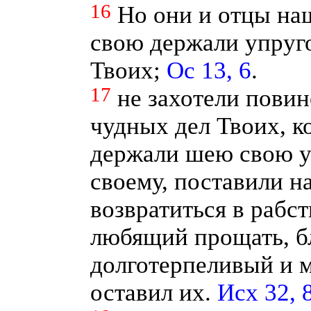
16
Но они и отцы на
свою держали упруго
Твоих;
Ос 13, 6
.
17
не захотели повин
чудных дел Твоих, к
держали шею свою уп
своему, поставили н
возвратиться в рабст
любящий прощать, б
долготерпеливый и 
оставил их.
Исх 32, 