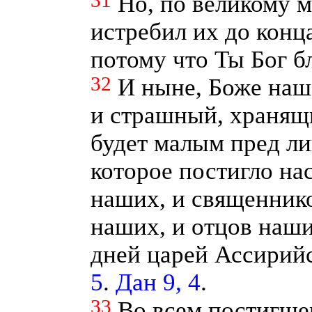
31
Но, по великому 
истребил их до конца
потому что Ты Бог б
32
И ныне, Боже наш
и страшный, хранящи
будет малым пред ли
которое постигло на
наших, и священник
наших, и отцов наши
дней царей Ассирийс
5
.
Дан 9, 4
.
33
Во всем постигше