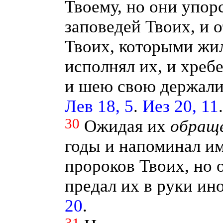
Твоему, но они упор
заповедей Твоих, и 
Твоих, которыми жил
исполнял их, и хреб
и шею свою держали 
Лев 18, 5
.
Иез 20, 11
30
Ожидая их
обраще
годы и напоминал и
пророков Твоих, но 
предал их в руки ин
20
.