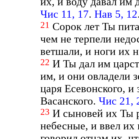
их, и воду давал им
Чис 11, 17
.
Нав 5, 12
21
Сорок лет Ты пита
чем не терпели недо
ветшали, и ноги их 
22
И Ты дал им царст
им, и они овладели 
царя Есевонского, и 
Васанского.
Чис 21, 
23
И сыновей их Ты 
небесные, и ввел их 
говорил отцам их, ч