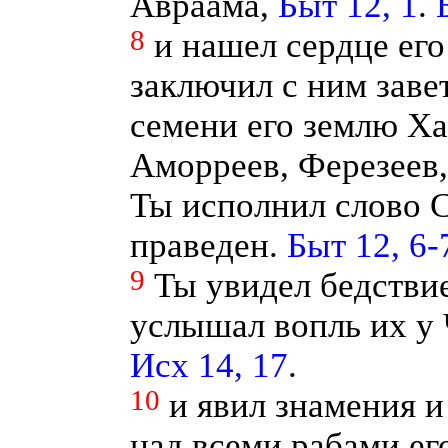
Авраама,
Быт 12, 1
.
8
и нашел сердце ег
заключил с ним завет
семени его землю Ха
Аморреев, Ферезеев,
Ты исполнил слово С
праведен.
Быт 12, 6-
9
Ты увидел бедстви
услышал вопль их у
Исх 14, 17
.
10
и явил знамения и
над всеми рабами ег